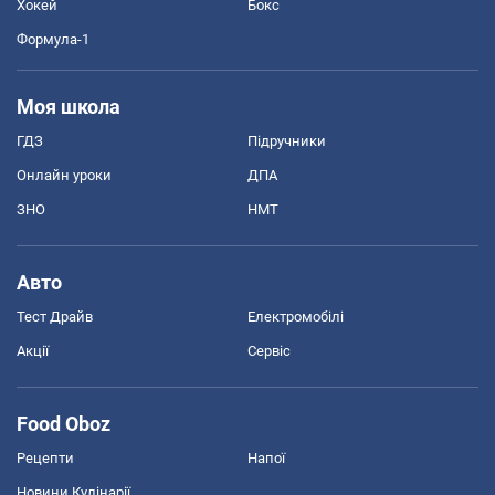
Хокей
Бокс
Формула-1
Моя школа
ГДЗ
Підручники
Онлайн уроки
ДПА
ЗНО
НМТ
Авто
Тест Драйв
Електромобілі
Акції
Сервіс
Food Oboz
Рецепти
Напої
Новини Кулінарії