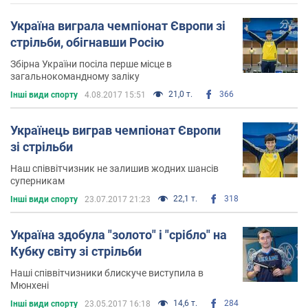
Україна виграла чемпіонат Європи зі
стрільби, обігнавши Росію
Збірна України посіла перше місце в
загальнокомандному заліку
21,0 т.
366
Інші види спорту
4.08.2017 15:51
Українець виграв чемпіонат Європи
зі стрільби
Наш співвітчизник не залишив жодних шансів
суперникам
22,1 т.
318
Інші види спорту
23.07.2017 21:23
Україна здобула "золото" і "срібло" на
Кубку світу зі стрільби
Наші співвітчизники блискуче виступила в
Мюнхені
14,6 т.
284
Інші види спорту
23.05.2017 16:18