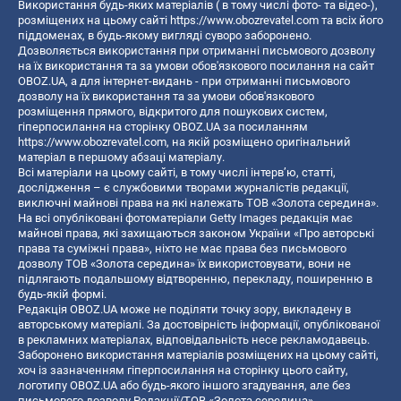
Використання будь-яких матеріалів ( в тому числі фото- та відео-),
розміщених на цьому сайті
https://www.obozrevatel.com
та всіх його
піддоменах, в будь-якому вигляді суворо заборонено.
Дозволяється використання при отриманні письмового дозволу
на їх використання та за умови обов'язкового посилання на сайт
OBOZ.UA, а для інтернет-видань - при отриманні письмового
дозволу на їх використання та за умови обов'язкового
розміщення прямого, відкритого для пошукових систем,
гіперпосилання на сторінку OBOZ.UA за посиланням
https://www.obozrevatel.com
, на якій розміщено оригінальний
матеріал в першому абзаці матеріалу.
Всі матеріали на цьому сайті, в тому числі інтерв’ю, статті,
дослідження – є службовими творами журналістів редакції,
виключні майнові права на які належать ТОВ «Золота середина».
На всі опубліковані фотоматеріали Getty Images редакція має
майнові права, які захищаються законом України «Про авторські
права та суміжні права», ніхто не має права без письмового
дозволу ТОВ «Золота середина» їх використовувати, вони не
підлягають подальшому відтворенню, перекладу, поширенню в
будь-якій формі.
Редакція OBOZ.UA може не поділяти точку зору, викладену в
авторському матеріалі. За достовірність інформації, опублікованої
в рекламних матеріалах, відповідальність несе рекламодавець.
Заборонено використання матеріалів розміщених на цьому сайті,
хоч із зазначенням гіперпосилання на сторінку цього сайту,
логотипу OBOZ.UA або будь-якого іншого згадування, але без
письмового дозволу Редакції/ТОВ «Золота середина»