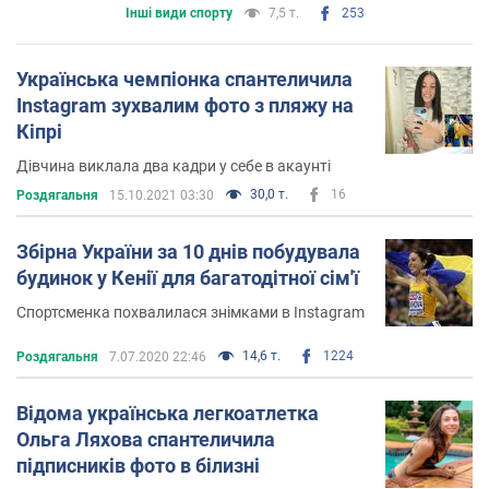
Інші види спорту
7,5 т.
253
Українська чемпіонка спантеличила
Instagram зухвалим фото з пляжу на
Кіпрі
Дівчина виклала два кадри у себе в акаунті
30,0 т.
16
Роздягальня
15.10.2021 03:30
Збірна України за 10 днів побудувала
будинок у Кенії для багатодітної сім'ї
Спортсменка похвалилася знімками в Instagram
14,6 т.
1224
Роздягальня
7.07.2020 22:46
Відома українська легкоатлетка
Ольга Ляхова спантеличила
підписників фото в білизні