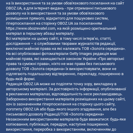
на їх використання та за умови обов'язкового посилання на сайт
OBOZ.UA, а для інтернет-видань - при отриманні письмового
дозволу на їх використання та за умови обов'язкового
розміщення прямого, відкритого для пошукових систем,
гіперпосилання на сторінку OBOZ.UA за посиланням
https://www.obozrevatel.com
, на якій розміщено оригінальний
матеріал в першому абзаці матеріалу.
Всі матеріали на цьому сайті, в тому числі інтерв’ю, статті,
дослідження – є службовими творами журналістів редакції,
виключні майнові права на які належать ТОВ «Золота середина».
На всі опубліковані фотоматеріали Getty Images редакція має
майнові права, які захищаються законом України «Про авторські
права та суміжні права», ніхто не має права без письмового
дозволу ТОВ «Золота середина» їх використовувати, вони не
підлягають подальшому відтворенню, перекладу, поширенню в
будь-якій формі.
Редакція OBOZ.UA може не поділяти точку зору, викладену в
авторському матеріалі. За достовірність інформації, опублікованої
в рекламних матеріалах, відповідальність несе рекламодавець.
Заборонено використання матеріалів розміщених на цьому сайті,
хоч із зазначенням гіперпосилання на сторінку цього сайту,
логотипу OBOZ.UA або будь-якого іншого згадування, але без
письмового дозволу Редакції/ТОВ «Золота середина»
Незаконним використанням матеріалів буде вважатися: будь-яке
копiювання, публiкацiя, передрук, наступне поширення,
використання, переробка з використанням, включенням до