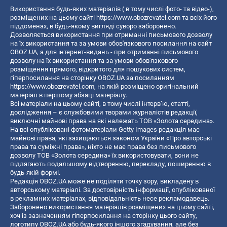
Використання будь-яких матеріалів ( в тому числі фото- та відео-),
розміщених на цьому сайті
https://www.obozrevatel.com
та всіх його
піддоменах, в будь-якому вигляді суворо заборонено.
Дозволяється використання при отриманні письмового дозволу
на їх використання та за умови обов'язкового посилання на сайт
OBOZ.UA, а для інтернет-видань - при отриманні письмового
дозволу на їх використання та за умови обов'язкового
розміщення прямого, відкритого для пошукових систем,
гіперпосилання на сторінку OBOZ.UA за посиланням
https://www.obozrevatel.com
, на якій розміщено оригінальний
матеріал в першому абзаці матеріалу.
Всі матеріали на цьому сайті, в тому числі інтерв’ю, статті,
дослідження – є службовими творами журналістів редакції,
виключні майнові права на які належать ТОВ «Золота середина».
На всі опубліковані фотоматеріали Getty Images редакція має
майнові права, які захищаються законом України «Про авторські
права та суміжні права», ніхто не має права без письмового
дозволу ТОВ «Золота середина» їх використовувати, вони не
підлягають подальшому відтворенню, перекладу, поширенню в
будь-якій формі.
Редакція OBOZ.UA може не поділяти точку зору, викладену в
авторському матеріалі. За достовірність інформації, опублікованої
в рекламних матеріалах, відповідальність несе рекламодавець.
Заборонено використання матеріалів розміщених на цьому сайті,
хоч із зазначенням гіперпосилання на сторінку цього сайту,
логотипу OBOZ.UA або будь-якого іншого згадування, але без