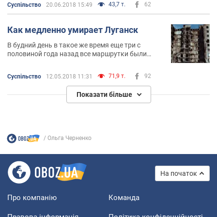
43,7 т.
62
Суспільство
20.06.2018 15:49
стариков. Очень сомневаюсь, что именно с моей
улицы многие ходили на тот майский
референдум
Как медленно умирает Луганск
В будний день в такое же время еще три с
половиной года назад все маршрутки были
полны спешащими и возвращающимися с
работы луганчанами. Но это все уже так
71,9 т.
92
Суспільство
12.05.2018 11:31
нереально…
Показати більше
Ольга Черненко
На початок
Про компанію
Команда
Правова інформація
Політика конфіденційності