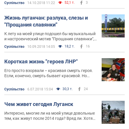
студент, имея желание учиться на дневном
52,1 т.
3
Суспільство
14.10.2018 11:22
отделении, сталкивается с тем, что он в группе
один
Жизнь луганчан: разлука, слезы и
''Прощания славянки''
К лету на моей улице подошел бы музыкальный
и настроенческий мотив "Прощания славянки",
потому что тема ожидания и отъездов на нашей
18,2 т.
16
Суспільство
10.09.2018 14:05
улице – на разрыв
Короткая жизнь "героев ЛНР"
Его просто взорвали – красивая смерть героя.
Если, конечно, смерть бывает красивой. Но
отчего-то его не стали вспоминать. Не возвели в
статус местного героя. Забыли сразу же
30,3 т.
24
Суспільство
6.07.2018 15:04
Чем живет сегодня Луганск
Интересно, многие ли на моей улице довольные
тем, как живут после 2014 года? Вряд ли. Хотя
молодежь обычно не сравнивает, а живет одним
днем. Рефлексии и сожаления удел