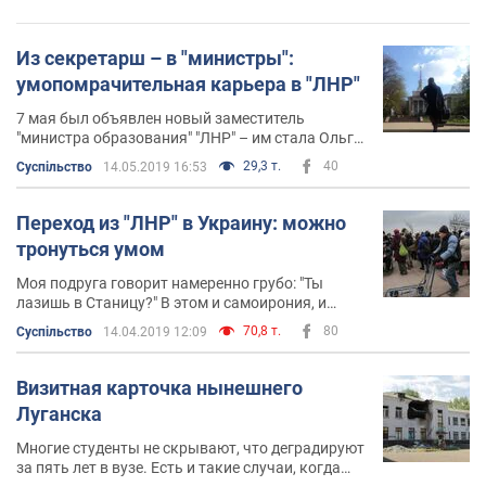
Из секретарш – в "министры":
умопомрачительная карьера в "ЛНР"
7 мая был объявлен новый заместитель
"министра образования" "ЛНР" – им стала Ольга
Долженко.
29,3 т.
40
Суспільство
14.05.2019 16:53
Переход из "ЛНР" в Украину: можно
тронуться умом
Моя подруга говорит намеренно грубо: "Ты
лазишь в Станицу?" В этом и самоирония, и
самоуничижение, потому что так она говорит и
70,8 т.
80
Суспільство
14.04.2019 12:09
о себе
Визитная карточка нынешнего
Луганска
Многие студенты не скрывают, что деградируют
за пять лет в вузе. Есть и такие случаи, когда