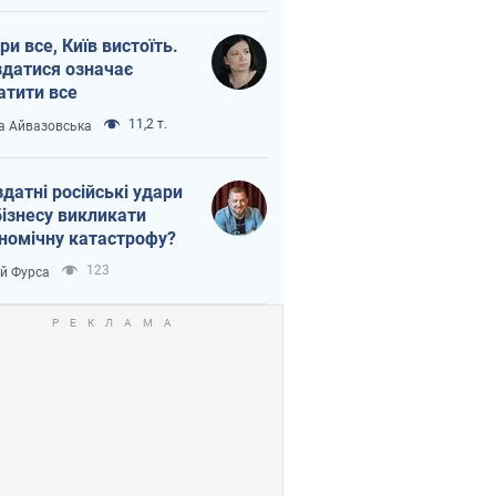
ри все, Київ вистоїть.
здатися означає
атити все
11,2 т.
а Айвазовська
здатні російські удари
бізнесу викликати
номічну катастрофу?
123
ій Фурса