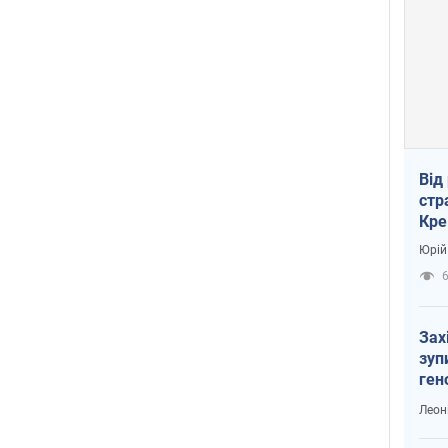
Від
стр
Кре
пас
Юрій
Зах
зуп
ген
Леон