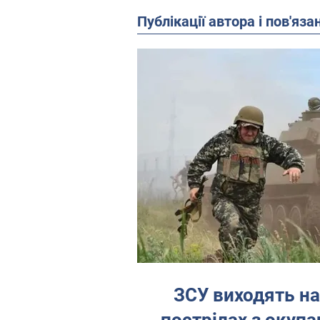
Публікації автора і пов'яза
ЗСУ виходять на
пострілах з окупа