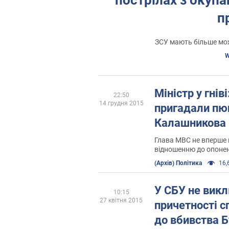
п
ЗСУ мають більше мо
W
Міністр у гнів
22:50
14 грудня 2015
пригадали пюп
Калашникова
Глава МВС не вперше 
відношенню до опоне
(Архів) Політика
16,6
У СБУ не вик
10:15
27 квітня 2015
причетності с
до вбивства Б