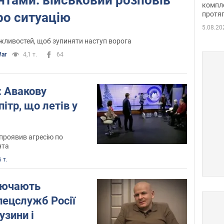
компле
ро ситуацію
протяг
5.08.20
жливостей, щоб зупиняти наступ ворога
ar
4,1 т.
64
і: Авакову
ітр, що летів у
проявив агресію по
нта
 т.
лючають
пецслужб Росії
узини і