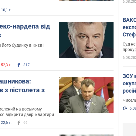
6.08.20
10,1 т.
ВАКС обрав 
 екс-нардепа від
експ
в
Стеф
спра
Суд не
 його будинку в Києві
проку
6.08.20
52,3 т.
317
ЗСУ 
ашникова:
окуп
в з пістолета з
росі
Чисель
6.0
релений на восьмому
ся відкрити двері квартири
22,6 т.
66