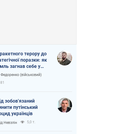
 ракетного терору до
атегічної поразки: як
мль загнав себе у
тку
 Федоренко (військовий)
681
ід зобов'язаний
инити путінський
оцид українців
5,0 т.
ід Невзлін