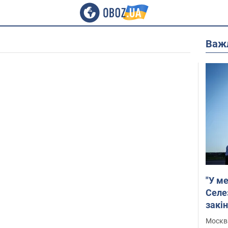
Важ
"У ме
Селе
закін
Москва