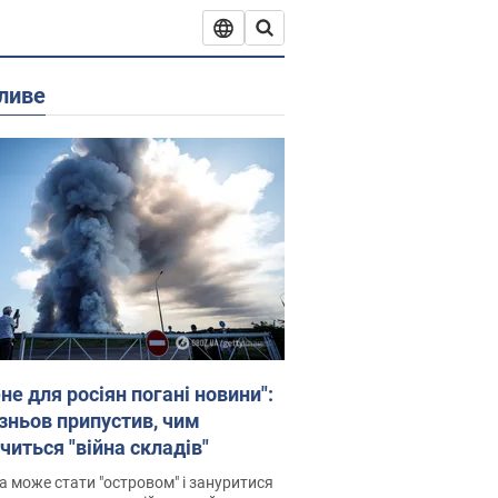
ливе
не для росіян погані новини":
зньов припустив, чим
читься "війна складів"
 може стати "островом" і зануритися