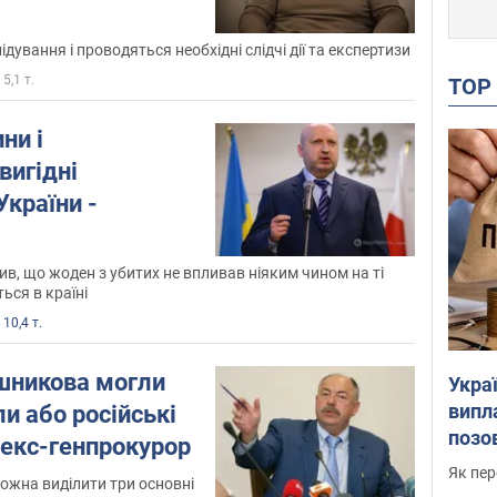
дування і проводяться необхідні слідчі дії та експертизи
5,1 т.
TO
ни і
вигідні
країни -
в, що жоден з убитих не впливав ніяким чином на ті
ься в країні
10,4 т.
ашникова могли
Украї
випл
и або російські
позо
 екс-генпрокурор
Як пер
можна виділити три основні