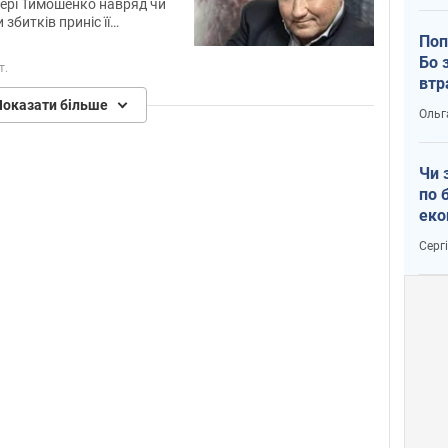
мері Тимошенко навряд чи
 збитків приніс її
онтракт
Поп
Бо 
т.
втр
Показати більше
Ольг
Чи 
по 
еко
Серг