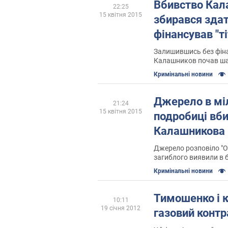
Вбивство Кал
22:25
15 квітня 2015
збирався здат
фінансував "т
Залишившись без фін
Калашников почав ша
наймачів
Кримінальні новини
Джерело в міл
21:24
15 квітня 2015
подробиці вб
Калашникова
Джерело розповіло "О
загиблого виявили в 
Правди, 31 у Подільс
Кримінальні новини
Тимошенко і 
10:11
19 січня 2012
газовий контр