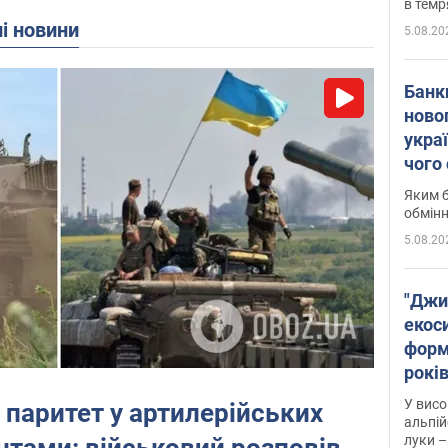
в темр
ні новини
5.08.20
Банк
ново
укра
чого
Яким б
обмін
5.08.20
"Джи
екоси
форм
років
заби
У висо
 паритет у артилерійських
альпій
луки –
нтами: військовий розповів