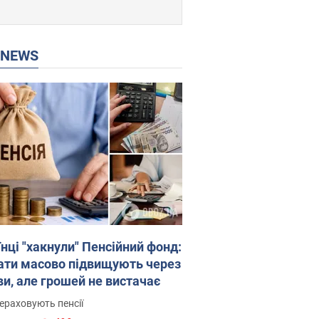
P NEWS
нці "хакнули" Пенсійний фонд:
ати масово підвищують через
ви, але грошей не вистачає
ераховують пенсії