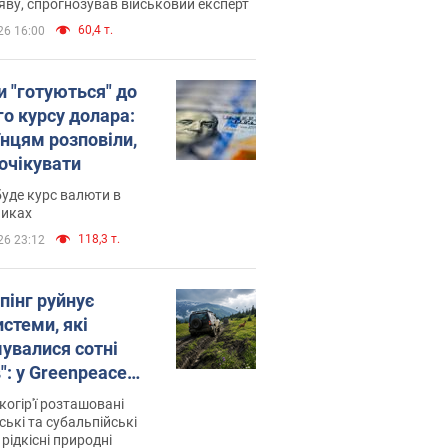
яву, спрогнозував військовий експерт
60,4 т.
26 16:00
и "готуються" до
го курсу долара:
їнцям розповіли,
 очікувати
уде курс валюти в
никах
118,3 т.
26 23:12
пінг руйнує
стеми, які
увалися сотні
": у Greenpeace
ли на сполох
когір'ї розташовані
ські та субальпійські
 рідкісні природні