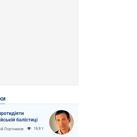
ки
протидіяти
ійській балістиці
16,9 т.
лій Портников