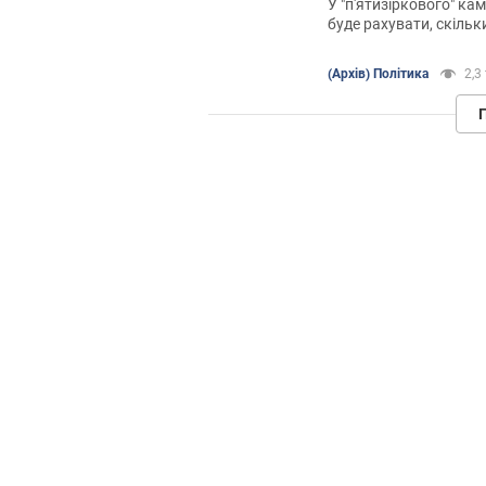
У "п'ятизіркового" ка
буде рахувати, скільки
кабальний газовий к
(Архів) Політика
2,3 