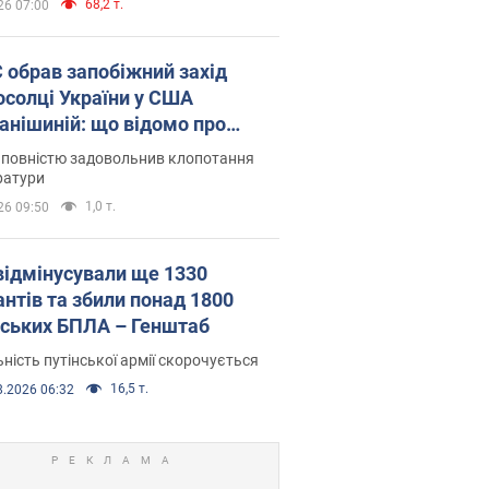
68,2 т.
26 07:00
запобіжний захід
осолці України у США
анішиній: що відомо про
ву
 повністю задовольнив клопотання
ратури
1,0 т.
26 09:50
відмінусували ще 1330
антів та збили понад 1800
йських БПЛА – Генштаб
ність путінської армії скорочується
16,5 т.
8.2026 06:32