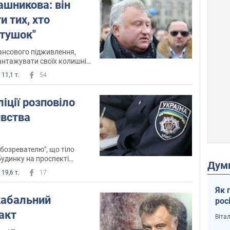
ашникова: він
и тих, хто
ітушок"
ансового підживлення,
нтажувати своїх колишніх
11,1 т.
54
іції розповіло
ивства
бозревателю", що тіло
будинку на проспекті
Дум
ькому районі
19,6 т.
17
Як 
кабальний
рос
акт
Віта