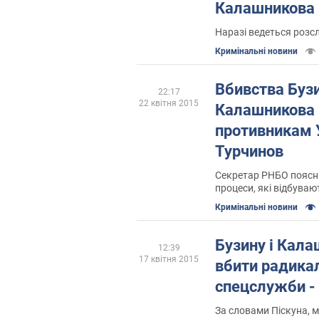
Калашникова
Наразі ведеться розслі
Кримінальні новини
Вбивства Бузи
22:17
22 квітня 2015
Калашникова 
противникам У
Турчинов
Секретар РНБО поясни
процеси, які відбувают
Кримінальні новини
Бузину і Кал
12:39
17 квітня 2015
вбити радикал
спецслужби -
За словами Піскуна, 