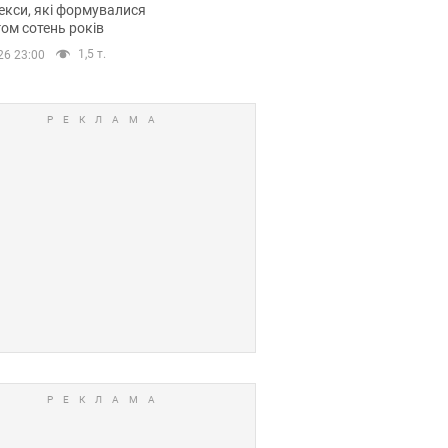
кси, які формувалися
ом сотень років
1,5 т.
26 23:00