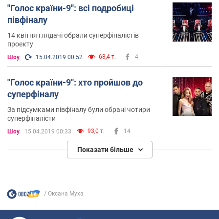
''Голос країни-9'': всі подробиці
півфіналу
14 квітня глядачі обрали суперфіналістів
проекту
68,4 т.
4
Шоу
15.04.2019 00:52
''Голос країни-9'': хто пройшов до
суперфіналу
За підсумками півфіналу були обрані чотири
суперфіналісти
93,0 т.
14
Шоу
15.04.2019 00:33
Показати більше
Оксана Муха