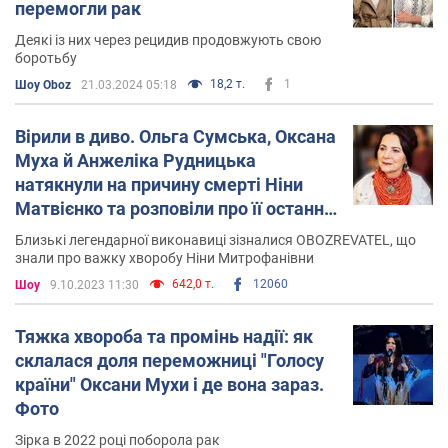
симфонічним оркестром дебютувала як вокалістка у
перемогли рак
проєкті "Мамине серце".
Деякі із них через рецидив продовжують свою
боротьбу
2010 року видала сольний альбом "Re: sheto".
18,2 т.
1
Шоу Oboz
21.03.2024 05:18
Наступного року здобула у Львові гран-прі першого
Міжнародного конкурсу українського романсу імені
Вірили в диво. Ольга Сумська, Оксана
Квітки Цісик.
Муха й Анжеліка Рудницька
натякнули на причину смерті Ніни
2012 року випустила авторську збірку пісень "При
Матвієнко та розповіли про її останні
ватрі", яка була записана до століття Пласту.
дні
Близькі легендарної виконавиці зізналися OBOZREVATEL, що
знали про важку хворобу Ніни Митрофанівни
2013 року Муха разом із Тарасом Чубаєм,
642,0 т.
12060
Шоу
9.10.2023 11:30
"Піккардійською терцією", Павлом Табаковим та
хоровою капелою Трембіта були ініціаторами "Проєкт
Івасюк".
Тяжка хвороба та промінь надії: як
склалася доля переможниці "Голосу
2014 року видала альбом "Колядки та щедрівки", який
країни" Оксани Мухи і де вона зараз.
було презентовано на сольному концерті "Різдво в
Фото
Опері".
Зірка в 2022 році поборола рак