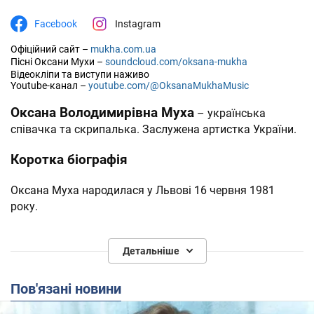
Facebook
Instagram
Офіційний сайт
–
mukha.com.ua
Пісні Оксани Мухи
–
soundcloud.com/oksana-mukha
Відеокліпи та виступи наживо
Youtube-канал –
youtube.com/@OksanaMukhaMusic
Оксана Володимирівна Муха
– українська
співачка та скрипалька. Заслужена артистка України.
Коротка біографія
Оксана Муха народилася у Львові 16 червня 1981
року.
Любов до музики отримала від батька, який був
Детальніше
акордеоністом.
Навчалася у Львівській середній спеціальній музичній
Пов'язані новини
школі-інтернаті імені Крушельницької, навчаючись