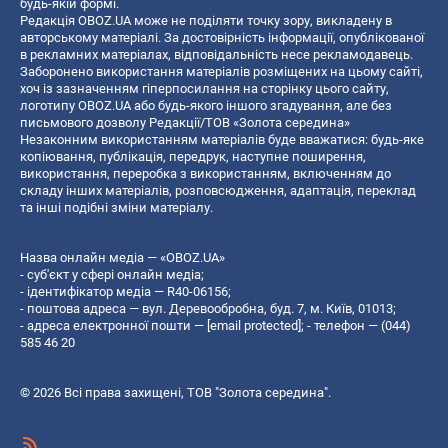
будь-якій формі.
Редакція OBOZ.UA може не поділяти точку зору, викладену в
авторському матеріалі. За достовірність інформації, опублікованої
в рекламних матеріалах, відповідальність несе рекламодавець.
Заборонено використання матеріалів розміщених на цьому сайті,
хоч із зазначенням гіперпосилання на сторінку цього сайту,
логотипу OBOZ.UA або будь-якого іншого згадування, але без
письмового дозволу Редакції/ТОВ «Золота середина»
Незаконним використанням матеріалів буде вважатися: будь-яке
копiювання, публiкацiя, передрук, наступне поширення,
використання, переробка з використанням, включенням до
складу інших матеріалів, розповсюдження, адаптація, переклад
та інші подібні зміни матеріалу.
Назва онлайн медіа — «OBOZ.UA»
- суб'єкт у сфері онлайн медіа;
- ідентифікатор медіа — R40-06156;
- поштова адреса — вул. Деревообробна, буд. 7, м. Київ, 01013;
- адреса електронної пошти —
[email protected]
; - телефон — (044)
585 46 20
© 2026 Всі права захищені, ТОВ "Золота середина".