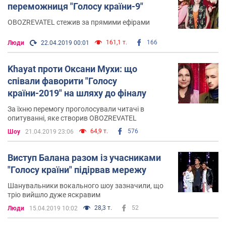
переможниця "Голосу країни-9"
OBOZREVATEL стежив за прямими ефірами
161,1 т.
166
Люди
22.04.2019 00:01
Khayat проти Оксани Мухи: що
співали фаворити "Голосу
країни-2019" на шляху до фіналу
За їхню перемогу проголосували читачі в
опитуванні, яке створив OBOZREVATEL
64,9 т.
576
Шоу
21.04.2019 23:06
Виступ Балана разом із учасниками
"Голосу країни" підірвав мережу
Шанувальники вокального шоу зазначили, що
тріо вийшло дуже яскравим
28,3 т.
52
Люди
15.04.2019 10:02