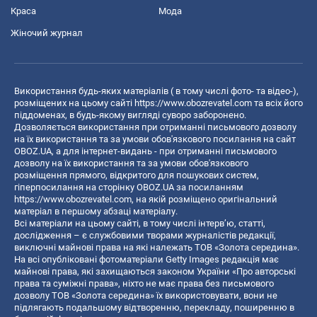
Краса
Мода
Жіночий журнал
Використання будь-яких матеріалів ( в тому числі фото- та відео-),
розміщених на цьому сайті
https://www.obozrevatel.com
та всіх його
піддоменах, в будь-якому вигляді суворо заборонено.
Дозволяється використання при отриманні письмового дозволу
на їх використання та за умови обов'язкового посилання на сайт
OBOZ.UA, а для інтернет-видань - при отриманні письмового
дозволу на їх використання та за умови обов'язкового
розміщення прямого, відкритого для пошукових систем,
гіперпосилання на сторінку OBOZ.UA за посиланням
https://www.obozrevatel.com
, на якій розміщено оригінальний
матеріал в першому абзаці матеріалу.
Всі матеріали на цьому сайті, в тому числі інтерв’ю, статті,
дослідження – є службовими творами журналістів редакції,
виключні майнові права на які належать ТОВ «Золота середина».
На всі опубліковані фотоматеріали Getty Images редакція має
майнові права, які захищаються законом України «Про авторські
права та суміжні права», ніхто не має права без письмового
дозволу ТОВ «Золота середина» їх використовувати, вони не
підлягають подальшому відтворенню, перекладу, поширенню в