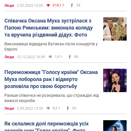
2015 Муха стала учасницею концерту "Проєкт-Івасюк.
618,1 т.
58
Люди
2.05.2023 15:05
Перезавантаження".
Співачка Оксана Муха зустрілася з
2019 року Оксана Муха стала Заслуженою артисткою
Папою Римським: виконала коляду
України.
та вручила різдвяний дідух. Фото
Того ж року перемогла у дев’ятому сезоні пісенного
Виконавиця відвідала Ватикан після концертів у
Європі
талант-шоу "Голос країни".
1,8 т.
86
Люди
22.12.2022 16:09
У вересні 2022 року стало відомо, що
Оксана Муха
перемогла рак
. За своє здоров'я співачка боролася
Переможниця "Голосу країни" Оксана
цілий рік.
Муха поборола рак і відверто
розповіла про свою боротьбу
На початку 2025 року артистка заявила, що бере річну
Раніше співачка не розкривала, що страждає від
перерву у концертній діяльноості.
важкої хвороби
Особисте життя
8,3 т.
66
Люди
5.09.2022 13:39
Оксана Муха розлучена. Має сина.
Як склалися долі переможців усіх
сезонів шоу "Голос країни". Фото