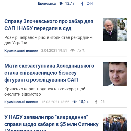
Економіка
12,7 т.
244
Справу Злочевського про хабар для
САП і НАБУ передали в суд
Розмір неправомірної вигоди став рекордним
для України
7,9 т.
Кримінальні новини
2.04.2021 19:51
Мати ексзаступника Холодницького
стала співвласницею бізнесу
фігуранта розслідування САП
Кривенко наразі подався на конкурс, щоб
очолити відомство
15,9 т.
26
Кримінальні новини
15.03.2021 13:55
У НАБУ заявили про "викрадення"
справи щодо хабаря в $5 млн Ситнику