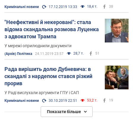
18,4 т.
38
Кримінальні новини
17.12.2019 13:33
"Неефективні й некеровані": стала
відома скандальна розмова Луценка
з адвокатом Трампа
У мережі оприлюднили документи
28,7 т.
51
(Архів) Політика
24.11.2019 23:57
Рада вирішить долю Дубневича: в
скандалі з нардепом стався різкий
прорив
У Раді вислухали аргументи ГПУ і САП
53,2 т.
19
Кримінальні новини
30.10.2019 22:51
Показати більше