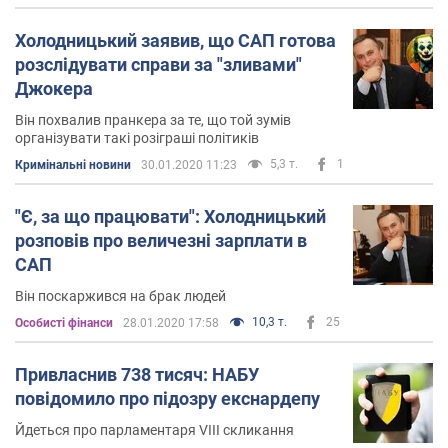
Холодницький заявив, що САП готова
розслідувати справи за "зливами"
Джокера
Він похвалив пранкера за те, що той зумів
організувати такі розіграші політиків
5,3 т.
1
Кримінальні новини
30.01.2020 11:23
"Є, за що працювати": Холодницький
розповів про величезні зарплати в
САП
Він поскаржився на брак людей
10,3 т.
25
Особисті фінанси
28.01.2020 17:58
Привласнив 738 тисяч: НАБУ
повідомило про підозру екснардепу
Йдеться про парламентаря VIII скликання