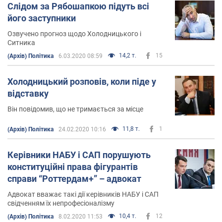
Слідом за Рябошапкою підуть всі
його заступники
Озвучено прогноз щодо Холодницького і
Ситника
14,2 т.
15
(Архів) Політика
6.03.2020 08:59
Холодницький розповів, коли піде у
відставку
Він повідомив, що не тримається за місце
11,8 т.
1
(Архів) Політика
24.02.2020 10:16
Керівники НАБУ і САП порушують
конституційні права фігурантів
справи “Роттердам+” – адвокат
Адвокат вважає такі дії керівників НАБУ і САП
свідченням їх непрофесіоналізму
10,4 т.
12
(Архів) Політика
8.02.2020 11:53