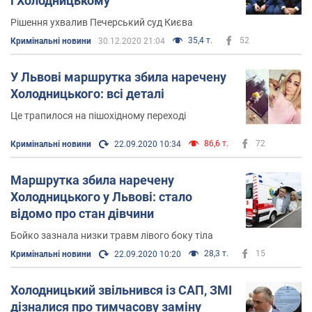
і Холодницькому
Рішення ухвалив Печерський суд Києва
35,4 т.
52
Кримінальні новини
30.12.2020 21:04
У Львові маршрутка збила наречену
Холодницького: всі деталі
Це трапилося на пішохідному переході
86,6 т.
72
Кримінальні новини
22.09.2020 10:34
Маршрутка збила наречену
Холодницького у Львові: стало
відомо про стан дівчини
Бойко зазнала низки травм лівого боку тіла
28,3 т.
15
Кримінальні новини
22.09.2020 10:20
Холодницький звільнився із САП, ЗМІ
дізналися про тимчасову заміну