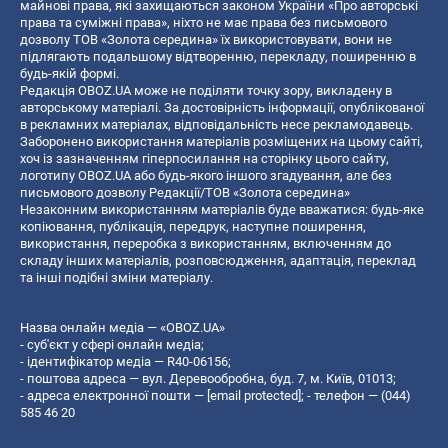
майнові права, які захищаються законом України «Про авторські
права та суміжні права», ніхто не має права без письмового
дозволу ТОВ «Золота середина» їх використовувати, вони не
підлягають подальшому відтворенню, перекладу, поширенню в
будь-якій формі.
Редакція OBOZ.UA може не поділяти точку зору, викладену в
авторському матеріалі. За достовірність інформації, опублікованої
в рекламних матеріалах, відповідальність несе рекламодавець.
Заборонено використання матеріалів розміщених на цьому сайті,
хоч із зазначенням гіперпосилання на сторінку цього сайту,
логотипу OBOZ.UA або будь-якого іншого згадування, але без
письмового дозволу Редакції/ТОВ «Золота середина»
Незаконним використанням матеріалів буде вважатися: будь-яке
копiювання, публiкацiя, передрук, наступне поширення,
використання, переробка з використанням, включенням до
складу інших матеріалів, розповсюдження, адаптація, переклад
та інші подібні зміни матеріалу.
Назва онлайн медіа — «OBOZ.UA»
- суб'єкт у сфері онлайн медіа;
- ідентифікатор медіа — R40-06156;
- поштова адреса — вул. Деревообробна, буд. 7, м. Київ, 01013;
- адреса електронної пошти —
[email protected]
; - телефон — (044)
585 46 20