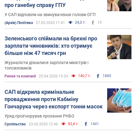
про ганебну справу ГПУ
У САП відповіли на звинувачення голови ОГП
24,3 т.
10
(Архів) Політика
27.05.2020 11:41
Зеленського спіймали на брехні про
зарплати чиновників: хто отримує
більше ніж 47 тисяч грн
Журналісти дізналися зарплати міністрів і
топсиловиків
140,7 т.
1889
Ринки та компанії
25.04.2020 15:33
САП відкрила кримінальне
провадження проти Кабміну
Гончарука через експорт тонни масок
Уряд проігнорував прохання РНБО
82,4 т.
1441
Суспільство
23.03.2020 12:46