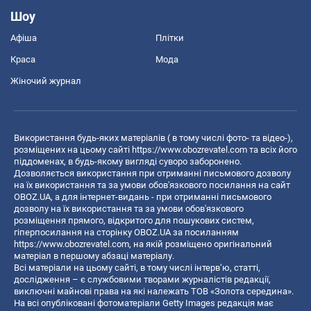
Шоу
Афіша
Плітки
Краса
Мода
Жіночий журнал
Використання будь-яких матеріалів ( в тому числі фото- та відео-),
розміщених на цьому сайті
https://www.obozrevatel.com
та всіх його
піддоменах, в будь-якому вигляді суворо заборонено.
Дозволяється використання при отриманні письмового дозволу
на їх використання та за умови обов'язкового посилання на сайт
OBOZ.UA, а для інтернет-видань - при отриманні письмового
дозволу на їх використання та за умови обов'язкового
розміщення прямого, відкритого для пошукових систем,
гіперпосилання на сторінку OBOZ.UA за посиланням
https://www.obozrevatel.com
, на якій розміщено оригінальний
матеріал в першому абзаці матеріалу.
Всі матеріали на цьому сайті, в тому числі інтерв’ю, статті,
дослідження – є службовими творами журналістів редакції,
виключні майнові права на які належать ТОВ «Золота середина».
На всі опубліковані фотоматеріали Getty Images редакція має