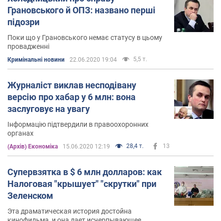
Грановського й ОПЗ: названо перші
підозри
Поки що у Грановського немає статусу в цьому
провадженні
5,5 т.
Кримінальні новини
22.06.2020 19:04
Журналіст виклав несподівану
версію про хабар у 6 млн: вона
заслуговує на увагу
Інформацію підтвердили в правоохоронних
органах
28,4 т.
13
(Архів) Економіка
15.06.2020 12:19
Супервзятка в $ 6 млн долларов: как
Налоговая "крышует" "скрутки" при
Зеленском
Эта драматическая история достойна
кинофильма, и она дает исчерпывающее