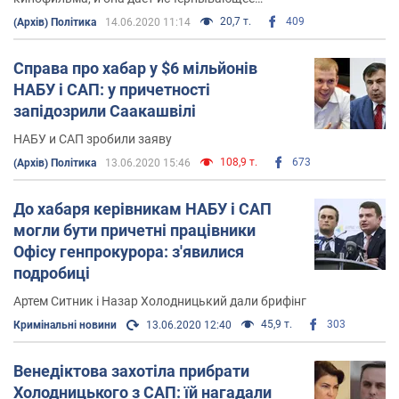
представление о ситуации в нашем государстве
20,7 т.
409
(Архів) Політика
14.06.2020 11:14
Справа про хабар у $6 мільйонів
НАБУ і САП: у причетності
запідозрили Саакашвілі
НАБУ и САП зробили заяву
108,9 т.
673
(Архів) Політика
13.06.2020 15:46
До хабаря керівникам НАБУ і САП
могли бути причетні працівники
Офісу генпрокурора: з'явилися
подробиці
Артем Ситник і Назар Холодницький дали брифінг
45,9 т.
303
Кримінальні новини
13.06.2020 12:40
Венедіктова захотіла прибрати
Холодницького з САП: їй нагадали