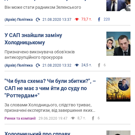
Він може стати радником Зеленського
73,7 т.
220
(Архів) Політика
21.08.2020 13:37
У САП знайшли заміну
Холодницькому
Призначено виконувача обов'язків
антикорупційного прокурора
24,5 т.
6
(Архів) Політика
21.08.2020 13:32
"Чи була схема? Чи були збитки?", –
САП не має з чим йти до суду по
"Роттердам+"
За словами Холодницього, слідство триває,
призначені експертизи, від завершення яких
залежить подальша доля провадження
8,7 т.
6
Ринки та компанії
29.06.2020 19:47
Холодницький про справу