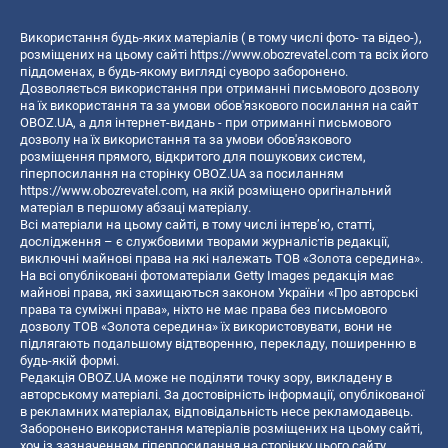
Використання будь-яких матеріалів ( в тому числі фото- та відео-),
розміщених на цьому сайті
https://www.obozrevatel.com
та всіх його
піддоменах, в будь-якому вигляді суворо заборонено.
Дозволяється використання при отриманні письмового дозволу
на їх використання та за умови обов'язкового посилання на сайт
OBOZ.UA, а для інтернет-видань - при отриманні письмового
дозволу на їх використання та за умови обов'язкового
розміщення прямого, відкритого для пошукових систем,
гіперпосилання на сторінку OBOZ.UA за посиланням
https://www.obozrevatel.com
, на якій розміщено оригінальний
матеріал в першому абзаці матеріалу.
Всі матеріали на цьому сайті, в тому числі інтерв’ю, статті,
дослідження – є службовими творами журналістів редакції,
виключні майнові права на які належать ТОВ «Золота середина».
На всі опубліковані фотоматеріали Getty Images редакція має
майнові права, які захищаються законом України «Про авторські
права та суміжні права», ніхто не має права без письмового
дозволу ТОВ «Золота середина» їх використовувати, вони не
підлягають подальшому відтворенню, перекладу, поширенню в
будь-якій формі.
Редакція OBOZ.UA може не поділяти точку зору, викладену в
авторському матеріалі. За достовірність інформації, опублікованої
в рекламних матеріалах, відповідальність несе рекламодавець.
Заборонено використання матеріалів розміщених на цьому сайті,
хоч із зазначенням гіперпосилання на сторінку цього сайту,