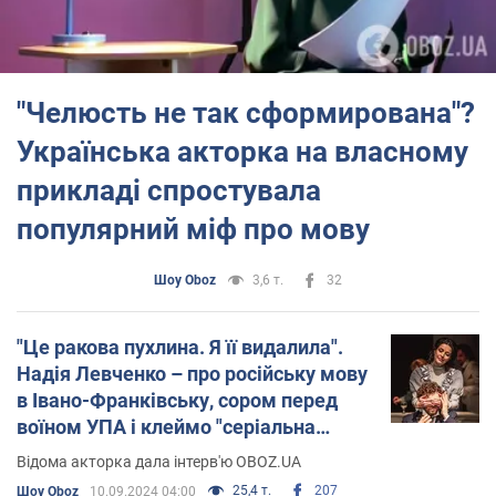
"Челюсть не так сформирована"?
Українська акторка на власному
прикладі спростувала
популярний міф про мову
Шоу Oboz
3,6 т.
32
"Це ракова пухлина. Я її видалила".
Надія Левченко – про російську мову
в Івано-Франківську, сором перед
воїном УПА і клеймо "серіальна
артистка"
Відома акторка дала інтерв'ю OBOZ.UA
25,4 т.
207
Шоу Oboz
10.09.2024 04:00