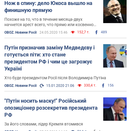
Нож в спину: дело Юкоса вышло на
финишную прямую
Похоже на то, что в течение месяца-двух
начнется арест всего, что прямо или косвенно
принадлежит РФ, в том числе – недвижимость,
152,7 т.
489
OBOZ. Новини Росії
24.05.2020 15:46
активы в различных предприятиях и так далее
Путін призначив заміну Медведєву і
готується піти: хто стане
президентом РФ і чим це загрожує
Україні
Хто буде президентом Росії після Володимира Путіна
330,4 т.
156
OBOZ. Новини Росії
15.01.2020 21:06
"Путін носить маску!" Російський
опозиціонер розсекретив президента
РФ
За його словами, лідер Кремля втомився