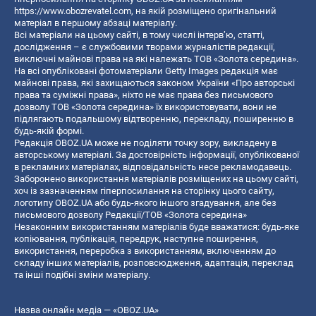
https://www.obozrevatel.com
, на якій розміщено оригінальний
матеріал в першому абзаці матеріалу.
Всі матеріали на цьому сайті, в тому числі інтерв’ю, статті,
дослідження – є службовими творами журналістів редакції,
виключні майнові права на які належать ТОВ «Золота середина».
На всі опубліковані фотоматеріали Getty Images редакція має
майнові права, які захищаються законом України «Про авторські
права та суміжні права», ніхто не має права без письмового
дозволу ТОВ «Золота середина» їх використовувати, вони не
підлягають подальшому відтворенню, перекладу, поширенню в
будь-якій формі.
Редакція OBOZ.UA може не поділяти точку зору, викладену в
авторському матеріалі. За достовірність інформації, опублікованої
в рекламних матеріалах, відповідальність несе рекламодавець.
Заборонено використання матеріалів розміщених на цьому сайті,
хоч із зазначенням гіперпосилання на сторінку цього сайту,
логотипу OBOZ.UA або будь-якого іншого згадування, але без
письмового дозволу Редакції/ТОВ «Золота середина»
Незаконним використанням матеріалів буде вважатися: будь-яке
копiювання, публiкацiя, передрук, наступне поширення,
використання, переробка з використанням, включенням до
складу інших матеріалів, розповсюдження, адаптація, переклад
та інші подібні зміни матеріалу.
Назва онлайн медіа — «OBOZ.UA»