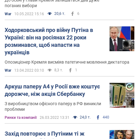
поганих вибори
20,6 т.
6
War
10.05.2022 15:16
Ходорковський про війну Путіна в
Україні: він на росіянах 22 роки
розминався, щоб напасти на
українців
Опозиціонер Кремля висміяв патетичне мовлення диктатора
8,3 т.
1
War
13.04.2022 03:10
Аркуш паперу А4 у Росії вже коштує
дорожче, ніж акція Сбербанку
З виробництвом офісного паперу в РФ виникли
проблеми
24,0 т.
440
Ринки та компанії
26.03.2022 13:31
Захід повторює з Путіним ті ж