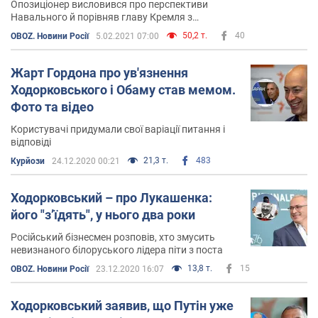
Опозиціонер висловився про перспективи
Навального й порівняв главу Кремля з
Лукашенком
50,2 т.
40
OBOZ. Новини Росії
5.02.2021 07:00
Жарт Гордона про ув'язнення
Ходорковського і Обаму став мемом.
Фото та відео
Користувачі придумали свої варіації питання і
відповіді
21,3 т.
483
Курйози
24.12.2020 00:21
Ходорковський – про Лукашенка:
його "з’їдять", у нього два роки
Російський бізнесмен розповів, хто змусить
невизнаного білоруського лідера піти з поста
13,8 т.
15
OBOZ. Новини Росії
23.12.2020 16:07
Ходорковський заявив, що Путін уже