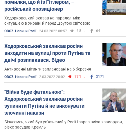
помилки, що й із Гітлером, –
російський опозиціонер
Ходорковський вказав на паралелі між
ситуацією в Україні й перед Другою світовою
6,8 т.
64
OBOZ. Новини Росії
24.03.2022 08:57
Ходорковський закликав росіян
виходити на вулиці проти Путіна та
двічі розплакався. Відео
Антивоєнні мітинги заплановані на 6 березня
77,1 т.
3171
OBOZ. Новини Росії
2.03.2022 20:02
"Війна буде фатальною":
Ходорковський закликав росіян
зупинити Путіна й не виконувати
злочинні накази
Бізнесмен, який був ув'язнений у Росії і зараз виїхав закордон,
різко засудив Кремль