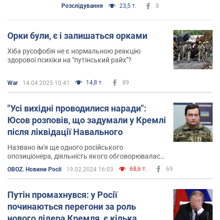
Розслідування
23,5 т.
8
Орки були, є і залишаться орками
Хіба русофобія не є нормальною реакцію
здорової психіки на "путінський райх"?
14,8 т.
89
War
14.04.2025 10:41
"Усі вихідні проводилися наради":
Юсов розповів, що задумали у Кремлі
після ліквідації Навального
Названо ім'я ще одного російського
опозиціонера, діяльність якого обговорювалась
у Москві
68,6 т.
69
OBOZ. Новини Росії
19.02.2024 16:03
Путін промахнувся: у Росії
починаються перегони за роль
нового лідера Кремля, є кілька