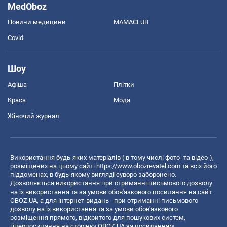
MedOboz
Новини медицини
MAMACLUB
Covid
Шоу
Афіша
Плітки
Краса
Мода
Жіночий журнал
Використання будь-яких матеріалів ( в тому числі фото- та відео-),
розміщених на цьому сайті
https://www.obozrevatel.com
та всіх його
піддоменах, в будь-якому вигляді суворо заборонено.
Дозволяється використання при отриманні письмового дозволу
на їх використання та за умови обов'язкового посилання на сайт
OBOZ.UA, а для інтернет-видань - при отриманні письмового
дозволу на їх використання та за умови обов'язкового
розміщення прямого, відкритого для пошукових систем,
гіперпосилання на сторінку OBOZ.UA за посиланням