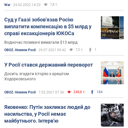
7,8 т.
War
24.02.2022 14:23
Суд у Гаазі зобов'язав Росію
виплатити компенсацію в $5 млрд у
справі ексакціонерів ЮКОСа
Водночас позивачі вимагали $13 млрд
7,5 т.
1
OBOZ. Новини Росії
29.07.2021 09:42
У Росії стався державний переворот
Досить згадати історію з арештом
Ходорковського
248,8 т.
184
OBOZ. Новини Росії
7.02.2021 07:36
Яковенко: Путін закликає людей до
насильства, у Росії немає
майбутнього. Інтерв'ю