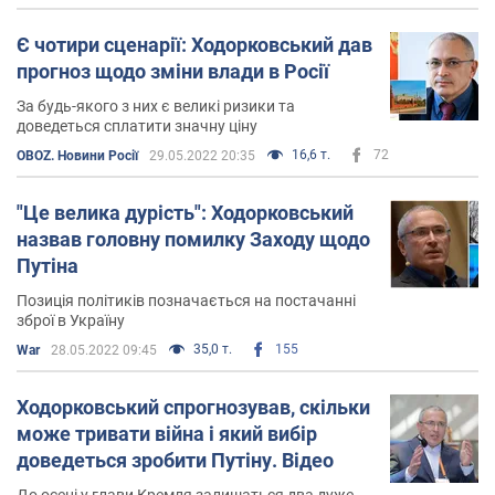
Є чотири сценарії: Ходорковський дав
прогноз щодо зміни влади в Росії
За будь-якого з них є великі ризики та
доведеться сплатити значну ціну
16,6 т.
72
OBOZ. Новини Росії
29.05.2022 20:35
"Це велика дурість": Ходорковський
назвав головну помилку Заходу щодо
Путіна
Позиція політиків позначається на постачанні
зброї в Україну
35,0 т.
155
War
28.05.2022 09:45
Ходорковський спрогнозував, скільки
може тривати війна і який вибір
доведеться зробити Путіну. Відео
До осені у глави Кремля залишаться два дуже