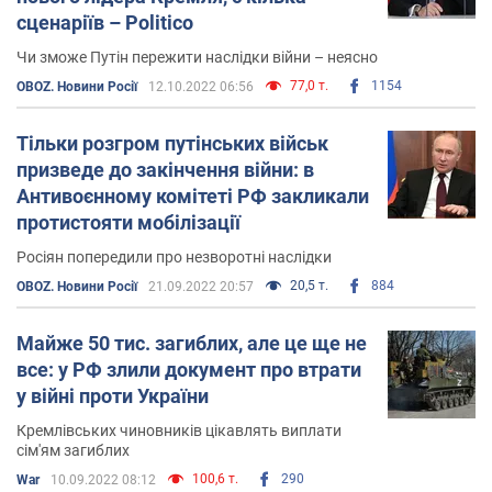
сценаріїв – Politico
Чи зможе Путін пережити наслідки війни – неясно
77,0 т.
1154
OBOZ. Новини Росії
12.10.2022 06:56
Тільки розгром путінських військ
призведе до закінчення війни: в
Антивоєнному комітеті РФ закликали
протистояти мобілізації
Росіян попередили про незворотні наслідки
20,5 т.
884
OBOZ. Новини Росії
21.09.2022 20:57
Майже 50 тис. загиблих, але це ще не
все: у РФ злили документ про втрати
у війні проти України
Кремлівських чиновників цікавлять виплати
сім'ям загиблих
100,6 т.
290
War
10.09.2022 08:12