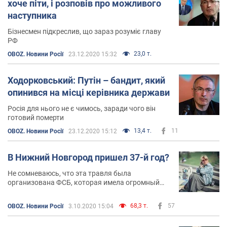
хоче піти, і розповів про можливого
наступника
Бізнесмен підкреслив, що зараз розуміє главу
РФ
23,0 т.
OBOZ. Новини Росії
23.12.2020 15:32
Ходорковський: Путін – бандит, який
опинився на місці керівника держави
Росія для нього не є чимось, заради чого він
готовий померти
13,4 т.
11
OBOZ. Новини Росії
23.12.2020 15:12
В Нижний Новгород пришел 37-й год?
Не сомневаюсь, что эта травля была
организована ФСБ, которая имела огромный
зуб на Ирину
68,3 т.
57
OBOZ. Новини Росії
3.10.2020 15:04