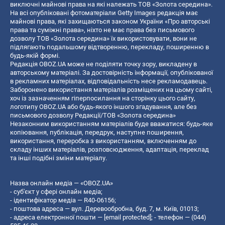
виключні майнові права на які належать ТОВ «Золота середина».
На всі опубліковані фотоматеріали Getty Images редакція має
майнові права, які захищаються законом України «Про авторські
права та суміжні права», ніхто не має права без письмового
дозволу ТОВ «Золота середина» їх використовувати, вони не
підлягають подальшому відтворенню, перекладу, поширенню в
будь-якій формі.
Редакція OBOZ.UA може не поділяти точку зору, викладену в
авторському матеріалі. За достовірність інформації, опублікованої
в рекламних матеріалах, відповідальність несе рекламодавець.
Заборонено використання матеріалів розміщених на цьому сайті,
хоч із зазначенням гіперпосилання на сторінку цього сайту,
логотипу OBOZ.UA або будь-якого іншого згадування, але без
письмового дозволу Редакції/ТОВ «Золота середина»
Незаконним використанням матеріалів буде вважатися: будь-яке
копiювання, публiкацiя, передрук, наступне поширення,
використання, переробка з використанням, включенням до
складу інших матеріалів, розповсюдження, адаптація, переклад
та інші подібні зміни матеріалу.
Назва онлайн медіа — «OBOZ.UA»
- суб'єкт у сфері онлайн медіа;
- ідентифікатор медіа — R40-06156;
- поштова адреса — вул. Деревообробна, буд. 7, м. Київ, 01013;
- адреса електронної пошти —
[email protected]
; - телефон — (044)