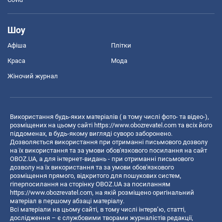
Шоу
Афіша
Плітки
Краса
Мода
Жіночий журнал
Використання будь-яких матеріалів ( в тому числі фото- та відео-),
розміщених на цьому сайті
https://www.obozrevatel.com
та всіх його
піддоменах, в будь-якому вигляді суворо заборонено.
Дозволяється використання при отриманні письмового дозволу
на їх використання та за умови обов'язкового посилання на сайт
OBOZ.UA, а для інтернет-видань - при отриманні письмового
дозволу на їх використання та за умови обов'язкового
розміщення прямого, відкритого для пошукових систем,
гіперпосилання на сторінку OBOZ.UA за посиланням
https://www.obozrevatel.com
, на якій розміщено оригінальний
матеріал в першому абзаці матеріалу.
Всі матеріали на цьому сайті, в тому числі інтерв’ю, статті,
дослідження – є службовими творами журналістів редакції,