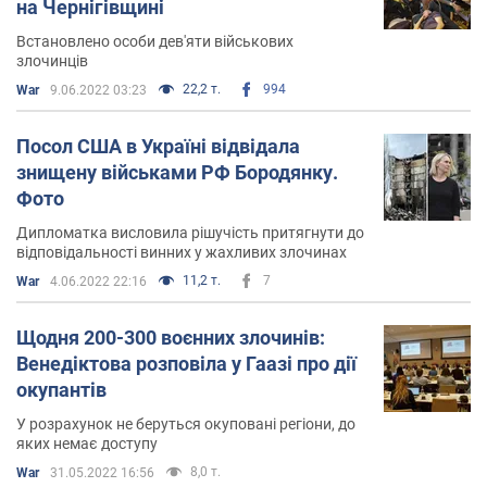
на Чернігівщині
Встановлено особи дев'яти військових
злочинців
22,2 т.
994
War
9.06.2022 03:23
Посол США в Україні відвідала
знищену військами РФ Бородянку.
Фото
Дипломатка висловила рішучість притягнути до
відповідальності винних у жахливих злочинах
11,2 т.
7
War
4.06.2022 22:16
Щодня 200-300 воєнних злочинів:
Венедіктова розповіла у Гаазі про дії
окупантів
У розрахунок не беруться окуповані регіони, до
яких немає доступу
8,0 т.
War
31.05.2022 16:56