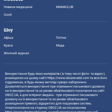
Новини медицини
MAMACLUB
Covid
Шоу
Афіша
Плітки
Краса
Мода
Жіночий журнал
Використання будь-яких матеріалів ( в тому числі фото- та відео-),
розміщених на цьому сайті
https://www.obozrevatel.com
та всіх його
піддоменах, в будь-якому вигляді суворо заборонено.
Дозволяється використання при отриманні письмового дозволу
на їх використання та за умови обов'язкового посилання на сайт
OBOZ.UA, а для інтернет-видань - при отриманні письмового
дозволу на їх використання та за умови обов'язкового
розміщення прямого, відкритого для пошукових систем,
гіперпосилання на сторінку OBOZ.UA за посиланням
https://www.obozrevatel.com
, на якій розміщено оригінальний