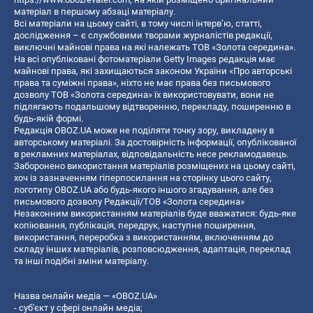
матеріал в першому абзаці матеріалу.
Всі матеріали на цьому сайті, в тому числі інтерв’ю, статті,
дослідження – є службовими творами журналістів редакції,
виключні майнові права на які належать ТОВ «Золота середина».
На всі опубліковані фотоматеріали Getty Images редакція має
майнові права, які захищаються законом України «Про авторські
права та суміжні права», ніхто не має права без письмового
дозволу ТОВ «Золота середина» їх використовувати, вони не
підлягають подальшому відтворенню, перекладу, поширенню в
будь-якій формі.
Редакція OBOZ.UA може не поділяти точку зору, викладену в
авторському матеріалі. За достовірність інформації, опублікованої
в рекламних матеріалах, відповідальність несе рекламодавець.
Заборонено використання матеріалів розміщених на цьому сайті,
хоч із зазначенням гіперпосилання на сторінку цього сайту,
логотипу OBOZ.UA або будь-якого іншого згадування, але без
письмового дозволу Редакції/ТОВ «Золота середина»
Незаконним використанням матеріалів буде вважатися: будь-яке
копiювання, публiкацiя, передрук, наступне поширення,
використання, переробка з використанням, включенням до
складу інших матеріалів, розповсюдження, адаптація, переклад
та інші подібні зміни матеріалу.
Назва онлайн медіа — «OBOZ.UA»
- суб'єкт у сфері онлайн медіа;