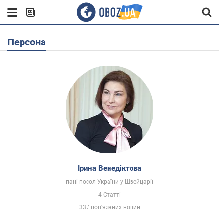
Персона
Ірина Венедіктова
пані-посол України у Швейцарії
4 Статті
337 пов'язаних новин