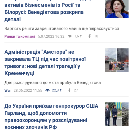
активів бізнесменів із Росії та
Білорусі: Венедіктова розкрила
деталі
Вартість решти заарештованого майна ще підраховується
1,6 т.
18
Ринки та компанії
5.07.2022 16:32
Адміністрація "Амстора" не
закривала ТЦ під час повітряної
тривоги: нові деталі трагедії у
Кременчуці
Для розслідування до міста прибула Венедіктова
22,8 т.
27
War
28.06.2022 11:55
До України приїхав генпрокурор США
Гарланд, щоб допомогти
правоохоронцям у розслідуванні
воєнних злочинів РФ