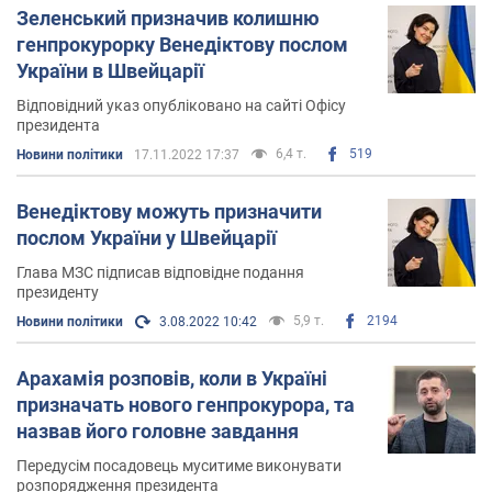
У грудні 2019 року президент України Володимир
Зеленський призначив колишню
Зеленський призначив Ірину Венедіктову на пост
генпрокурорку Венедіктову послом
тимчасово виконуючого обов'язки директора ДБР
України в Швейцарії
України.
Відповідний указ опубліковано на сайті Офісу
президента
17 березня 2020 року Верховна Рада проголосувала за
6,4 т.
519
Новини політики
17.11.2022 17:37
те, щоб
Венедіктова була призначена генеральним
прокурором
. Пізніше відповідний указ про це
підписав
Венедіктову можуть призначити
президент Володимир Зеленський
.
послом України у Швейцарії
17 липня 2022 року президент
відсторонив
Глава МЗС підписав відповідне подання
Венедіктову
від посади, а в листопаді того ж року
президенту
призначив її пані-посол України в Швейцарії
.
5,9 т.
2194
Новини політики
3.08.2022 10:42
Родина Ірини Венедіктової
Арахамія розповів, коли в Україні
Політик заміжня. Чоловік Ірини Венедіктової –
призначать нового генпрокурора, та
Денис
співробітник української
кіберполіції
,
назвав його головне завдання
Колесник.
У сімейної пари двоє дітей.
Передусім посадовець муситиме виконувати
розпорядження президента