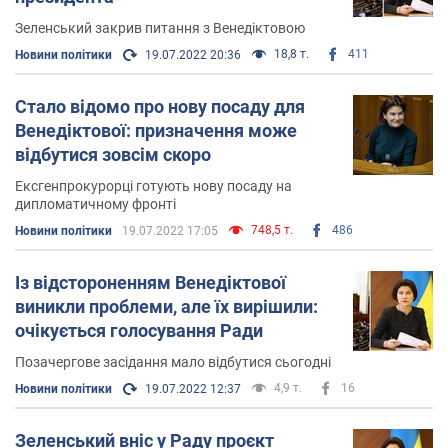
Зеленський закрив питання з Венедіктовою
18,8 т.
411
Новини політики
19.07.2022 20:36
Стало відомо про нову посаду для
Венедіктової: призначення може
відбутися зовсім скоро
Ексгенпрокурорці готують нову посаду на
дипломатичному фронті
748,5 т.
486
Новини політики
19.07.2022 17:05
Із відстороненням Венедіктової
виникли проблеми, але їх вирішили:
очікується голосування Ради
Позачергове засідання мало відбутися сьогодні
4,9 т.
16
Новини політики
19.07.2022 12:37
Зеленський вніс у Раду проєкт