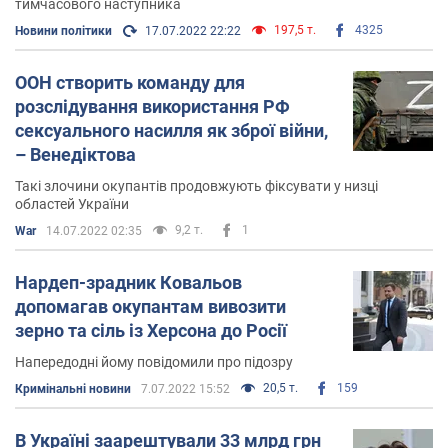
тимчасового наступника
197,5 т.
4325
Новини політики
17.07.2022 22:22
ООН створить команду для
розслідування використання РФ
сексуального насилля як зброї війни,
– Венедіктова
Такі злочини окупантів продовжують фіксувати у низці
областей України
9,2 т.
1
War
14.07.2022 02:35
Нардеп-зрадник Ковальов
допомагав окупантам вивозити
зерно та сіль із Херсона до Росії
Напередодні йому повідомили про підозру
20,5 т.
159
Кримінальні новини
7.07.2022 15:52
В Україні заарештували 33 млрд грн