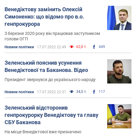
Венедіктову замінить Олексій
Симоненко: що відомо про в.о.
генпрокурора
З березня 2020 року він працював заступником
голови ОГП
62,0 т.
449
Новини політики
17.07.2022 22:49
Зеленський пояснив усунення
Венедіктової та Баканова. Відео
Президент звернувся до українського народу
34,5 т.
117
Новини політики
17.07.2022 22:31
Зеленський відсторонив
генпрокурорку Венедіктову та главу
СБУ Баканова
На місце Венедіктової вже призначено