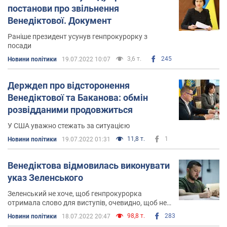
постанови про звільнення
Венедіктової. Документ
Раніше президент усунув генпрокурорку з
посади
3,6 т.
245
Новини політики
19.07.2022 10:07
Держдеп про відсторонення
Венедіктової та Баканова: обмін
розвідданими продовжиться
У США уважно стежать за ситуацією
11,8 т.
1
Новини політики
19.07.2022 01:31
Венедіктова відмовилась виконувати
указ Зеленського
Зеленський не хоче, щоб генпрокурорка
отримала слово для виступів, очевидно, щоб не
почути неприємних відповідей про себе та діючу
98,8 т.
283
Новини політики
18.07.2022 20:47
владу