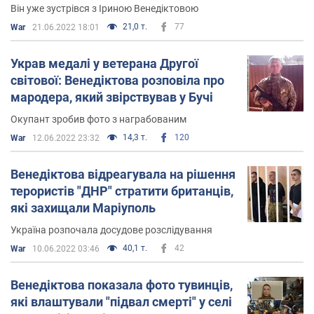
Він уже зустрівся з Іриною Венедіктовою
21,0 т.
77
War
21.06.2022 18:01
Украв медалі у ветерана Другої
світової: Венедіктова розповіла про
мародера, який звірствував у Бучі
Окупант зробив фото з награбованим
14,3 т.
120
War
12.06.2022 23:32
Венедіктова відреагувала на рішення
терористів "ДНР" стратити британців,
які захищали Маріуполь
Україна розпочала досудове розслідування
40,1 т.
42
War
10.06.2022 03:46
Венедіктова показала фото тувинців,
які влаштували "підвал смерті" у селі