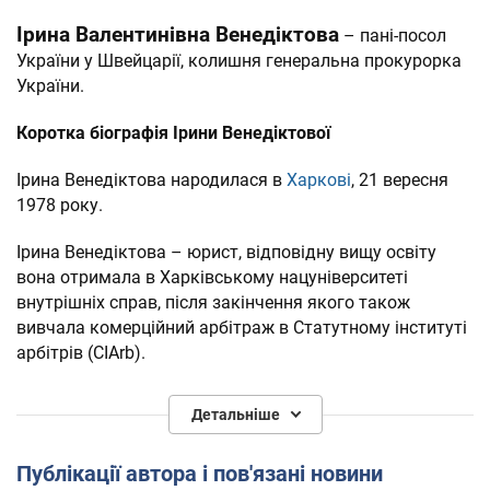
Ірина Валентинівна Венедіктова
– пані-посол
України у Швейцарії, колишня генеральна прокурорка
України.
Коротка біографія Ірини Венедіктової
Ірина Венедіктова народилася в
Харкові
, 21 вересня
1978 року.
Ірина Венедіктова – юрист, відповідну вищу освіту
вона отримала в Харківському нацуніверситеті
внутрішніх справ, після закінчення якого також
вивчала комерційний арбітраж в Статутному інституті
арбітрів (CIArb).
Працювала юридичним консультантом і радником в
Детальніше
ряді приватних комерційних фірм. Керує власною
науковою школою. Займає посаду арбітра в
Публікації автора і пов'язані новини
Міжнародному комерційному арбітражному суді при