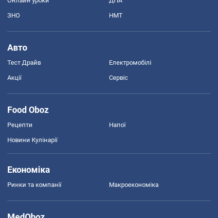
Онлайн уроки
ДПА
ЗНО
НМТ
Авто
Тест Драйв
Електромобілі
Акції
Сервіс
Food Oboz
Рецепти
Напої
Новини Кулінарії
Економіка
Ринки та компанії
Макроекономіка
MedOboz