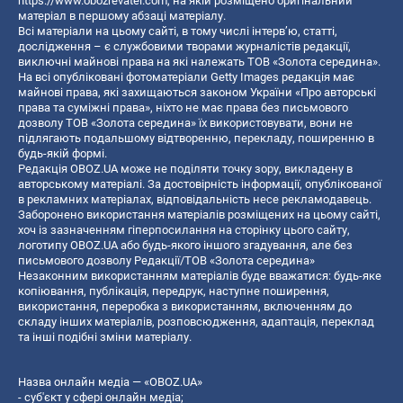
https://www.obozrevatel.com
, на якій розміщено оригінальний
матеріал в першому абзаці матеріалу.
Всі матеріали на цьому сайті, в тому числі інтерв’ю, статті,
дослідження – є службовими творами журналістів редакції,
виключні майнові права на які належать ТОВ «Золота середина».
На всі опубліковані фотоматеріали Getty Images редакція має
майнові права, які захищаються законом України «Про авторські
права та суміжні права», ніхто не має права без письмового
дозволу ТОВ «Золота середина» їх використовувати, вони не
підлягають подальшому відтворенню, перекладу, поширенню в
будь-якій формі.
Редакція OBOZ.UA може не поділяти точку зору, викладену в
авторському матеріалі. За достовірність інформації, опублікованої
в рекламних матеріалах, відповідальність несе рекламодавець.
Заборонено використання матеріалів розміщених на цьому сайті,
хоч із зазначенням гіперпосилання на сторінку цього сайту,
логотипу OBOZ.UA або будь-якого іншого згадування, але без
письмового дозволу Редакції/ТОВ «Золота середина»
Незаконним використанням матеріалів буде вважатися: будь-яке
копiювання, публiкацiя, передрук, наступне поширення,
використання, переробка з використанням, включенням до
складу інших матеріалів, розповсюдження, адаптація, переклад
та інші подібні зміни матеріалу.
Назва онлайн медіа — «OBOZ.UA»
- суб'єкт у сфері онлайн медіа;