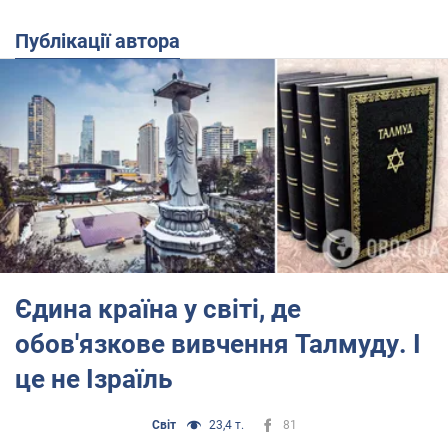
Публікації автора
Єдина країна у світі, де
обов'язкове вивчення Талмуду. І
це не Ізраїль
Світ
23,4 т.
81