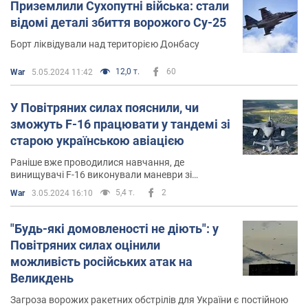
Приземлили Сухопутні війська: стали
відомі деталі збиття ворожого Су-25
Борт ліквідували над територією Донбасу
12,0 т.
60
War
5.05.2024 11:42
У Повітряних силах пояснили, чи
зможуть F-16 працювати у тандемі зі
старою українською авіацією
Раніше вже проводилися навчання, де
винищувачі F-16 виконували маневри зі
старішими моделями української авіації
5,4 т.
2
War
3.05.2024 16:10
"Будь-які домовленості не діють": у
Повітряних силах оцінили
можливість російських атак на
Великдень
Загроза ворожих ракетних обстрілів для України є постійною