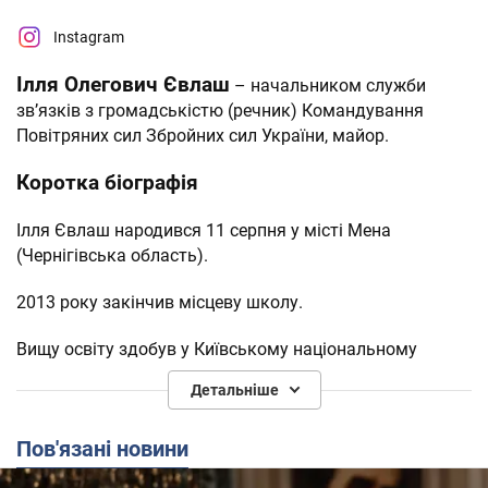
Instagram
Ілля Олегович Євлаш
– начальником служби
звʼязків з громадськістю (речник) Командування
Повітряних сил Збройних сил України, майор.
Коротка біографія
Ілля Євлаш народився 11 серпня у місті Мена
(Чернігівська область).
2013 року закінчив місцеву школу.
Вищу освіту здобув у Київському національному
торговельно-економічному університеті, де вивчав
Детальніше
рекламу та public relations, а також у Національній
академії оборони України, де вивчав політичні науки.
Пов'язані новини
2019 року закінчив Могилянську школу журналістики.