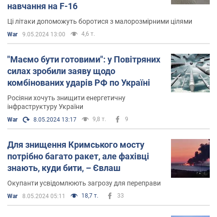
навчання на F-16
Ці літаки допоможуть боротися з малорозмірними цілями
4,6 т.
War
9.05.2024 13:00
"Маємо бути готовими": у Повітряних
силах зробили заяву щодо
комбінованих ударів РФ по Україні
Росіяни хочуть знищити енергетичну
інфраструктуру України
9,8 т.
9
War
8.05.2024 13:17
Для знищення Кримського мосту
потрібно багато ракет, але фахівці
знають, куди бити, – Євлаш
Окупанти усвідомлюють загрозу для переправи
18,7 т.
33
War
8.05.2024 05:11