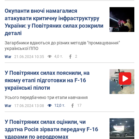
Окупанти вночі намагалися
атакувати критичну інфраструктуру
України: у Повітряних силах розкрили
деталі
Загарбники вдаються до різних методів "промацування"
української ППО
4,0 т.
2
War
21.06.2024 10:35
У Повітряних силах пояснили, на
якому етапі підготовки на F-16
українські пілоти
Усього передбачено три етапи навчання
12,0 т.
17
War
17.06.2024 13:08
У Повітряних силах оцінили, чи
здатна Росія зірвати передачу F-16
ударами по аеродромах