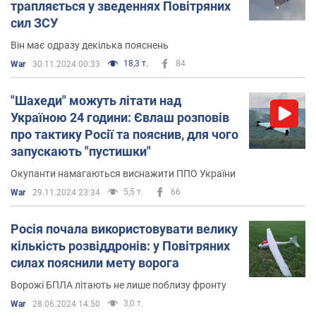
трапляється у зведеннях Повітряних
сил ЗСУ
Він має одразу декілька пояснень
18,3 т.
84
War
30.11.2024 00:33
"Шахеди" можуть літати над
Україною 24 години: Євлаш розповів
про тактику Росії та пояснив, для чого
запускають "пустишки"
Окупанти намагаються виснажити ППО України
5,5 т.
66
War
29.11.2024 23:34
Росія почала використовувати велику
кількість розвіддронів: у Повітряних
силах пояснили мету ворога
Ворожі БПЛА літають не лише поблизу фронту
3,0 т.
War
28.06.2024 14:50