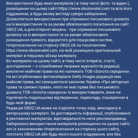
Використання будь-яких матеріалів ( в тому числі фото- та відео-),
розміщених на цьому сайті
https://www.obozrevatel.com
та всіх його
піддоменах, в будь-якому вигляді суворо заборонено.
Дозволяється використання при отриманні письмового дозволу
на їх використання та за умови обов'язкового посилання на сайт
OBOZ.UA, а для інтернет-видань - при отриманні письмового
дозволу на їх використання та за умови обов'язкового
розміщення прямого, відкритого для пошукових систем,
гіперпосилання на сторінку OBOZ.UA за посиланням
https://www.obozrevatel.com
, на якій розміщено оригінальний
матеріал в першому абзаці матеріалу.
Всі матеріали на цьому сайті, в тому числі інтерв’ю, статті,
дослідження – є службовими творами журналістів редакції,
виключні майнові права на які належать ТОВ «Золота середина».
На всі опубліковані фотоматеріали Getty Images редакція має
майнові права, які захищаються законом України «Про авторські
права та суміжні права», ніхто не має права без письмового
дозволу ТОВ «Золота середина» їх використовувати, вони не
підлягають подальшому відтворенню, перекладу, поширенню в
будь-якій формі.
Редакція OBOZ.UA може не поділяти точку зору, викладену в
авторському матеріалі. За достовірність інформації, опублікованої
в рекламних матеріалах, відповідальність несе рекламодавець.
Заборонено використання матеріалів розміщених на цьому сайті,
хоч із зазначенням гіперпосилання на сторінку цього сайту,
логотипу OBOZ.UA або будь-якого іншого згадування, але без