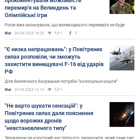
прокоментували можливість
перемир'я на Великдень та
Олімпійські ігри
Росія вже анонсувала, що великоднього перемир'я не буде
4,4 т.
5
War
30.04.2024 19:25
"Є низка напрацювань": у Повітряних
силах розповіли, чи зможуть
захистити винищувачі F-16 від ударів
РФ
Для безпечного базування потрібні "колосальні кошти"
5,0 т.
War
29.04.2024 12:13
"Не варто шукати сенсацій": у
Повітряних силах дали пояснення
щодо ворожих дронів
"невстановленого типу"
Зважаючи на короткий час підльоту, визначити, який саме тип