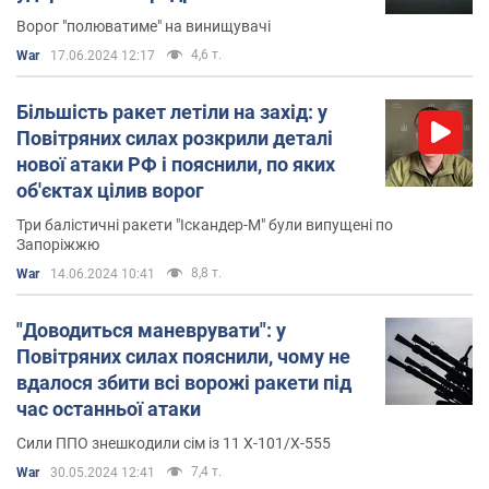
Ворог "полюватиме" на винищувачі
4,6 т.
War
17.06.2024 12:17
Більшість ракет летіли на захід: у
Повітряних силах розкрили деталі
нової атаки РФ і пояснили, по яких
об'єктах цілив ворог
Три балістичні ракети "Іскандер-М" були випущені по
Запоріжжю
8,8 т.
War
14.06.2024 10:41
"Доводиться маневрувати": у
Повітряних силах пояснили, чому не
вдалося збити всі ворожі ракети під
час останньої атаки
Сили ППО знешкодили сім із 11 Х-101/Х-555
7,4 т.
War
30.05.2024 12:41