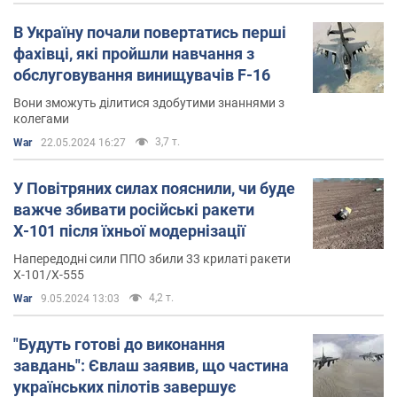
В Україну почали повертатись перші
фахівці, які пройшли навчання з
обслуговування винищувачів F-16
Вони зможуть ділитися здобутими знаннями з
колегами
3,7 т.
War
22.05.2024 16:27
У Повітряних силах пояснили, чи буде
важче збивати російські ракети
Х-101 після їхньої модернізації
Напередодні сили ППО збили 33 крилаті ракети
Х-101/Х-555
4,2 т.
War
9.05.2024 13:03
"Будуть готові до виконання
завдань": Євлаш заявив, що частина
українських пілотів завершує