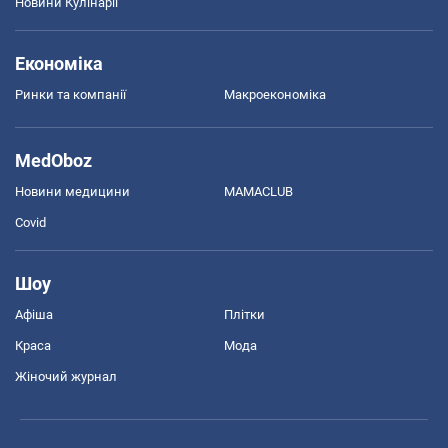
Новини Кулінарії
Економіка
Ринки та компанії
Макроекономіка
MedOboz
Новини медицини
MAMACLUB
Covid
Шоу
Афіша
Плітки
Краса
Мода
Жіночий журнал