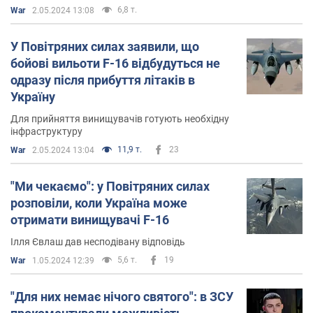
6,8 т.
War
2.05.2024 13:08
У Повітряних силах заявили, що
бойові вильоти F-16 відбудуться не
одразу після прибуття літаків в
Україну
Для прийняття винищувачів готують необхідну
інфраструктуру
11,9 т.
23
War
2.05.2024 13:04
"Ми чекаємо": у Повітряних силах
розповіли, коли Україна може
отримати винищувачі F-16
Ілля Євлаш дав несподівану відповідь
5,6 т.
19
War
1.05.2024 12:39
"Для них немає нічого святого": в ЗСУ