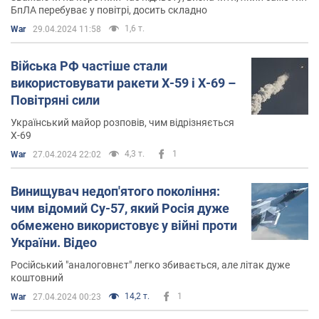
БпЛА перебуває у повітрі, досить складно
1,6 т.
War
29.04.2024 11:58
Війська РФ частіше стали
використовувати ракети Х-59 і Х-69 –
Повітряні сили
Український майор розповів, чим відрізняється
Х-69
4,3 т.
1
War
27.04.2024 22:02
Винищувач недоп'ятого покоління:
чим відомий Су-57, який Росія дуже
обмежено використовує у війні проти
України. Відео
Російський "аналоговнєт" легко збивається, але літак дуже
коштовний
14,2 т.
1
War
27.04.2024 00:23