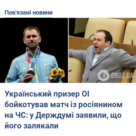
Пов'язані новини
Український призер ОІ
бойкотував матч із росіянином
на ЧС: у Держдумі заявили, що
його залякали