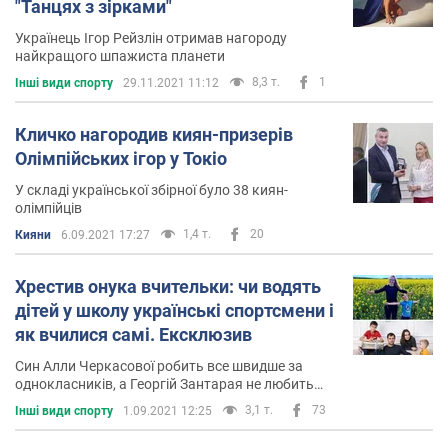
"Танцях з зірками"
Українець Ігор Рейзлін отримав нагороду
найкращого шпажиста планети
8,3 т.
1
Інші види спорту
29.11.2021 11:12
Кличко нагородив киян-призерів
Олімпійських ігор у Токіо
У складі української збірної було 38 киян-
олімпійців
1,4 т.
20
Кияни
6.09.2021 17:27
Хрестив онука вчительки: чи водять
дітей у школу українські спортсмени і
як вчилися самі. Ексклюзив
Син Алли Черкасової робить все швидше за
однокласників, а Георгій Зантарая не любить
будити дитину вранці
3,1 т.
73
Інші види спорту
1.09.2021 12:25