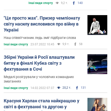
Інші види спорту
9,2 т.
140
"Це просто жах". Призер чемпіонату
світу насилу висловився про війну в
Україні
Наш співвітчизник ледь зміг підібрати слова
9,9 т.
58
Інші види спорту
23.07.2022 10:45
Збірні України й Росії влаштували
битву в фіналі Кубка світу з
фехтування в Сочі
Медалі розігрували у чоловічих командних
змаганнях
20,2 т.
131
Інші види спорту
14.02.2022 07:37
Красуня Харлан стала найкращою у
світі в фехтуванні та другою у