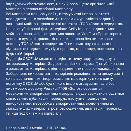
https://www.obozrevatel.com
, на якій розміщено оригінальний
матеріал в першому абзаці матеріалу.
Всі матеріали на цьому сайті, в тому числі інтерв’ю, статті,
дослідження – є службовими творами журналістів редакції,
виключні майнові права на які належать ТОВ «Золота середина».
На всі опубліковані фотоматеріали Getty Images редакція має
майнові права, які захищаються законом України «Про авторські
права та суміжні права», ніхто не має права без письмового
дозволу ТОВ «Золота середина» їх використовувати, вони не
підлягають подальшому відтворенню, перекладу, поширенню в
будь-якій формі.
Редакція OBOZ.UA може не поділяти точку зору, викладену в
авторському матеріалі. За достовірність інформації, опублікованої
в рекламних матеріалах, відповідальність несе рекламодавець.
Заборонено використання матеріалів розміщених на цьому сайті,
хоч із зазначенням гіперпосилання на сторінку цього сайту,
логотипу OBOZ.UA або будь-якого іншого згадування, але без
письмового дозволу Редакції/ТОВ «Золота середина»
Незаконним використанням матеріалів буде вважатися: будь-яке
копiювання, публiкацiя, передрук, наступне поширення,
використання, переробка з використанням, включенням до
складу інших матеріалів, розповсюдження, адаптація, переклад
та інші подібні зміни матеріалу.
Назва онлайн медіа — «OBOZ.UA»