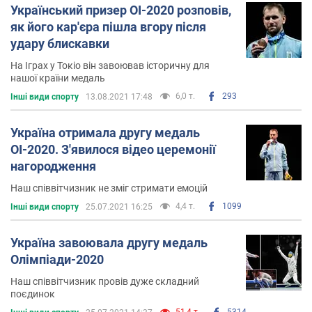
Український призер ОІ-2020 розповів,
як його кар'єра пішла вгору після
удару блискавки
На Іграх у Токіо він завоював історичну для
нашої країни медаль
6,0 т.
293
Інші види спорту
13.08.2021 17:48
Україна отримала другу медаль
ОІ-2020. З'явилося відео церемонії
нагородження
Наш співвітчизник не зміг стримати емоцій
4,4 т.
1099
Інші види спорту
25.07.2021 16:25
Україна завоювала другу медаль
Олімпіади-2020
Наш співвітчизник провів дуже складний
поєдинок
51,4 т.
5314