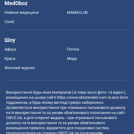
MedOboz
Новини медицини
MAMACLUB
Covid
Шоу
Афіша
Плітки
Краса
Мода
Жіночий журнал
Використання будь-яких матеріалів ( в тому числі фото- та відео-),
розміщених на цьому сайті
https://www.obozrevatel.com
та всіх його
піддоменах, в будь-якому вигляді суворо заборонено.
Дозволяється використання при отриманні письмового дозволу
на їх використання та за умови обов'язкового посилання на сайт
OBOZ.UA, а для інтернет-видань - при отриманні письмового
дозволу на їх використання та за умови обов'язкового
розміщення прямого, відкритого для пошукових систем,
гіперпосилання на сторінку OBOZ.UA за посиланням