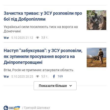
Зачистка триває: у ЗСУ розповіли про
бої під Добропіллям
Українські сили посилюють тиск на ворога на
Донеччині
3,8 т.
War
5.10.2025 21:12
Наступ "забуксував": у ЗСУ розповіли,
як зупинили просування ворога на
Дніпропетровщині
Втім, Росія не припиняє атакувати область
5,5 т.
169
War
5.10.2025 20:25
Показати більше
Григорій Шаповал