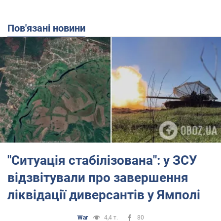
Пов'язані новини
"Ситуація стабілізована": у ЗСУ
відзвітували про завершення
ліквідації диверсантів у Ямполі
War
4,4 т.
80