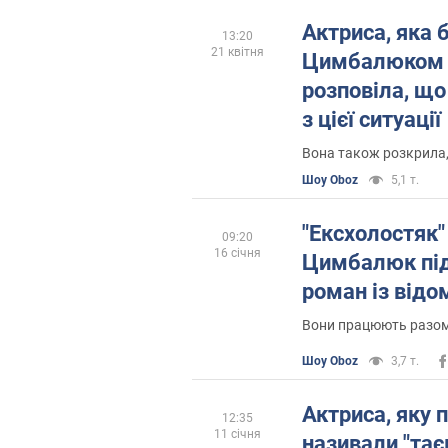
Актриса, яка б
13:20
21 квітня
Цимбалюком п
розповіла, що
з цієї ситуації
Вона також розкрила,
Шоу Oboz
5,1 т.
"Ексхолостяк"
09:20
16 січня
Цимбалюк піді
роман із від
Вони працюють разом 
Шоу Oboz
3,7 т.
Актриса, яку 
12:35
11 січня
називали "та