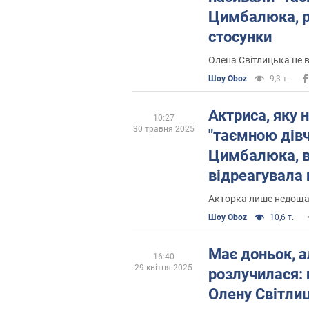
Цимбалюка, р
стосунки
Олена Світлицька не 
Шоу Oboz
9,3 т.
Актриса, яку 
10:27
30 травня 2025
"таємною дів
Цимбалюка, 
відреагувала 
"Холостяку" т
Акторка лише недоща
звідки взялис
Шоу Oboz
10,6 т.
Має доньок, 
16:40
29 квітня 2025
розлучилася:
Олену Світлиц