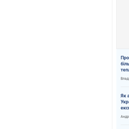
Про
біл
теп
від
Влад
у К
Як 
Укр
екс
наф
Андр