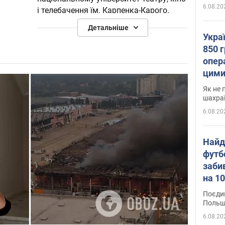
6.08.20
і телебачення їм. Карпенка-Карого.
Навчалася на кінофакультеті за
Детальніше
спеціальністю диктор та ведуча
Укра
програм телебачення.
850 г
опера
З 2011 року почала грати ролі в
цими
телесеріалах та великому кіно.
Як не 
шахра
Особисте життя
6.08.20
Світлицька розлучена. Виховує двох
дітей.
Найд
футб
заби
на 10
Віде
Поєдин
Польщ
6.08.20