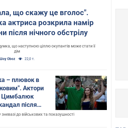
ала, що скажу це вголос".
ка актриса розкрила намір
ни після нічного обстрілу
думка, що наступною ціллю окупантів може стати її
дім
Шоу Oboz
22,0 т.
ка – плювок в
ковим". Актори
а Цимбалюк
кандал після
гу
 зневазі до військових та показушності