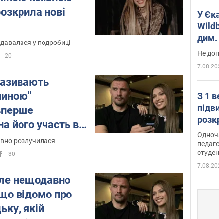
озкрила нові
У Єк
Wildb
дим. 
вдавалася у подробиці
Не доп
20
7.08.20
називають
чиною"
З 1 
підв
вперше
розк
на його участь в
Одноч
а пояснила,
вно розлучилася
педаго
я чутки
студен
30
7.08.20
але нещодавно
 що відомо про
ьку, якій