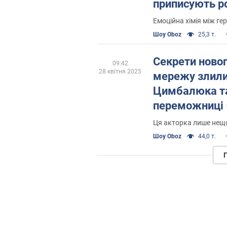
приписують р
Цимбалюком, і
Емоційна хімія між ге
на чутки
Шоу Oboz
25,3 т.
Секрети новог
09:42
28 квітня 2025
мережу злили
Цимбалюка та 
переможниці 
актриси
Ця акторка лише нещ
Шоу Oboz
44,0 т.