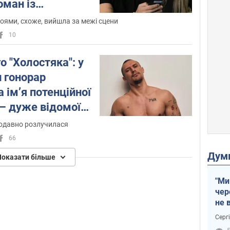
оман із
 як вона реагує
роями, схоже, вийшла за межі сцени
10
о "Холостяка": у
 гонорар
імʼя потенційної
– дуже відомої
одавно розлучилася
66
Дум
Показати більше
"Ми
чер
не 
зне
Серг
рак