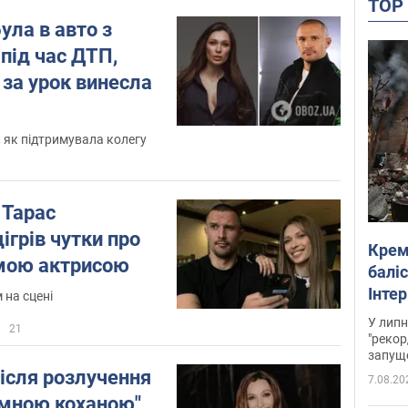
TO
ула в авто з
ід час ДТП,
 за урок винесла
 як підтримувала колегу
 Тарас
грів чутки про
Крем
омою актрисою
баліс
Інте
на сцені
У липн
21
"рекор
запуще
після розлучення
7.08.20
ємною коханою"