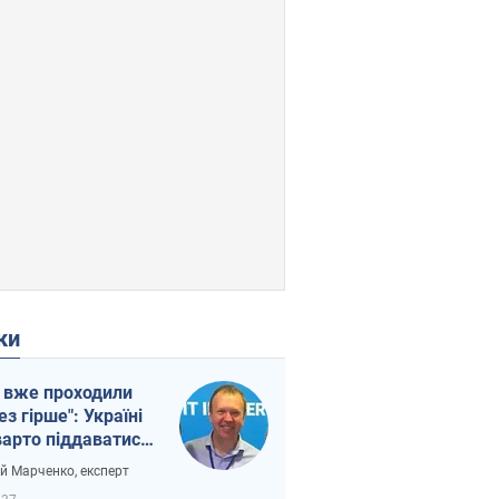
ки
 вже проходили
ез гірше": Україні
варто піддаватися
вірі через
ій Марченко, експерт
етний терор