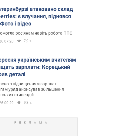
атеринбурзі атаковано склад
erries: є влучання, піднявся
Фото і відео
омогла росіянам навіть робота ППО
7,9 т.
26 07:20
вересня українським вчителям
ищать зарплати: Корецький
рив деталі
асно з підвищенням зарплат
гам уряд анонсував збільшення
тських стипендій
9,3 т.
26 00:29