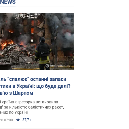
P NEWS
ль "спалює" останні запаси
тики в Україні: що буде далі?
рв’ю з Шарпом
і країна-агресорка встановила
д" за кількістю балістичних ракет,
них по Україні
37,7 т.
26 07:00