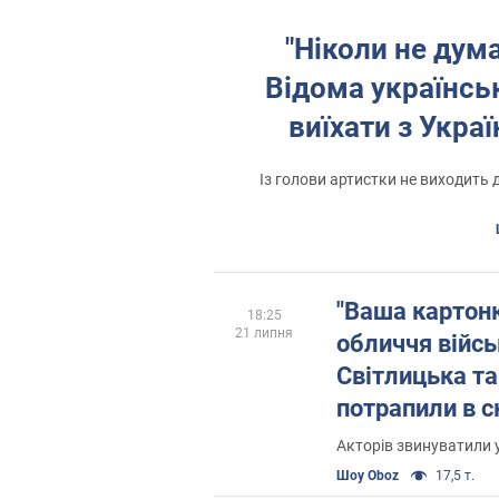
"Ніколи не дум
Відома українсь
виїхати з Украї
Із голови артистки не виходить 
"Ваша картон
18:25
21 липня
обличчя війсь
Світлицька т
потрапили в с
участі в мітин
Акторів звинуватили у
Шоу Oboz
17,5 т.