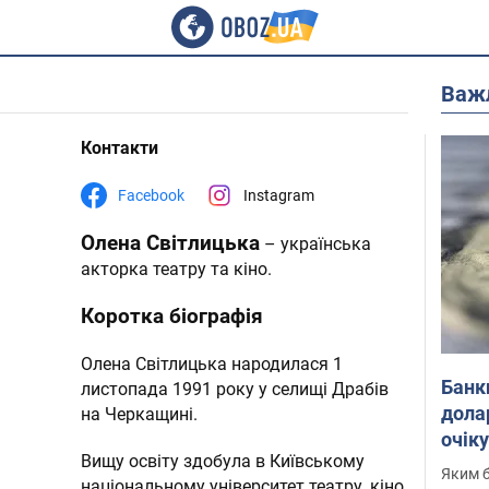
Важ
Контакти
Facebook
Instagram
Олена Світлицька
– українська
акторка театру та кіно.
Коротка біографія
Олена Світлицька народилася 1
Банк
листопада 1991 року у селищі Драбів
дола
на Черкащині.
очік
Вищу освіту здобула в Київському
Яким б
національному університет театру, кіно