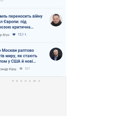
537
мль переносить війну
ил Європи: під
розою критична
істика
12,1 т.
ор Ягун
 Москви раптово
тів миру, як стають
лом у США й нові
аїнські топ-рейтинги
531
сандр Кірш