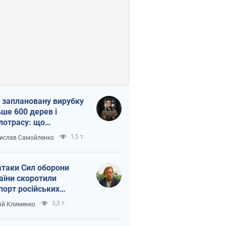
 заплановану вирубку
ьше 600 дерев і
лотрасу: що
бувається на Теремках
1,5 т.
ислав Самойленко
иєві
атаки Сил оборони
аїни скоротили
порт російських
топродуктів
3,3 т.
ій Клименко