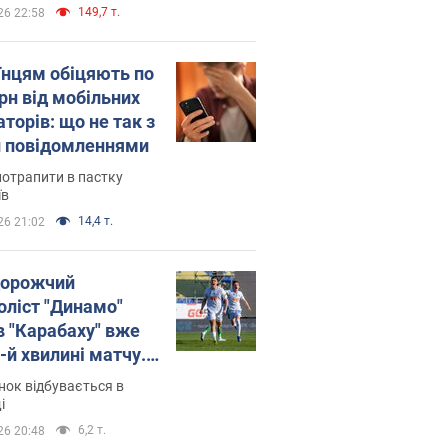
149,7 т.
26 22:58
їнцям обіцяють по
рн від мобільних
торів: що не так з
 повідомленнями
потрапити в пастку
їв
14,4 т.
26 21:02
орожчий
оліст "Динамо"
в "Карабаху" вже
-й хвилині матчу.
о
ок відбувається в
і
6,2 т.
26 20:48