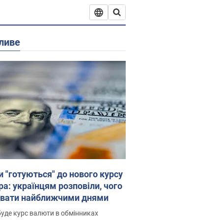
ливе
и "готуються" до нового курсу
ра: українцям розповіли, чого
увати найближчими днями
уде курс валюти в обмінниках