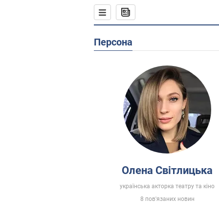
Персона
Олена Світлицька
українська акторка театру та кіно
8 пов'язаних новин