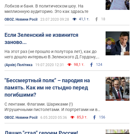
Лобков и баня. В политическом шоу. На
миллионную аудиторию. Это как здрасьте
41,1 т.
18
OBOZ. Новини Росії
23.07.2020 09:28
Если Зеленский не извинится
заново...
На этот раз (не прошло и полутора лет), как до
него дошло интервью В.Зеленского Д.Гордону,
сделанное еще в декабре 2018 года
98,1 т.
124
(Архів) Політика
19.07.2020 12:31
"Бессмертный полк" – пародия на
память. Как им не стыдно перед
погибшими?
С лентами. Флагами. Шариками (!)
Игрушечными пистолетами. И портретами ни в
чем не повинных дедушек
85,3 т.
156
OBOZ. Новини Росії
6.05.2020 05:36
Ляшко "стал" героем России!