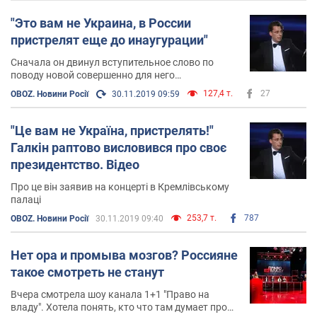
"Это вам не Украина, в России
пристрелят еще до инаугурации"
Сначала он двинул вступительное слово по
поводу новой совершенно для него
неожиданной волны популярности
127,4 т.
27
OBOZ. Новини Росії
30.11.2019 09:59
"Це вам не Україна, пристрелять!"
Галкін раптово висловився про своє
президентство. Відео
Про це він заявив на концерті в Кремлівському
палаці
253,7 т.
787
OBOZ. Новини Росії
30.11.2019 09:40
Нет ора и промыва мозгов? Россияне
такое смотреть не станут
Вчера смотрела шоу канала 1+1 "Право на
владу". Хотела понять, кто что там думает про