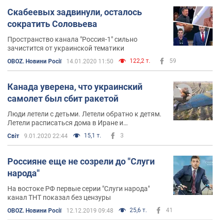
Скабеевых задвинули, осталось
сократить Соловьева
Пространство канала "Россия-1" сильно
зачистится от украинской тематики
122,2 т.
59
OBOZ. Новини Росії
14.01.2020 11:50
Канада уверена, что украинский
самолет был сбит ракетой
Люди летели с детьми. Летели обратно к детям.
Летели расписаться дома в Иране и
возвращались отметить свадьбу дома в Канаде
15,1 т.
3
Світ
9.01.2020 22:44
Россияне еще не созрели до "Слуги
народа"
На востоке РФ первые серии "Слуги народа"
канал ТНТ показал без цензуры
25,6 т.
41
OBOZ. Новини Росії
12.12.2019 09:48