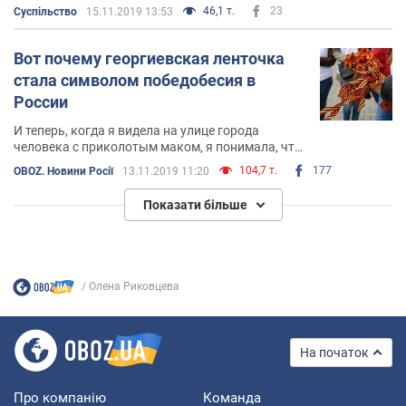
закон о продаже земли
46,1 т.
23
Суспільство
15.11.2019 13:53
Вот почему георгиевская ленточка
стала символом победобесия в
России
И теперь, когда я видела на улице города
человека с приколотым маком, я понимала, что
он за него заплатил. Сам. Что ему его не
104,7 т.
177
OBOZ. Новини Росії
13.11.2019 11:20
навязали
Показати більше
Олена Риковцева
На початок
Про компанію
Команда