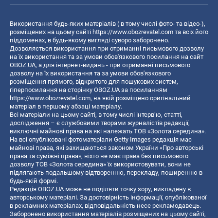
Використання будь-яких матеріалів ( в тому числі фото- та відео-),
розміщених на цьому сайті
https://www.obozrevatel.com
та всіх його
піддоменах, в будь-якому вигляді суворо заборонено.
Дозволяється використання при отриманні письмового дозволу
на їх використання та за умови обов'язкового посилання на сайт
OBOZ.UA, а для інтернет-видань - при отриманні письмового
дозволу на їх використання та за умови обов'язкового
розміщення прямого, відкритого для пошукових систем,
гіперпосилання на сторінку OBOZ.UA за посиланням
https://www.obozrevatel.com
, на якій розміщено оригінальний
матеріал в першому абзаці матеріалу.
Всі матеріали на цьому сайті, в тому числі інтерв’ю, статті,
дослідження – є службовими творами журналістів редакції,
виключні майнові права на які належать ТОВ «Золота середина».
На всі опубліковані фотоматеріали Getty Images редакція має
майнові права, які захищаються законом України «Про авторські
права та суміжні права», ніхто не має права без письмового
дозволу ТОВ «Золота середина» їх використовувати, вони не
підлягають подальшому відтворенню, перекладу, поширенню в
будь-якій формі.
Редакція OBOZ.UA може не поділяти точку зору, викладену в
авторському матеріалі. За достовірність інформації, опублікованої
в рекламних матеріалах, відповідальність несе рекламодавець.
Заборонено використання матеріалів розміщених на цьому сайті,