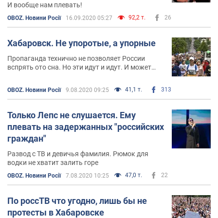
И вообще нам плевать!
92,2 т.
26
OBOZ. Новини Росії
16.09.2020 05:27
Хабаровск. Не упоротые, а упорные
Пропаганда технично не позволяет России
вспрять ото сна. Но эти идут и идут. И может
быть когда-нибудь дойдут до каждого
41,1 т.
313
OBOZ. Новини Росії
9.08.2020 09:25
Только Лепс не слушается. Ему
плевать на задержанных "российских
граждан"
Развод с ТВ и девичья фамилия. Рюмок для
водки не хватит залить горе
47,0 т.
22
OBOZ. Новини Росії
7.08.2020 10:25
По россТВ что угодно, лишь бы не
протесты в Хабаровске