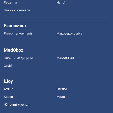
Рецепти
Напої
Новини Кулінарії
Економіка
Ринки та компанії
Макроекономіка
MedOboz
Новини медицини
MAMACLUB
Covid
Шоу
Афіша
Плітки
Краса
Мода
Жіночий журнал