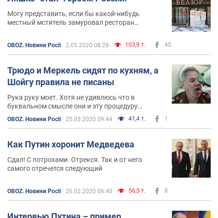
Могу представить, если бы какой-нибудь
местный мститель замуровал ресторан
путинского повара Пригожина
103,9 т.
45
OBOZ. Новини Росії
2.05.2020 08:28
Трюдо и Меркель сидят по кухням, а
Шойгу правила не писаны
Рука руку моет. Хотя не удивлюсь что в
буквальном смысле они и эту процедуру
считают излишней
41,4 т.
1
OBOZ. Новини Росії
25.03.2020 09:44
Как Путин хоронит Медведева
Сдал! С потрохами. Отрекся. Так и от него
самого отречется следующий
56,5 т.
8
OBOZ. Новини Росії
26.02.2020 06:40
Интервью Путина – пример