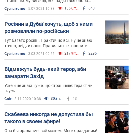
її нинішньому вигляді, вся надія і вся опора
лідера нації
185,6 т.
640
Суспільство
5.07.2021 16:38
Росіяни в Дубаї хочуть, щоб з ними
розмовляли по-російськи
Тут багато росіян. Практично всі. Ну не знаю
точно, звідки вони. Правильніше говорити -
російськомовні
217,9 т.
2295
Суспільство
3.03.2021 09:55
Відмажуть будь-який терор, аби
замарати Захід
Уже й не знаєш уже, що страшніше: теракт чи
гнусь
30,8 т.
13
Світ
3.11.2020 10:38
Скабеева никогда не допустила бы
такого в своем эфире!
Она бы орала: мы всё можем! Мы их раздавим!