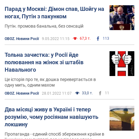
Парад у Москві: Дімон спав, Шойгу на
ногах, Путін з пакунком
Путін. промова банальна, без сенсацій
67,3 т.
113
OBOZ. Новини Росії
9.05.2022 11:15
Тольна зачистка: у Росії йде
полювання на жінок зі штабів
Навального
Це історія про те, як дошка перевертається в
одну мить, одним махом
33,0 т.
11
OBOZ. Новини Росії
28.01.2022 11:07
Два місяці живу в Україні і тепер
розумію, чому росіянам навішують
локшину
Пропаганда - єдиний спосіб збереження країни в