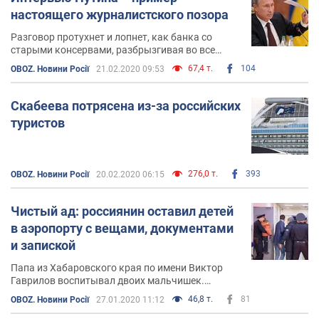
настоящего журналистского позора
Разговор протухнет и лопнет, как банка со
старыми консервами, разбрызгивая во все
стороны литры ботокса
67,4 т.
104
OBOZ. Новини Росії
21.02.2020 09:53
Скабеева потрясена из-за российских
туристов
276,0 т.
393
OBOZ. Новини Росії
20.02.2020 06:15
Чистый ад: россиянин оставил детей
в аэропорту с вещами, документами
и запиской
Папа из Хабаровского края по имени Виктор
Гаврилов воспитывал двоих мальчишек.
Одному 6, другому 9 лет. Мама по всей
46,8 т.
81
OBOZ. Новини Росії
27.01.2020 11:12
видимости гулящая