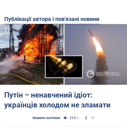
Публікації автора і пов'язані новини
Путін – ненавчений ідіот:
українців холодом не зламати
Новини політики
29,9 т.
18