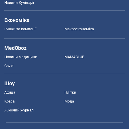
Новини Кулінарії
Економіка
Ринки та компанії
Макроекономіка
MedOboz
Новини медицини
MAMACLUB
Covid
Шоу
Афіша
Плітки
Краса
Мода
Жіночий журнал