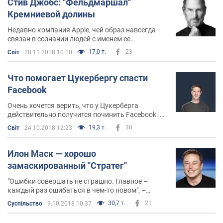
Стив Джобс: ''Фельдмаршал''
Кремниевой долины
Недавно компания Apple, чей образ навсегда
связан в сознании людей с именем ее
легендарного основателя Стива Джобса,
17,0 т.
23
Світ
28.11.2018 10:10
выпустила предрождественский ролик Share
Your Gifts — "Делитесь своим даром"
Что помогает Цукербергу спасти
Facebook
Очень хочется верить, что у Цукерберга
действительно получится починить Facebook. С
другой стороны, если бы командообразование в
19,3 т.
30
Світ
24.10.2018 12:23
компании с самого начала шло по системе MBTI,
то скорее всего, Facebook и вовсе не поломался
бы
Илон Маск — хорошо
замаскированный ''Стратег''
"Ошибки совершать не страшно. Главное –
каждый раз ошибаться в чем-то новом", –
говорит Илон Маск, основатель компании Tesla,
30,7 т.
21
Суспільство
9.10.2018 10:37
который недавно ошибся очень серьезно. Его
пост в Twitter о решении сделать Tesla не