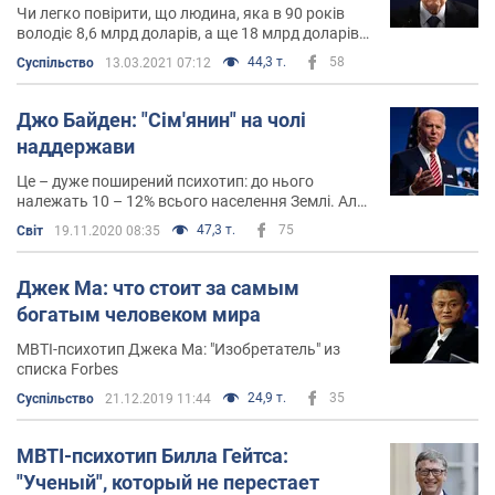
Чи легко повірити, що людина, яка в 90 років
володіє 8,6 млрд доларів, а ще 18 млрд доларів
передала своїм фундаціям по всьому світу, в
44,3 т.
58
Суспільство
13.03.2021 07:12
юності голодував настільки, що заздрив коту
одного знайомого, тому що тварину годували
сардинами?
Джо Байден: "Сім'янин" на чолі
наддержави
Це – дуже поширений психотип: до нього
належать 10 – 12% всього населення Землі. Але
при цьому власники психотипу "Сім'янин" вкрай
47,3 т.
75
Світ
19.11.2020 08:35
рідко обіймають високі посади
Джек Ма: что стоит за самым
богатым человеком мира
MBTI-психотип Джека Ма: "Изобретатель" из
списка Forbes
24,9 т.
35
Суспільство
21.12.2019 11:44
MBTI-психотип Билла Гейтса:
"Ученый", который не перестает