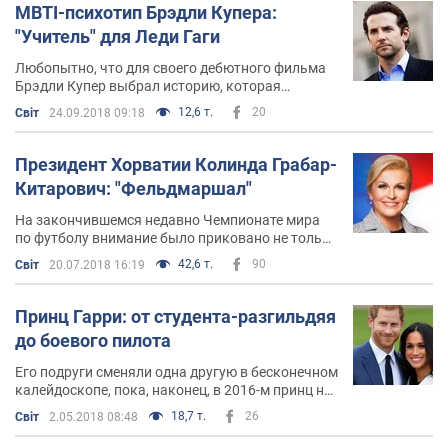
акционерным, а приватным предприятием
MBTI-психотип Брэдли Купера:
произвел панику на рынке. Ряд трейдеров и
"Учитель" для Леди Гаги
акционеров Tesla подали иск против Маска и
обвинили его в нарушении закона о ценных
Любопытно, что для своего дебютного фильма
бумагах
Брэдли Купер выбрал историю, которая
прекрасно раскрывает особенности его MBTI-
12,6 т.
20
Світ
24.09.2018 09:18
психотипа – ENFJ, "Учитель"
Президент Хорватии Колинда Грабар-
Китарович: "Фельдмаршал"
На закончившемся недавно Чемпионате мира
по футболу внимание было приковано не только
к хорватской сборной, которая в итоге заняла
42,6 т.
90
Світ
20.07.2018 16:19
второе место, но и к президенту этой
балканской страны Колинде Грабар-Китарович,
которая оказалась едва ли не самой активной
Принц Гарри: от студента-разгильдяя
болельщицей своей команды
до боевого пилота
Его подруги сменяли одна другую в бесконечном
калейдоскопе, пока, наконец, в 2016-м принц не
встретил ту самую женщину, которая
18,7 т.
26
Світ
2.05.2018 08:48
"споткнулась и упала в его жизнь" —
американскую актрису Меган Маркл