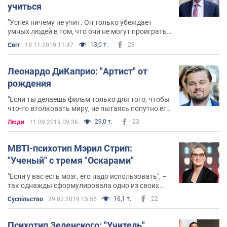
учиться
"Успех ничему не учит. Он только убеждает
умных людей в том, что они не могут проиграть",
– считает Билл Гейтс
13,0 т.
29
Світ
18.11.2019 11:47
Леонардо ДиКаприо: "Артист" от
рождения
"Если ты делаешь фильм только для того, чтобы
что-то втолковать миру, не пытаясь попутно его
развлечь, – это будет пустая трата времени", –
29,0 т.
23
Люди
11.09.2019 09:36
говорит Леонардо ДиКаприо.
MBTI-психотип Мэрил Стрип:
"Ученый" с тремя "Оскарами"
"Если у вас есть мозг, его надо использовать", –
так однажды сформулировала одно из своих
ключевых правил жизни Мэрил Стрип
16,1 т.
22
Суспільство
29.07.2019 15:55
Психотип Зеленского: "Учитель",