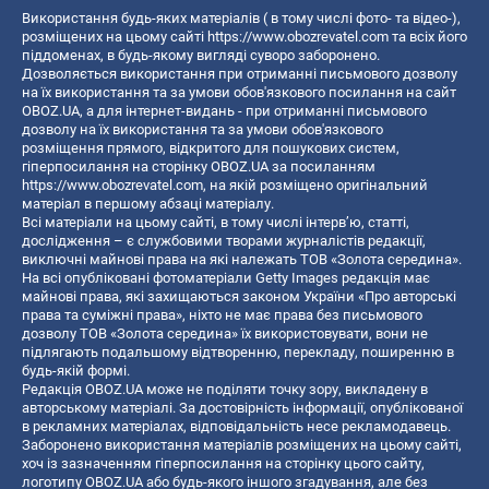
Використання будь-яких матеріалів ( в тому числі фото- та відео-),
розміщених на цьому сайті
https://www.obozrevatel.com
та всіх його
піддоменах, в будь-якому вигляді суворо заборонено.
Дозволяється використання при отриманні письмового дозволу
на їх використання та за умови обов'язкового посилання на сайт
OBOZ.UA, а для інтернет-видань - при отриманні письмового
дозволу на їх використання та за умови обов'язкового
розміщення прямого, відкритого для пошукових систем,
гіперпосилання на сторінку OBOZ.UA за посиланням
https://www.obozrevatel.com
, на якій розміщено оригінальний
матеріал в першому абзаці матеріалу.
Всі матеріали на цьому сайті, в тому числі інтерв’ю, статті,
дослідження – є службовими творами журналістів редакції,
виключні майнові права на які належать ТОВ «Золота середина».
На всі опубліковані фотоматеріали Getty Images редакція має
майнові права, які захищаються законом України «Про авторські
права та суміжні права», ніхто не має права без письмового
дозволу ТОВ «Золота середина» їх використовувати, вони не
підлягають подальшому відтворенню, перекладу, поширенню в
будь-якій формі.
Редакція OBOZ.UA може не поділяти точку зору, викладену в
авторському матеріалі. За достовірність інформації, опублікованої
в рекламних матеріалах, відповідальність несе рекламодавець.
Заборонено використання матеріалів розміщених на цьому сайті,
хоч із зазначенням гіперпосилання на сторінку цього сайту,
логотипу OBOZ.UA або будь-якого іншого згадування, але без