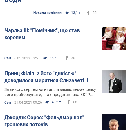
Новини політики
13,1 т.
55
Чарльз III: "Помічник", що став
королем
38,2 т.
30
Світ
6.05.2023 13:51
Принц Філіп: з його "дикістю"
доводилося миритися Єлизаветі II
За дикого серцем ви вийшли заміж, немає сенсу
його приборкувати, - так представника ЕSTP
(психотипу по MBTI) принца Філіпа
43,2 т.
68
Світ
21.04.2021 09:26
характеризував королеві Великобританії його
дядько, адмірал Маунтбеттен
Джордж Сорос: "Фельдмаршал"
грошових потоків