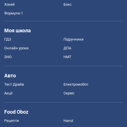
Хокей
Бокс
Формула-1
Моя школа
ГДЗ
Підручники
Онлайн уроки
ДПА
ЗНО
НМТ
Авто
Тест Драйв
Електромобілі
Акції
Сервіс
Food Oboz
Рецепти
Напої