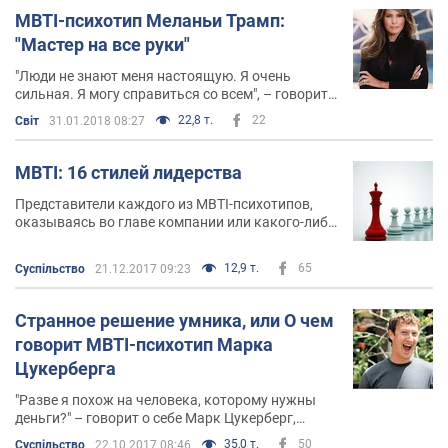
MBTI-психотип Меланьи Трамп:
"Мастер на все руки"
"Люди не знают меня настоящую. Я очень
сильная. Я могу справиться со всем", – говорит
о себе Меланья Трамп
22,8 т.
22
Світ
31.01.2018 08:27
MBTI: 16 стилей лидерства
Представители каждого из MBTI-психотипов,
оказываясь во главе компании или какого-либо
проекта, проявляют себя по-разному
12,9 т.
65
Суспільство
21.12.2017 09:23
Странное решение умника, или О чем
говорит MBTI-психотип Марка
Цукерберга
"Разве я похож на человека, которому нужны
деньги?" – говорит о себе Марк Цукерберг,
занявший в этом году 5-ю строчку в рейтинге
35,0 т.
50
Суспільство
22.10.2017 08:46