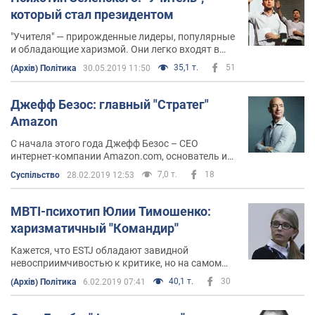
который стал президентом
"Учителя" — прирожденные лидеры, популярные
и обладающие харизмой. Они легко входят в
контакт, прекрасно умеют общаться и часто
35,1 т.
51
(Архів) Політика
30.05.2019 11:50
пользуются своим даром убеждения
Джефф Безос: главный "Стратег"
Amazon
С начала этого года Джефф Безос – CEO
интернет-компании Amazon.com, основатель и
владелец аэрокосмической компании Blue
7,0 т.
18
Суспільство
28.02.2019 12:53
Origin, владелец издательского дома The
Washington Post и самый богатый человек мира
в рейтинге Forbes–2018 – стал одним из
MBTI-психотип Юлии Тимошенко:
главных ньюзмейкеров не только деловой, но и
харизматичный ''Командир''
светской прессы
Кажется, что ЕSTJ обладают завидной
невосприимчивостью к критике, но на самом
деле они очень чувствительны к нападкам,
40,1 т.
30
(Архів) Політика
6.02.2019 07:41
просто постоянно учатся не подавать виду,
насколько сильно их это ранит