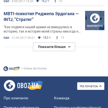
16,2 т.
53
Світ
8.09.2017 14:20
то делает эффектную стойку из йоги прямо на
офисном столе
MBTI-психотип Реджепа Эрдогана —
INTJ, "Стратег"
"Как подвиги нашей армии не вмещались в
историю, так и история моей страны никогда не
вместится в парламенты других стран!", –
18,5 т.
15
Світ
31.05.2017 09:01
категорично заявляет президент Турции Реджеп
Эрдоган
Показати більше
Олена Артюхова
На початок
Про компанію
Команда
Правова інформація
Політика конфіденційності