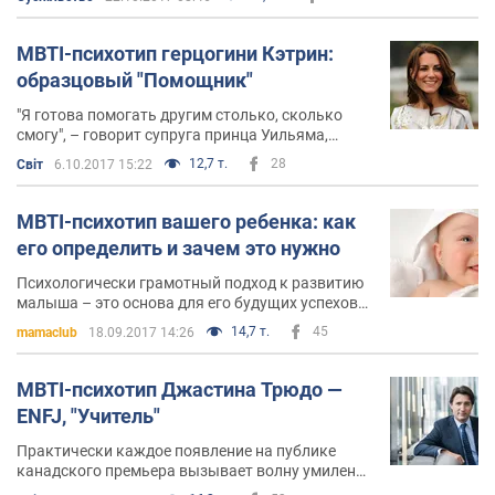
самых богатых людей планеты по версии Forbes
MBTI-психотип герцогини Кэтрин:
образцовый "Помощник"
"Я готова помогать другим столько, сколько
смогу", – говорит супруга принца Уильяма,
принадлежащая к психотипу, представители
12,7 т.
28
Світ
6.10.2017 15:22
которого призваны быть "группой поддержки"
для окружающих: ISFJ, "Помощник"
MBTI-психотип вашего ребенка: как
его определить и зачем это нужно
Психологически грамотный подход к развитию
малыша – это основа для его будущих успехов
во взрослой жизни: как профессиональной, так
14,7 т.
45
mamaclub
18.09.2017 14:26
и личной
MBTI-психотип Джастина Трюдо —
ENFJ, "Учитель"
Практически каждое появление на публике
канадского премьера вызывает волну умиления
в прессе. То Джастин Трюдо нежно тискает панд,