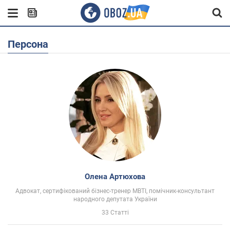
Персона
Олена Артюхова
Адвокат, сертифікований бізнес-тренер MBTI, помічник-консультант
народного депутата України
33 Статті