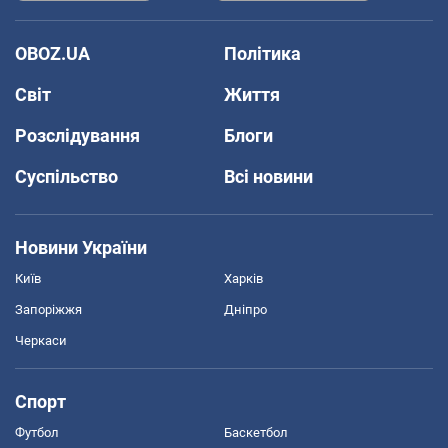
OBOZ.UA
Політика
Світ
Життя
Розслідування
Блоги
Суспільство
Всі новини
Новини України
Київ
Харків
Запоріжжя
Дніпро
Черкаси
Спорт
Футбол
Баскетбол