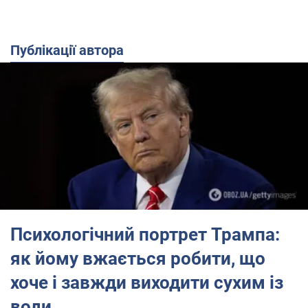
Публікації автора
Психологічний портрет Трампа:
як йому вжається робити, що
хоче і завжди виходити сухим із
води