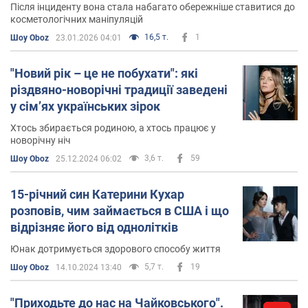
Після інциденту вона стала набагато обережніше ставитися до
Крім офіційного сайту, в інтернеті Катерину Кухар
косметологічних маніпуляцій
можна знайти в найбільш популярних соціальних
16,5 т.
1
Шоу Oboz
23.01.2026 04:01
мережах.
Фейсбук
. На сторінку Катерини Кухар в
Facebook
"Новий рік – це не побухати": які
підписано майже десять тисяч осіб.
різдвяно-новорічні традиції заведені
у сімʼях українських зірок
Інстаграм
. За появою нових фото Катерини
Кухар в
Instagram
стежить 146 тисяч постійних
Хтось збирається родиною, а хтось працює у
новорічну ніч
підписників.
3,6 т.
59
Шоу Oboz
25.12.2024 06:02
Твіттер
. Аккаунта в
Twitter
Катерина Кухар так і
не завела.
15-річний син Катерини Кухар
розповів, чим займається в США і що
відрізняє його від однолітків
Юнак дотримується здорового способу життя
5,7 т.
19
Шоу Oboz
14.10.2024 13:40
"Приходьте до нас на Чайковського".