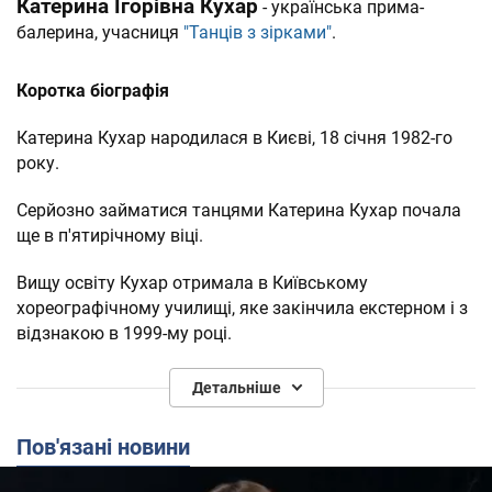
Катерина Ігорівна Кухар
- українська прима-
балерина, учасниця
"Танців з зірками"
.
Коротка біографія
Катерина Кухар народилася в Києві, 18 січня 1982-го
року.
Серйозно займатися танцями Катерина Кухар почала
ще в п'ятирічному віці.
Вищу освіту Кухар отримала в Київському
хореографічному училищі, яке закінчила екстерном і з
відзнакою в 1999-му році.
На великій сцені Катерина Кухар дебютувала ще під
Детальніше
час навчання в училищі. Перший серйозний виступ
Bunka Kaikan
Кухар відбувся на японській сцені
, де
Пов'язані новини
Лускунчик
вона зіграла в балеті "
".