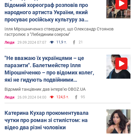
Відомий хореограф розповів про
народного артиста України, який
просуває російську культуру за
кордоном
Ілля Мірошниченко стверджує, що Олександр Стоянов
гастролює з "Лебединим озером"
11,9 т.
21
Люди
29.09.2024 07:07
"Не вважаю їх українцями – це
паразити". Балетмейстер Ілля
Мірошніченко – про відомих колег,
які не гидують подвійними
стандартами
Відомий танцівник дав інтерв’ю ОBOZ.UA
124,5 т.
95
Люди
26.09.2024 04:00
Катерина Кухар прокоментувала
чутки про роман зі стилістом: на
відео два різні чоловіки