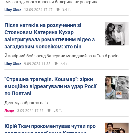
Ім'я загадкового красеня балерина не розкрила
3,4 т.
Шоу Oboz
13.09.2024 17:47
Після натяків на розлучення зі
Стояновим Катерина Кухар
заінтригувала романтичним відео з
загадковим чоловіком: хто він
Ймовірний бойфренд балерини молодший за неї на 6 років
7,4 т.
Шоу Oboz
9.09.2024 11:38
"Страшна трагедія. Кошмар": зірки
емоційно відреагували на удар Росії
по Полтаві
Декому забракло слів
5,0 т.
Люди
3.09.2024 17:55
Юрій Ткач прокоментував чутки про