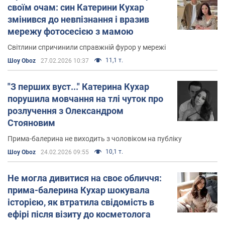
своїм очам: син Катерини Кухар
телеканалу
"1+1"
. Вона виступила в якості одного з
змінився до невпізнання і вразив
Танці з
членів журі першого сезону телешоу "
мережу фотосесією з мамою
зірками
", а пізніше продовжила займати суддівське
крісло і в наступному сезоні.
Світлини спричинили справжній фурор у мережі
11,1 т.
Шоу Oboz
27.02.2026 10:37
Особисте життя
"З перших вуст..." Катерина Кухар
Катерина Кухар заміжня. Її чоловік -
Олександр
порушила мовчання на тлі чуток про
Стоянов
, відомий український балетний танцюрист.
розлучення з Олександром
Спочатку Кухар і Стоянов не збиралися одружитися і
Стояновим
багато років просто прожили разом. Однак в
Прима-балерина не виходить з чоловіком на публіку
результаті - все-таки зіграли весілля.
10,1 т.
Шоу Oboz
24.02.2026 09:55
Зараз сімейна пара виховує двох дітей - сина Тимура і
дочка Настю. Свою першу дитину Катерина Кухар
Не могла дивитися на своє обличчя:
трагічно втратила.
прима-балерина Кухар шокувала
історією, як втратила свідомість в
Активність в мережі
ефірі після візиту до косметолога