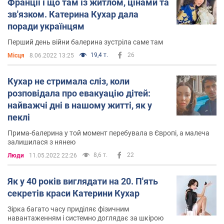
Франції і що там із житлом, цінами та
зв'язком. Катерина Кухар дала
поради українцям
Перший день війни балерина зустріла саме там
19,4 т.
26
Місця
8.06.2022 13:25
Кухар не стримала сліз, коли
розповідала про евакуацію дітей:
найважчі дні в нашому житті, як у
пеклі
Прима-балерина у той момент перебувала в Європі, а малеча
залишилася з нянею
8,6 т.
22
Люди
11.05.2022 22:26
Як у 40 років виглядати на 20. П'ять
секретів краси Катерини Кухар
Зірка багато часу приділяє фізичним
навантаженням і системно доглядає за шкірою