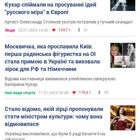
Кухар спіймали на просуванні ідей
"русского міра" в Європі
Артист Олександр Стоянов укотре потрапив у гучний скандал
134,7 т.
31
Люди
25.01.2024 14:45
Москвичка, яка прославила Київ:
перша радянська фігуристка на ОІ
стала примою в Україні та виховала
зірок для РФ та Німеччини
Відома наставниця виявилася улюбленою свекрухою
балерини Кухар
176,5 т.
28
Інші види спорту
11.01.2024 06:48
Стало відомо, якій зірці пропонували
стати міністром культури: чому вона
відмовилася
Українці висловилися, що були б раді бачити її на
цій посаді