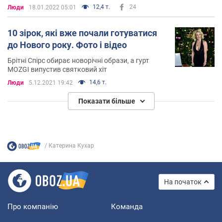
12,4 т.
24
Люди
18.01.2022 05:01
10 зірок, які вже почали готуватися
до Нового року. Фото і відео
Брітні Спірс обирає новорічні образи, а гурт
MOZGI випустив святковий хіт
14,6 т.
Люди
5.12.2021 19:42
Показати більше
Катерина Кухар
На початок
Про компанію
Команда