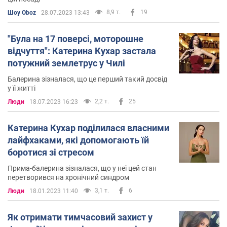
8,9 т.
19
Шоу Oboz
28.07.2023 13:43
"Була на 17 поверсі, моторошне
відчуття": Катерина Кухар застала
потужний землетрус у Чилі
Балерина зізналася, що це перший такий досвід
у її житті
2,2 т.
25
Люди
18.07.2023 16:23
Катерина Кухар поділилася власними
лайфхаками, які допомогають їй
боротися зі стресом
Прима-балерина зізналася, що у неї цей стан
перетворився на хронічний синдром
3,1 т.
6
Люди
18.01.2023 11:40
Як отримати тимчасовий захист у