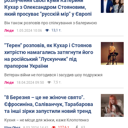
розлучення своєї куми Катерини
Кухар з Олександром Стояновим,
який просуває "русскій мір" у Європі
Він також розповів про спілкування з балериною
13,1 т.
Люди
1.05.2024 10:06
"Терен" розповів, як Кухар і Стоянов
хитрістю намагались затягнути його
на російський "Лускунчик" під
прапором України
Ветеран війни не погодився і засудив шоу подружжя
7,5 т.
Люди
18.04.2024 09:50
"8 Березня – це не жіноче свято".
Єфросиніна, Саліванчук, Тарабарова
та інші зірки запустили новий тренд
Кухня – не місце для жінки, каже Клопотенко
127,6 т.
63
Шоу Oboz
8.03.2024 14:41