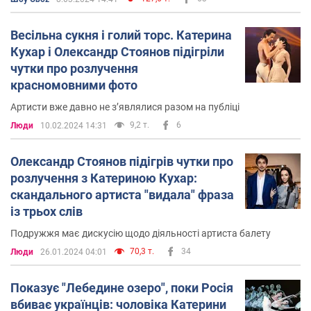
Весільна сукня і голий торс. Катерина
Кухар і Олександр Стоянов підігріли
чутки про розлучення
красномовними фото
Артисти вже давно не зʼявлялися разом на публіці
9,2 т.
6
Люди
10.02.2024 14:31
Олександр Стоянов підігрів чутки про
розлучення з Катериною Кухар:
скандального артиста "видала" фраза
із трьох слів
Подружжя має дискусію щодо діяльності артиста балету
70,3 т.
34
Люди
26.01.2024 04:01
Показує "Лебедине озеро", поки Росія
вбиває українців: чоловіка Катерини