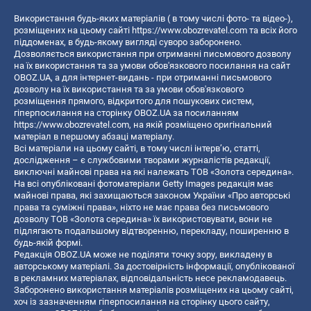
Використання будь-яких матеріалів ( в тому числі фото- та відео-),
розміщених на цьому сайті
https://www.obozrevatel.com
та всіх його
піддоменах, в будь-якому вигляді суворо заборонено.
Дозволяється використання при отриманні письмового дозволу
на їх використання та за умови обов'язкового посилання на сайт
OBOZ.UA, а для інтернет-видань - при отриманні письмового
дозволу на їх використання та за умови обов'язкового
розміщення прямого, відкритого для пошукових систем,
гіперпосилання на сторінку OBOZ.UA за посиланням
https://www.obozrevatel.com
, на якій розміщено оригінальний
матеріал в першому абзаці матеріалу.
Всі матеріали на цьому сайті, в тому числі інтерв’ю, статті,
дослідження – є службовими творами журналістів редакції,
виключні майнові права на які належать ТОВ «Золота середина».
На всі опубліковані фотоматеріали Getty Images редакція має
майнові права, які захищаються законом України «Про авторські
права та суміжні права», ніхто не має права без письмового
дозволу ТОВ «Золота середина» їх використовувати, вони не
підлягають подальшому відтворенню, перекладу, поширенню в
будь-якій формі.
Редакція OBOZ.UA може не поділяти точку зору, викладену в
авторському матеріалі. За достовірність інформації, опублікованої
в рекламних матеріалах, відповідальність несе рекламодавець.
Заборонено використання матеріалів розміщених на цьому сайті,
хоч із зазначенням гіперпосилання на сторінку цього сайту,