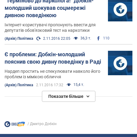
"Терміново до нарколога!" Добкін-
молодший шокував соцмережі
дивною поведінкою
Інтернет-користувачі пропонують ввести для
депутатів обов'язковий тест на наркотики
36,3 т.
110
(Архів) Політика
2.11.2016 22:05
Є проблеми: Добкін-молодший
пояснив свою дивну поведінку в Раді
Нардеп простить не спекулювати навколо його
проблем із мімікою обличчя
15,4 т.
(Архів) Політика
2.11.2016 17:32
Показати більше
Дмитро Добкін