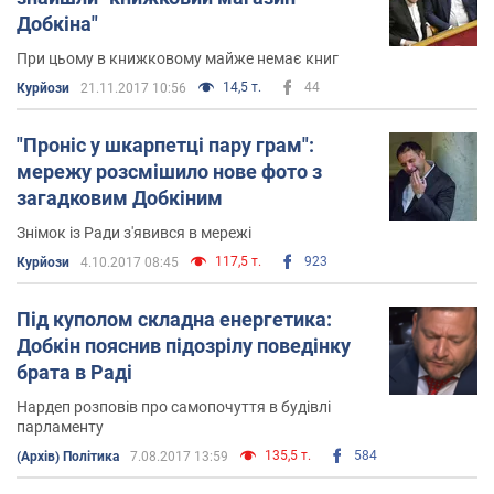
Добкіна"
При цьому в книжковому майже немає книг
14,5 т.
44
Курйози
21.11.2017 10:56
"Проніс у шкарпетці пару грам":
мережу розсмішило нове фото з
загадковим Добкіним
Знімок із Ради з'явився в мережі
117,5 т.
923
Курйози
4.10.2017 08:45
Під куполом складна енергетика:
Добкін пояснив підозрілу поведінку
брата в Раді
Нардеп розповів про самопочуття в будівлі
парламенту
135,5 т.
584
(Архів) Політика
7.08.2017 13:59