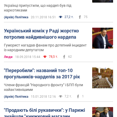
Українці припустили, що нардеп був під
наркотиками
27,2 т.
75
(Архів) Політика
20.11.2018 16:51
Український комік у Раді жорстко
потролив найдивнішого нардепа
Гуморист нагадав фанам про дотепний інцидент
із народним депутатом
78,5 т.
62
Люди
18.09.2018 15:44
"Переробили": названий топ-10
прогульників-нардепів за 2017 рік
Члени фракцій "Народного фронту" і БПП були
найактивнішими
7,2 т.
1
(Архів) Політика
15.01.2018 12:16
"Продають білі рукавички": у Парижі
знайшли "книжковий магазин