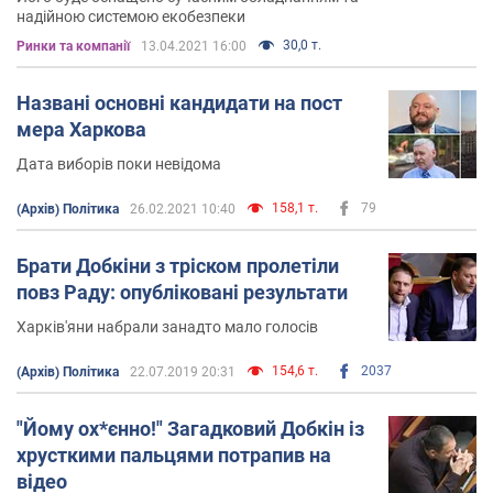
надійною системою екобезпеки
30,0 т.
Ринки та компанії
13.04.2021 16:00
Названі основні кандидати на пост
мера Харкова
Дата виборів поки невідома
158,1 т.
79
(Архів) Політика
26.02.2021 10:40
Брати Добкіни з тріском пролетіли
повз Раду: опубліковані результати
Харків'яни набрали занадто мало голосів
154,6 т.
2037
(Архів) Політика
22.07.2019 20:31
"Йому ох*єнно!" Загадковий Добкін із
хрусткими пальцями потрапив на
відео