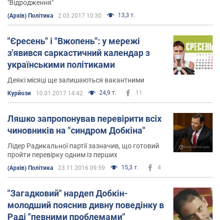
"Відродження"
13,3 т.
(Архів) Політика
2.03.2017 10:30
"Єресень" і "Вжопень": у мережі
з'явився саркастичний календар з
українськими політиками
Деякі місяці ще залишаються вакантними
24,9 т.
11
Курйози
10.01.2017 14:42
Ляшко запропонував перевірити всіх
чиновників на "синдром Добкіна"
Лідер Радикальної партії зазначив, що готовий
пройти перевірку одним із перших
15,3 т.
4
(Архів) Політика
23.11.2016 09:59
"Загадковий" нардеп Добкін-
молодший пояснив дивну поведінку в
Раді "певними проблемами"