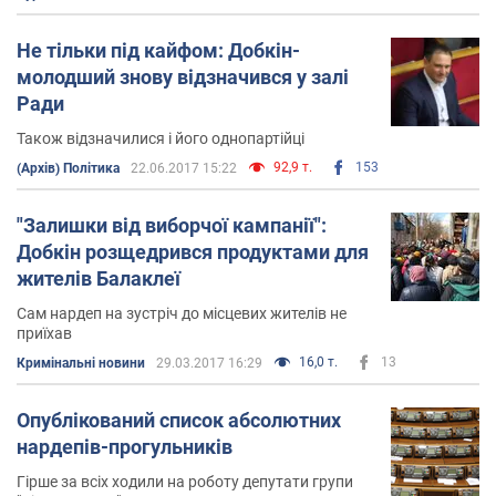
Не тільки під кайфом: Добкін-
молодший знову відзначився у залі
Ради
Також відзначилися і його однопартійці
92,9 т.
153
(Архів) Політика
22.06.2017 15:22
"Залишки від виборчої кампанії":
Добкін розщедрився продуктами для
жителів Балаклеї
Сам нардеп на зустріч до місцевих жителів не
приїхав
16,0 т.
13
Кримінальні новини
29.03.2017 16:29
Опублікований список абсолютних
нардепів-прогульників
Гірше за всіх ходили на роботу депутати групи