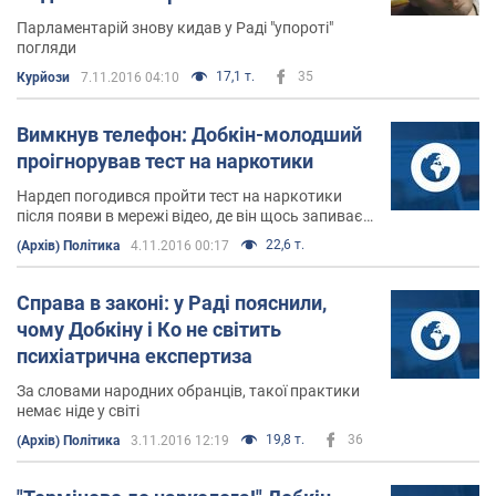
Парламентарій знову кидав у Раді "упороті"
погляди
17,1 т.
35
Курйози
7.11.2016 04:10
Вимкнув телефон: Добкін-молодший
проігнорував тест на наркотики
Нардеп погодився пройти тест на наркотики
після появи в мережі відео, де він щось запиває,
перебуваючи у ВР, а потім дивно поводиться
22,6 т.
(Архів) Політика
4.11.2016 00:17
Справа в законі: у Раді пояснили,
чому Добкіну і Ко не світить
психіатрична експертиза
За словами народних обранців, такої практики
немає ніде у світі
19,8 т.
36
(Архів) Політика
3.11.2016 12:19