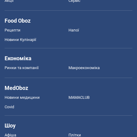
Акції
Сервіс
Food Oboz
Рецепти
Напої
Новини Кулінарії
Економіка
Ринки та компанії
Макроекономіка
MedOboz
Новини медицини
MAMACLUB
Covid
Шоу
Афіша
Плітки