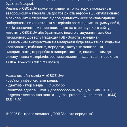
будь-якій формі.
Редакція OBOZ.UA може не поділяти точку зору, викладену в
авторському матеріалі. За достовірність інформації, опублікованої
в рекламних матеріалах, відповідальність несе рекламодавець.
Заборонено використання матеріалів розміщених на цьому сайті,
хоч із зазначенням гіперпосилання на сторінку цього сайту,
логотипу OBOZ.UA або будь-якого іншого згадування, але без
письмового дозволу Редакції/ТОВ «Золота середина»
Незаконним використанням матеріалів буде вважатися: будь-яке
копiювання, публiкацiя, передрук, наступне поширення,
використання, переробка з використанням, включенням до
складу інших матеріалів, розповсюдження, адаптація, переклад
та інші подібні зміни матеріалу.
Назва онлайн медіа — «OBOZ.UA»
- суб'єкт у сфері онлайн медіа;
- ідентифікатор медіа — R40-06156;
- поштова адреса — вул. Деревообробна, буд. 7, м. Київ, 01013;
- адреса електронної пошти —
[email protected]
; - телефон — (044)
585 46 20
© 2026 Всі права захищені, ТОВ "Золота середина".