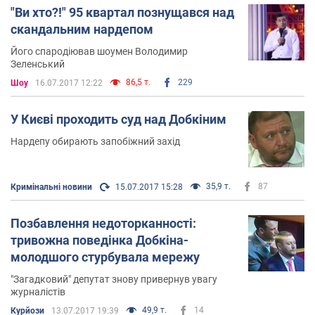
"Ви хто?!" 95 квартал познущався над
скандальним нардепом
Його спародіював шоумен Володимир
Зеленський
86,5 т.
229
Шоу
16.07.2017 12:22
У Києві проходить суд над Добкіним
Нардепу обирають запобіжний захід
35,9 т.
87
Кримінальні новини
15.07.2017 15:28
Позбавлення недоторканності:
тривожна поведінка Добкіна-
молодшого стурбувала мережу
"Загадковий" депутат знову привернув увагу
журналістів
49,9 т.
14
Курйози
13.07.2017 19:39