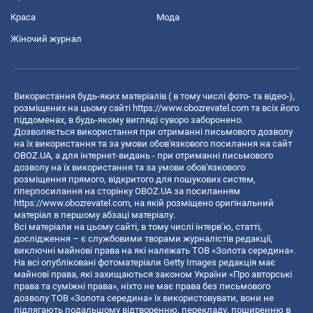
Краса
Мода
Жіночий журнал
Використання будь-яких матеріалів ( в тому числі фото- та відео-),
розміщених на цьому сайті
https://www.obozrevatel.com
та всіх його
піддоменах, в будь-якому вигляді суворо заборонено.
Дозволяється використання при отриманні письмового дозволу
на їх використання та за умови обов'язкового посилання на сайт
OBOZ.UA, а для інтернет-видань - при отриманні письмового
дозволу на їх використання та за умови обов'язкового
розміщення прямого, відкритого для пошукових систем,
гіперпосилання на сторінку OBOZ.UA за посиланням
https://www.obozrevatel.com
, на якій розміщено оригінальний
матеріал в першому абзаці матеріалу.
Всі матеріали на цьому сайті, в тому числі інтерв’ю, статті,
дослідження – є службовими творами журналістів редакції,
виключні майнові права на які належать ТОВ «Золота середина».
На всі опубліковані фотоматеріали Getty Images редакція має
майнові права, які захищаються законом України «Про авторські
права та суміжні права», ніхто не має права без письмового
дозволу ТОВ «Золота середина» їх використовувати, вони не
підлягають подальшому відтворенню, перекладу, поширенню в