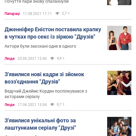
Почуття пари знову спалахнули
2,7 т.
Папараці
11.08.2021 11:11
Дженніфер Еністон поставила крапку
в чутках про секс із зіркою "Друзів"
Актори були закохані одне в одного
4,4 т.
Люди
25.06.2021 13:40
З'явилися нові кадри зі зйомок
возз'єднання "Друзів"
Ведучий Джеймс Корден поспілкувався з
акторами серіалу
8,7 т.
Люди
17.06.2021 13:04
З'явилися унікальні фото за
лаштунками серіалу "Друзі"