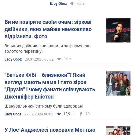
життя", відреагували на трагедію
Шоу Oboz
4,0 т.
Ви не повірите своїм очам: зіркові
двійники, яких майже неможливо
відрізнити. Фото
Зоряних двійників визначили за формулою
золотого перетину.
3,9 т.
Lady Oboz
28.01.2025 06:02
"Батьки Фібі – близнюки"? Який
вигляд мають мама і тато зірок
"Друзів" і чому фанати співчувають
Дженніфер Еністон
Шанувальники ситкому були здивовані
12,9 т.
19
Шоу Oboz
27.02.2024 06:02
У Лос-Анджелесі поховали Меттью