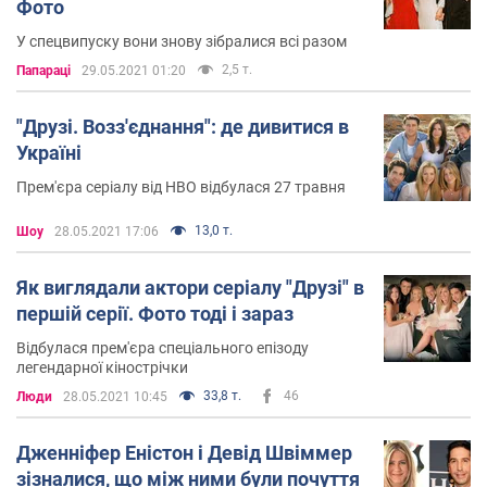
Фото
У спецвипуску вони знову зібралися всі разом
2,5 т.
Папараці
29.05.2021 01:20
"Друзі. Возз'єднання": де дивитися в
Україні
Прем'єра серіалу від HBO відбулася 27 травня
13,0 т.
Шоу
28.05.2021 17:06
Як виглядали актори серіалу "Друзі" в
першій серії. Фото тоді і зараз
Відбулася прем'єра спеціального епізоду
легендарної кінострічки
33,8 т.
46
Люди
28.05.2021 10:45
Дженніфер Еністон і Девід Швіммер
зізналися, що між ними були почуття