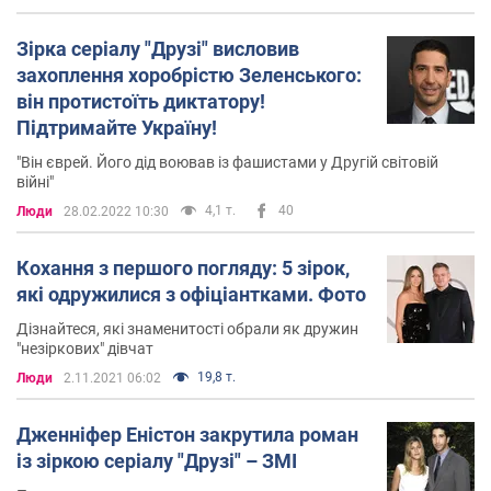
Зірка серіалу "Друзі" висловив
захоплення хоробрістю Зеленського:
він протистоїть диктатору!
Підтримайте Україну!
"Він єврей. Його дід воював із фашистами у Другій світовій
війні"
4,1 т.
40
Люди
28.02.2022 10:30
Кохання з першого погляду: 5 зірок,
які одружилися з офіціантками. Фото
Дізнайтеся, які знаменитості обрали як дружин
"незіркових" дівчат
19,8 т.
Люди
2.11.2021 06:02
Дженніфер Еністон закрутила роман
із зіркою серіалу "Друзі" – ЗМІ