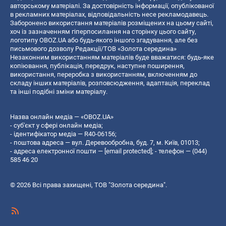
авторському матеріалі. За достовірність інформації, опублікованої
в рекламних матеріалах, відповідальність несе рекламодавець.
Заборонено використання матеріалів розміщених на цьому сайті,
хоч із зазначенням гіперпосилання на сторінку цього сайту,
логотипу OBOZ.UA або будь-якого іншого згадування, але без
письмового дозволу Редакції/ТОВ «Золота середина»
Незаконним використанням матеріалів буде вважатися: будь-яке
копiювання, публiкацiя, передрук, наступне поширення,
використання, переробка з використанням, включенням до
складу інших матеріалів, розповсюдження, адаптація, переклад
та інші подібні зміни матеріалу.
Назва онлайн медіа — «OBOZ.UA»
- суб'єкт у сфері онлайн медіа;
- ідентифікатор медіа — R40-06156;
- поштова адреса — вул. Деревообробна, буд. 7, м. Київ, 01013;
- адреса електронної пошти —
[email protected]
; - телефон — (044)
585 46 20
© 2026 Всі права захищені, ТОВ "Золота середина".