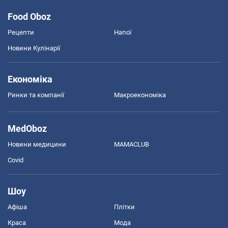
Food Oboz
Рецепти
Напої
Новини Кулінарії
Економіка
Ринки та компанії
Макроекономіка
MedOboz
Новини медицини
MAMACLUB
Covid
Шоу
Афіша
Плітки
Краса
Мода