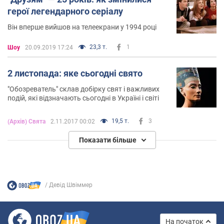
герої легендарного серіалу
Він вперше вийшов на телеекрани у 1994 році
23,3 т.
1
Шоу
20.09.2019 17:24
2 листопада: яке сьогодні свято
"Обозреватель" склав добірку свят і важливих
подій, які відзначають сьогодні в Україні і світі
19,5 т.
3
(Архів) Свята
2.11.2017 00:02
Показати більше
Девід Швіммер
На початок