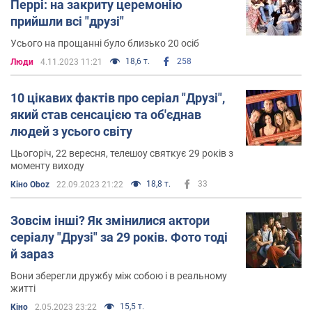
Перрі: на закриту церемонію
прийшли всі "друзі"
Усього на прощанні було близько 20 осіб
18,6 т.
258
Люди
4.11.2023 11:21
10 цікавих фактів про серіал "Друзі",
який став сенсацією та об'єднав
людей з усього світу
Цьогоріч, 22 вересня, телешоу святкує 29 років з
моменту виходу
18,8 т.
33
Кіно Oboz
22.09.2023 21:22
Зовсім інші? Як змінилися актори
серіалу "Друзі" за 29 років. Фото тоді
й зараз
Вони зберегли дружбу між собою і в реальному
житті
15,5 т.
Кіно
2.05.2023 23:22