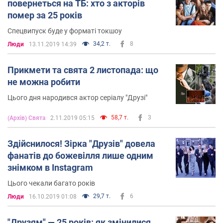
повернеться на ТБ: хто з акторів
помер за 25 років
Спецвипуск буде у форматі токшоу
34,2 т.
8
Люди
13.11.2019 14:39
Прикмети та свята 2 листопада: що
не можна робити
Цього дня народився актор серіалу "Друзі"
58,7 т.
3
(Архів) Свята
2.11.2019 05:15
Здійснилося! Зірка "Друзів" довела
фанатів до божевілля лише одним
знімком в Instagram
Цього чекали багато років
29,7 т.
6
Люди
16.10.2019 01:08
"Друзям" — 25 років: як змінилися