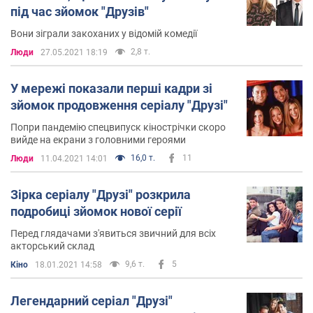
під час зйомок "Друзів"
Вони зіграли закоханих у відомій комедії
2,8 т.
Люди
27.05.2021 18:19
У мережі показали перші кадри зі
зйомок продовження серіалу "Друзі"
Попри пандемію спецвипуск кінострічки скоро
вийде на екрани з головними героями
16,0 т.
11
Люди
11.04.2021 14:01
Зірка серіалу "Друзі" розкрила
подробиці зйомок нової серії
Перед глядачами з'явиться звичний для всіх
акторський склад
9,6 т.
5
Кіно
18.01.2021 14:58
Легендарний серіал "Друзі"