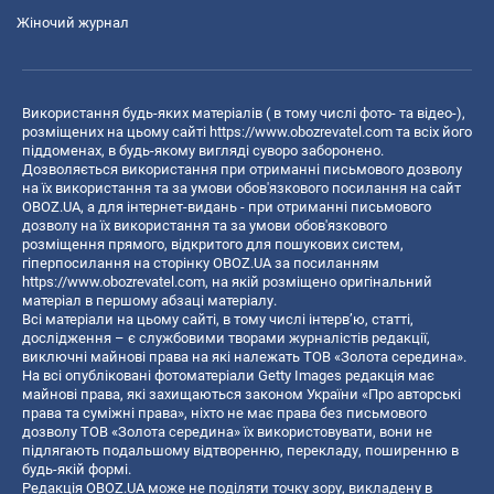
Жіночий журнал
Використання будь-яких матеріалів ( в тому числі фото- та відео-),
розміщених на цьому сайті
https://www.obozrevatel.com
та всіх його
піддоменах, в будь-якому вигляді суворо заборонено.
Дозволяється використання при отриманні письмового дозволу
на їх використання та за умови обов'язкового посилання на сайт
OBOZ.UA, а для інтернет-видань - при отриманні письмового
дозволу на їх використання та за умови обов'язкового
розміщення прямого, відкритого для пошукових систем,
гіперпосилання на сторінку OBOZ.UA за посиланням
https://www.obozrevatel.com
, на якій розміщено оригінальний
матеріал в першому абзаці матеріалу.
Всі матеріали на цьому сайті, в тому числі інтерв’ю, статті,
дослідження – є службовими творами журналістів редакції,
виключні майнові права на які належать ТОВ «Золота середина».
На всі опубліковані фотоматеріали Getty Images редакція має
майнові права, які захищаються законом України «Про авторські
права та суміжні права», ніхто не має права без письмового
дозволу ТОВ «Золота середина» їх використовувати, вони не
підлягають подальшому відтворенню, перекладу, поширенню в
будь-якій формі.
Редакція OBOZ.UA може не поділяти точку зору, викладену в