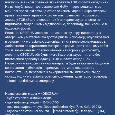
виключні майнові права на які належать ТОВ «Золота середина».
На всі опубліковані фотоматеріали Getty Images редакція має
майнові права, які захищаються законом України «Про авторські
права та суміжні права», ніхто не має права без письмового
дозволу ТОВ «Золота середина» їх використовувати, вони не
підлягають подальшому відтворенню, перекладу, поширенню в
будь-якій формі.
Редакція OBOZ.UA може не поділяти точку зору, викладену в
авторському матеріалі. За достовірність інформації, опублікованої
в рекламних матеріалах, відповідальність несе рекламодавець.
Заборонено використання матеріалів розміщених на цьому сайті,
хоч із зазначенням гіперпосилання на сторінку цього сайту,
логотипу OBOZ.UA або будь-якого іншого згадування, але без
письмового дозволу Редакції/ТОВ «Золота середина»
Незаконним використанням матеріалів буде вважатися: будь-яке
копiювання, публiкацiя, передрук, наступне поширення,
використання, переробка з використанням, включенням до
складу інших матеріалів, розповсюдження, адаптація, переклад
та інші подібні зміни матеріалу.
Назва онлайн медіа — «OBOZ.UA»
- суб'єкт у сфері онлайн медіа;
- ідентифікатор медіа — R40-06156;
- поштова адреса — вул. Деревообробна, буд. 7, м. Київ, 01013;
- адреса електронної пошти —
[email protected]
; - телефон — (044)