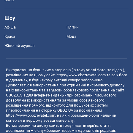
Шоу
Афіша
Плітки
Краса
Мода
Жіночий журнал
Використання будь-яких матеріалів ( в тому числі фото- та відео-),
розміщених на цьому сайті
https://www.obozrevatel.com
та всіх його
піддоменах, в будь-якому вигляді суворо заборонено.
Дозволяється використання при отриманні письмового дозволу
на їх використання та за умови обов'язкового посилання на сайт
OBOZ.UA, а для інтернет-видань - при отриманні письмового
дозволу на їх використання та за умови обов'язкового
розміщення прямого, відкритого для пошукових систем,
гіперпосилання на сторінку OBOZ.UA за посиланням
https://www.obozrevatel.com
, на якій розміщено оригінальний
матеріал в першому абзаці матеріалу.
Всі матеріали на цьому сайті, в тому числі інтерв’ю, статті,
дослідження – є службовими творами журналістів редакції,