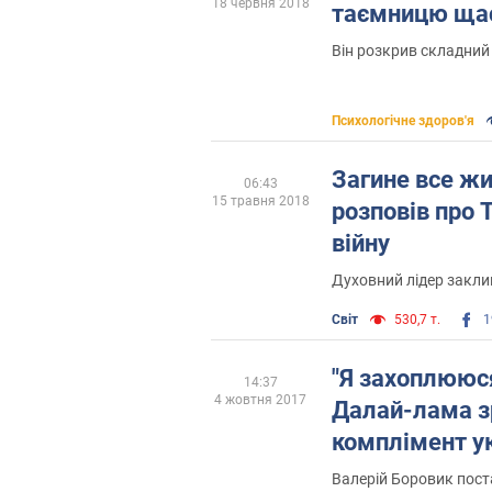
18 червня 2018
таємницю ща
Він розкрив складний
Психологічне здоров'я
Загине все ж
06:43
15 травня 2018
розповів про 
війну
Духовний лідер закли
Світ
530,7 т.
1
"Я захоплююся
14:37
4 жовтня 2017
Далай-лама з
комплімент у
Валерій Боровик пост