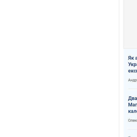
Як 
Укр
екс
наф
Андр
Два
Маг
кал
Олек