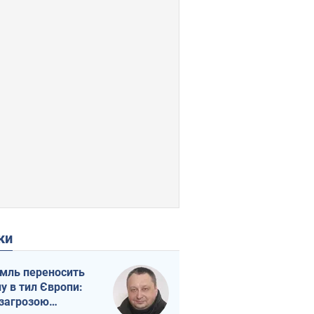
ки
мль переносить
ну в тил Європи:
 загрозою