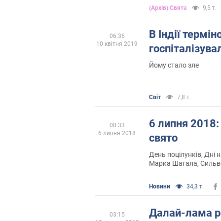
(Архів) Свята
9,5 т.
В Індії термін
06:36
10 квітня 2019
госпіталізув
Йому стало зле
Світ
7,8 т.
6 липня 2018:
00:33
6 липня 2018
свято
День поцілунків, Дні
Марка Шагала, Сильв
Буша, річниця відкрит
знайомства Пола Мак
Новини
34,3 т.
Ленноном і виходу в 
Гамп"
Далай-лама р
03:15