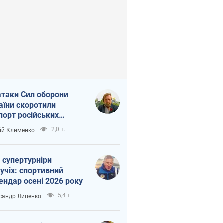
атаки Сил оборони
аїни скоротили
порт російських
топродуктів
2,0 т.
ій Клименко
 супертурніри
учіх: спортивний
ендар осені 2026 року
5,4 т.
сандр Липенко