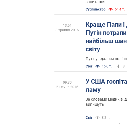
запитання
Суспільство
61,4 т.
Краще Папи і
13:51
8 травня 2016
Путін потрапи
найбільш шан
світу
Путіну вдалося поліп
Світ
16,6 т.
8
У США госпіт
09:30
21 січня 2016
ламу
За словами медиків, д
випишуть
Світ
8,2 т.