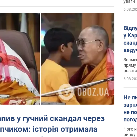
уваги
6.08.20
Відп
у Ка
скан
веду
захе
Знаме
пряму 
розста
6.08.20
Не л
зарп
не п
пив у гучний скандал через
пого
вакан
опчиком: історія отримала
Чого н
ринку 