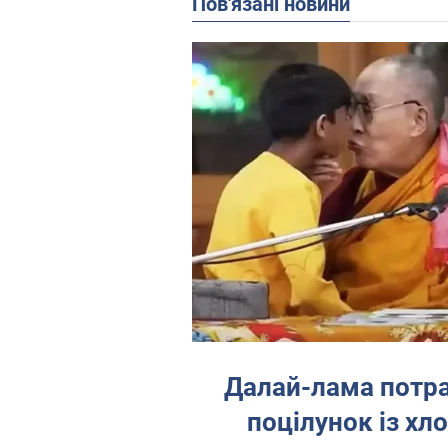
Пов'язані новини
Далай-лама потра
поцілунок із хл