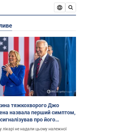
ливе
ина тяжкохворого Джо
ена назвала перший симптом,
 сигналізував про його
есивний" рак
 лікарі не надали цьому належної