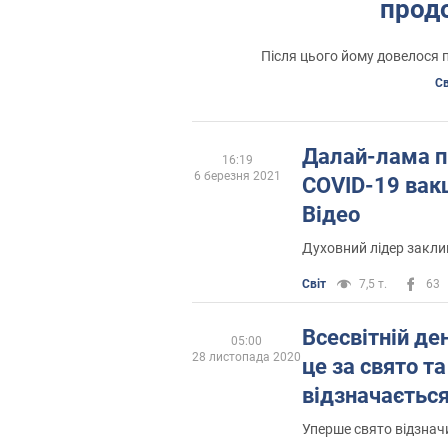
прод
Після цього йому довелося 
Св
Далай-лама п
16:19
6 березня 2021
COVID-19 вакц
Відео
Духовний лідер закли
Світ
7,5 т.
63
Всесвітній де
05:00
28 листопада 2020
це за свято та
відзначаєтьс
Уперше свято відзначи