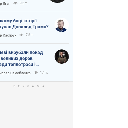
тична логістика
9,5 т.
ор Ягун
якому боці історії
тупає Дональд Трамп?
7,8 т.
ор Каспрук
иєві вирубали понад
 великих дерев
ади теплотраси і
переч Генплану
1,4 т.
ислав Самойленко