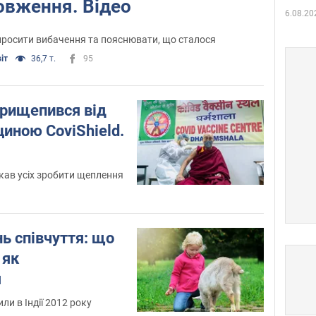
овження. Відео
6.08.20
просити вибачення та пояснювати, що сталося
іт
36,7 т.
95
рищепився від
иною CoviShield.
кав усіх зробити щеплення
нь співчуття: що
 як
я
ли в Індії 2012 року