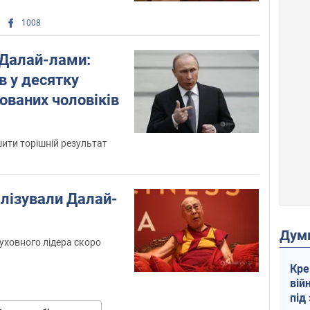
1008
 Далай-лами:
в у десятку
ованих чоловіків
шити торішній результат
алізували Далай-
Дум
уховного лідера скоро
Кре
вій
під