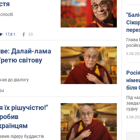
стя
"Бал
 спосіб
Сіко
пере
17,8 т.
23
Укра
Глава 
російс
иве: Далай-лама
6.08.20
Третю світову
Росі
німе
кав до діалогу
біля
94
Під ча
завдал
 їх рішучістю!"
судну
робив
6.08.20
країнцям
авив лідеру буддистів