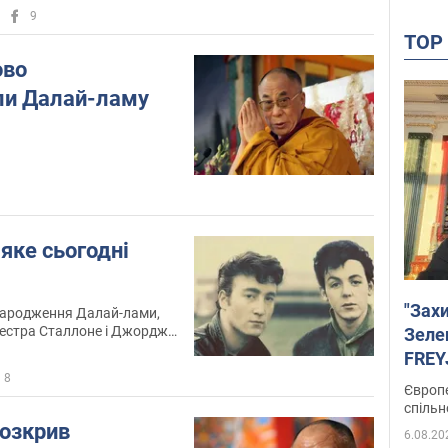
9
TO
ово
али Далай-ламу
 яке сьогодні
"Зах
 народження Далай-лами,
естра Сталлоне і Джорджа
Зеле
тя ВДНГ в Києві,
FREYJ
картні з Джоном
8
підтр
прокат драми "Форрест
Європе
спільн
озкрив
6.08.20