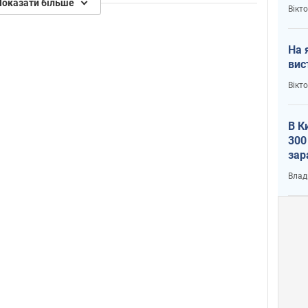
кри
Показати більше
Вікт
На 
вис
Вікт
В К
300
зар
всу
Влад