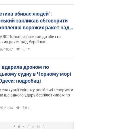
істика вбиває людей":
рський закликав обговорити
хоплення ворожих ракет над
їною
МЗС Польщі закликав до збиття
ьких ракет над Україною
8,1 т.
26 19:47
я вдарила дроном по
цькому судну в Чорному морі
 Одеси: подробиці
с евакуації екіпажу російські терористи
и ще одного удару безпілотником по
2,6 т.
26 21:34