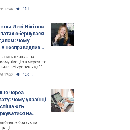
15,1 т.
26 12:46
устка Лесі Нікітюк
рпатах обернулася
далом: чому
чу несправедливо
йтили
нитість вийшла на
комунікацію в мережі та
вила всі крапки над "і"
12,0 т.
26 17:32
ише через
лату: чому українці
оспішають
джуватися на
сії
айбільше бракує на
праці