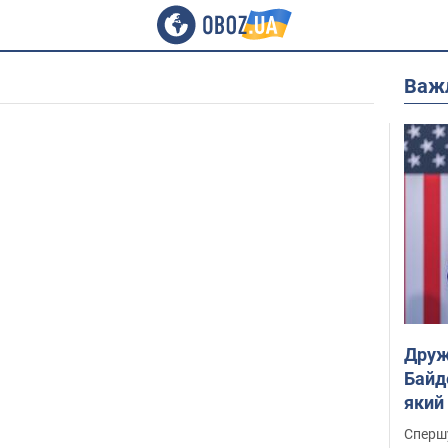
Важ
Друж
Байд
який
"агр
Спершу