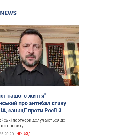
P NEWS
ист нашого життя":
нський про антибалістику
A, санкції проти Росії й
имку аграріїв. Відео
йські партнери долучаються до
ого проєкту
53,1 т.
26 20:20