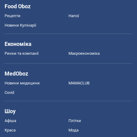
Food Oboz
Рецепти
Напої
Новини Кулінарії
Економіка
Ринки та компанії
Макроекономіка
MedOboz
Новини медицини
MAMACLUB
Covid
Шоу
Афіша
Плітки
Краса
Мода