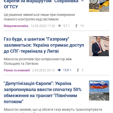
Європи за маршрутом "Сохранівка" –
ОГТСУ
Це рішення зміниться лише при поверненні
повного контролю над системою
5,7 т.
14
Mакроекономіка
12.05.2022 17:33
Газ буде, а шантаж "Газпрому"
захлинеться: Україна отримає доступ
до СПГ-термінала у Литві
Макогон розповів про інтерконектор між
Польщею та Литвою
13,9 т.
2
Ринки та компанії
2.05.2022 20:13
"Депутінізація Європи": Україна
запропонувала ввести спочатку 50%
обмеження на транзит "Північним
потоком"
Макогон заявив, що ці обсяги газу можуть транспортувати