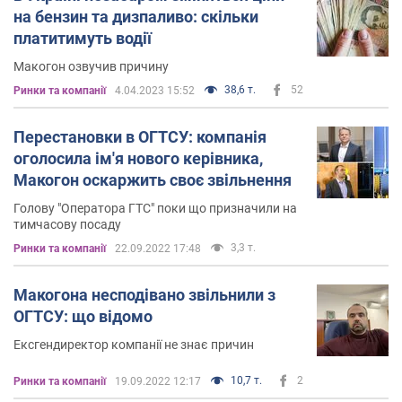
на бензин та дизпаливо: скільки
платитимуть водії
Макогон озвучив причину
38,6 т.
52
Ринки та компанії
4.04.2023 15:52
Перестановки в ОГТСУ: компанія
оголосила ім'я нового керівника,
Макогон оскаржить своє звільнення
Голову "Оператора ГТС" поки що призначили на
тимчасову посаду
3,3 т.
Ринки та компанії
22.09.2022 17:48
Макогона несподівано звільнили з
ОГТСУ: що відомо
Ексгендиректор компанії не знає причин
10,7 т.
2
Ринки та компанії
19.09.2022 12:17