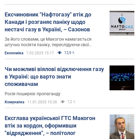
твердження
Ексчиновник "Нафтогазу" втік до
Канади і розганяє паніку щодо
нестачі газу в Україні, – Сазонов
За його словами, це Макогон намагається
штучно посіяти паніку, переслідуючи свої
інтереси
12,9 т.
Економіка
7.02.2025 15:17
Чи можливі віялові відключення газу
в Україні: що варто знати
споживачам
Росія поширює пропаганду
7,2 т.
Комуналка
11.01.2025 10:26
Ексглава української ГТС Макогон
втік за кордон, оформивши
"відрядження", – політолог