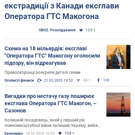
екстрадиції з Канади ексглави
Оператора ГТС Макогона
OBOZ. Розслідування
13,9 т.
Схема на 18 мільярдів: ексглаві
"Оператора ГТС" Макогону оголосили
підозру, він відреагував
Правоохоронці розкрили деталі схеми
4,8 т.
108
Особисті фінанси
21.02.2025 19:52
Вигадки про нестачу газу поширює
ексглава Оператора ГТС Макогон, –
Сазонов
Колишній посадовець, який у перший рік
повномасштабної війни залишив Україну, виїхав
до Канади і звідти поширює неправдиві
10,8 т.
Економіка
18.02.2025 16:55