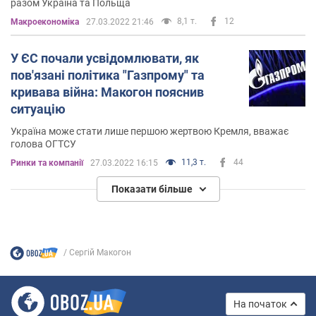
разом Україна та Польща
8,1 т.
12
Mакроекономіка
27.03.2022 21:46
У ЄС почали усвідомлювати, як
пов'язані політика "Газпрому" та
кривава війна: Макогон пояснив
ситуацію
Україна може стати лише першою жертвою Кремля, вважає
голова ОГТСУ
11,3 т.
44
Ринки та компанії
27.03.2022 16:15
Показати більше
Cергій Макогон
На початок