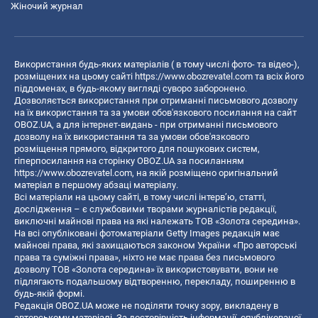
Жіночий журнал
Використання будь-яких матеріалів ( в тому числі фото- та відео-),
розміщених на цьому сайті
https://www.obozrevatel.com
та всіх його
піддоменах, в будь-якому вигляді суворо заборонено.
Дозволяється використання при отриманні письмового дозволу
на їх використання та за умови обов'язкового посилання на сайт
OBOZ.UA, а для інтернет-видань - при отриманні письмового
дозволу на їх використання та за умови обов'язкового
розміщення прямого, відкритого для пошукових систем,
гіперпосилання на сторінку OBOZ.UA за посиланням
https://www.obozrevatel.com
, на якій розміщено оригінальний
матеріал в першому абзаці матеріалу.
Всі матеріали на цьому сайті, в тому числі інтерв’ю, статті,
дослідження – є службовими творами журналістів редакції,
виключні майнові права на які належать ТОВ «Золота середина».
На всі опубліковані фотоматеріали Getty Images редакція має
майнові права, які захищаються законом України «Про авторські
права та суміжні права», ніхто не має права без письмового
дозволу ТОВ «Золота середина» їх використовувати, вони не
підлягають подальшому відтворенню, перекладу, поширенню в
будь-якій формі.
Редакція OBOZ.UA може не поділяти точку зору, викладену в
авторському матеріалі. За достовірність інформації, опублікованої