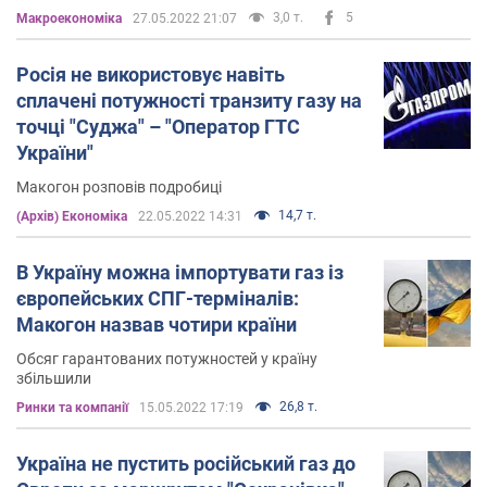
регулятора
3,0 т.
5
Mакроекономіка
27.05.2022 21:07
Росія не використовує навіть
сплачені потужності транзиту газу на
точці "Суджа" – "Оператор ГТС
України"
Макогон розповів подробиці
14,7 т.
(Архів) Економіка
22.05.2022 14:31
В Україну можна імпортувати газ із
європейських СПГ-терміналів:
Макогон назвав чотири країни
Обсяг гарантованих потужностей у країну
збільшили
26,8 т.
Ринки та компанії
15.05.2022 17:19
Україна не пустить російський газ до