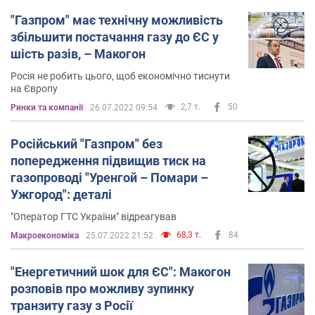
"Газпром" має технічну можливість
збільшити постачання газу до ЄС у
шість разів, – Макогон
Росія не робить цього, щоб економічно тиснути
на Європу
2,7 т.
50
Ринки та компанії
26.07.2022 09:54
Російський "Газпром" без
попередження підвищив тиск на
газопроводі "Уренгой – Помари –
Ужгород": деталі
"Оператор ГТС України" відреагував
68,3 т.
84
Mакроекономіка
25.07.2022 21:52
"Енергетичний шок для ЄС": Макогон
розповів про можливу зупинку
транзиту газу з Росії