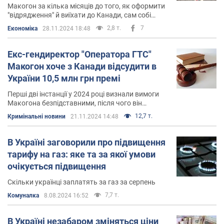
Макогон за кілька місяців до того, як оформити
"відрядження" й виїхати до Канади, сам собі
виписав 125% премії
2,8 т.
7
Економіка
28.11.2024 18:48
Екс-гендиректор "Оператора ГТС"
Макогон хоче з Канади відсудити в
України 10,5 млн грн премі
Перші дві інстанції у 2024 році визнали вимоги
Макогона безпідставними, після чого він
звернувся до Верховного суду
12,7 т.
Кримінальні новини
21.11.2024 14:48
В Україні заговорили про підвищення
тарифу на газ: яке та за якої умови
очікується підвищення
Скільки українці заплатять за газ за серпень
7,7 т.
Комуналка
8.08.2024 16:52
В Україні незабаром зміняться ціни