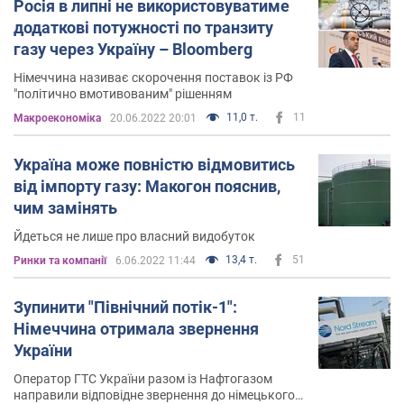
Росія в липні не використовуватиме
додаткові потужності по транзиту
газу через Україну – Bloomberg
Німеччина називає скорочення поставок із РФ
"політично вмотивованим" рішенням
11,0 т.
11
Mакроекономіка
20.06.2022 20:01
Україна може повністю відмовитись
від імпорту газу: Макогон пояснив,
чим замінять
Йдеться не лише про власний видобуток
13,4 т.
51
Ринки та компанії
6.06.2022 11:44
Зупинити "Північний потік-1":
Німеччина отримала звернення
України
Оператор ГТС України разом із Нафтогазом
направили відповідне звернення до німецького