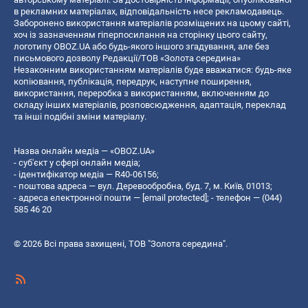
в рекламних матеріалах, відповідальність несе рекламодавець.
Заборонено використання матеріалів розміщених на цьому сайті,
хоч із зазначенням гіперпосилання на сторінку цього сайту,
логотипу OBOZ.UA або будь-якого іншого згадування, але без
письмового дозволу Редакції/ТОВ «Золота середина»
Незаконним використанням матеріалів буде вважатися: будь-яке
копiювання, публiкацiя, передрук, наступне поширення,
використання, переробка з використанням, включенням до
складу інших матеріалів, розповсюдження, адаптація, переклад
та інші подібні зміни матеріалу.
Назва онлайн медіа — «OBOZ.UA»
- суб'єкт у сфері онлайн медіа;
- ідентифікатор медіа — R40-06156;
- поштова адреса — вул. Деревообробна, буд. 7, м. Київ, 01013;
- адреса електронної пошти —
[email protected]
; - телефон — (044)
585 46 20
© 2026 Всі права захищені, ТОВ "Золота середина".