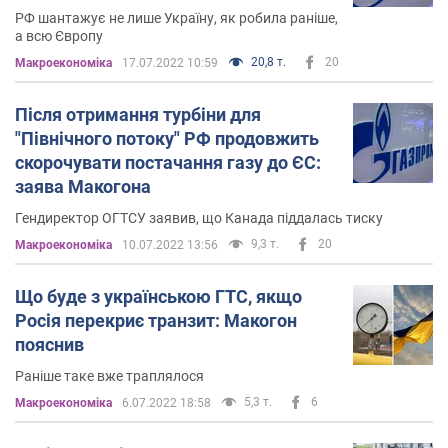
РФ шантажує не лише Україну, як робила раніше,
а всю Європу
20,8 т.
20
Mакроекономіка
17.07.2022 10:59
Після отримання турбіни для
"Північного потоку" РФ продовжить
скорочувати постачання газу до ЄС:
заява Макогона
Гендиректор ОГТСУ заявив, що Канада піддалась тиску
9,3 т.
20
Mакроекономіка
10.07.2022 13:56
Що буде з українською ГТС, якщо
Росія перекриє транзит: Макогон
пояснив
Раніше таке вже траплялося
5,3 т.
6
Mакроекономіка
6.07.2022 18:58