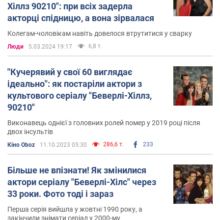
Хіллз 90210": при всіх задерла
акторці спідницю, а вона зірвалася
Колегам-чоловікам навіть довелося втрутитися у сварку
6,8 т.
Люди
5.03.2024 19:17
"Кучерявий у свої 60 виглядає
ідеально": як постаріли актори з
культового серіалу "Беверлі-Хіллз,
90210"
Виконавець однієї з головних ролей помер у 2019 році після
двох інсультів
286,6 т.
233
Кіно Oboz
11.10.2023 05:30
Більше не впізнати! Як змінилися
актори серіалу "Беверлі-Хілс" через
33 роки. Фото тоді і зараз
Перша серія вийшла у жовтні 1990 року, а
закінчили знімати серіал у 2000-му