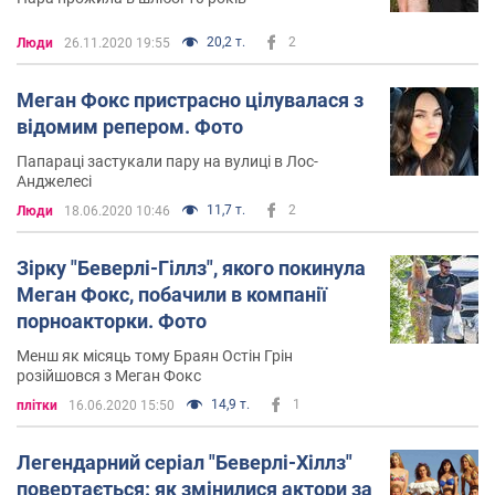
20,2 т.
2
Люди
26.11.2020 19:55
Меган Фокс пристрасно цілувалася з
відомим репером. Фото
Папараці застукали пару на вулиці в Лос-
Анджелесі
11,7 т.
2
Люди
18.06.2020 10:46
Зірку "Беверлі-Гіллз", якого покинула
Меган Фокс, побачили в компанії
порноакторки. Фото
Менш як місяць тому Браян Остін Грін
розійшовся з Меган Фокс
14,9 т.
1
плітки
16.06.2020 15:50
Легендарний серіал "Беверлі-Хіллз"
повертається: як змінилися актори за