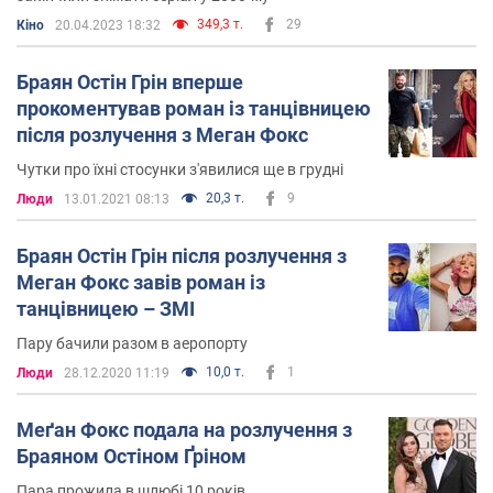
349,3 т.
29
Кіно
20.04.2023 18:32
Браян Остін Грін вперше
прокоментував роман із танцівницею
після розлучення з Меган Фокс
Чутки про їхні стосунки з'явилися ще в грудні
20,3 т.
9
Люди
13.01.2021 08:13
Браян Остін Грін після розлучення з
Меган Фокс завів роман із
танцівницею – ЗМІ
Пару бачили разом в аеропорту
10,0 т.
1
Люди
28.12.2020 11:19
Меґан Фокс подала на розлучення з
Браяном Остіном Ґріном
Пара прожила в шлюбі 10 років