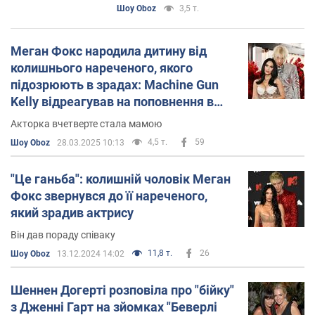
Шоу Oboz
3,5 т.
Меган Фокс народила дитину від
колишнього нареченого, якого
підозрюють в зрадах: Machine Gun
Kelly відреагував на поповнення в
сімʼї
Акторка вчетверте стала мамою
4,5 т.
59
Шоу Oboz
28.03.2025 10:13
"Це ганьба": колишній чоловік Меган
Фокс звернувся до її нареченого,
який зрадив актрису
Він дав пораду співаку
11,8 т.
26
Шоу Oboz
13.12.2024 14:02
Шеннен Догерті розповіла про "бійку"
з Дженні Гарт на зйомках "Беверлі