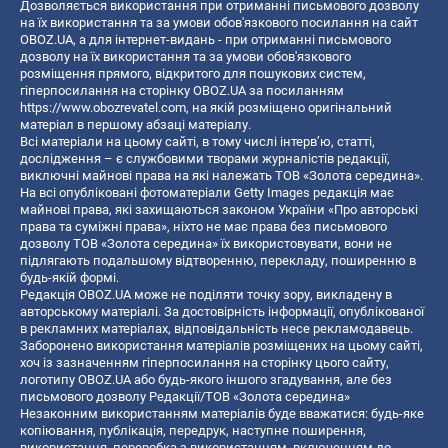
Дозволяється використання при отриманні письмового дозволу
на їх використання та за умови обов'язкового посилання на сайт
OBOZ.UA, а для інтернет-видань - при отриманні письмового
дозволу на їх використання та за умови обов'язкового
розміщення прямого, відкритого для пошукових систем,
гіперпосилання на сторінку OBOZ.UA за посиланням
https://www.obozrevatel.com
, на якій розміщено оригінальний
матеріал в першому абзаці матеріалу.
Всі матеріали на цьому сайті, в тому числі інтерв’ю, статті,
дослідження – є службовими творами журналістів редакції,
виключні майнові права на які належать ТОВ «Золота середина».
На всі опубліковані фотоматеріали Getty Images редакція має
майнові права, які захищаються законом України «Про авторські
права та суміжні права», ніхто не має права без письмового
дозволу ТОВ «Золота середина» їх використовувати, вони не
підлягають подальшому відтворенню, перекладу, поширенню в
будь-якій формі.
Редакція OBOZ.UA може не поділяти точку зору, викладену в
авторському матеріалі. За достовірність інформації, опублікованої
в рекламних матеріалах, відповідальність несе рекламодавець.
Заборонено використання матеріалів розміщених на цьому сайті,
хоч із зазначенням гіперпосилання на сторінку цього сайту,
логотипу OBOZ.UA або будь-якого іншого згадування, але без
письмового дозволу Редакції/ТОВ «Золота середина»
Незаконним використанням матеріалів буде вважатися: будь-яке
копiювання, публiкацiя, передрук, наступне поширення,
використання, переробка з використанням, включенням до