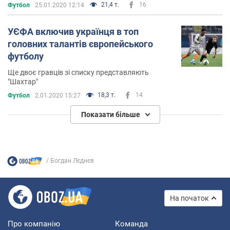
21,4 т.
16
Футбол
25.01.2020 12:14
УЄФА включив українця в топ
головних талантів європейського
футболу
Ще двоє гравців зі списку представляють
"Шахтар"
18,3 т.
14
Футбол
2.01.2020 15:27
Показати більше
Богдан Лєднєв
На початок
Про компанію
Команда