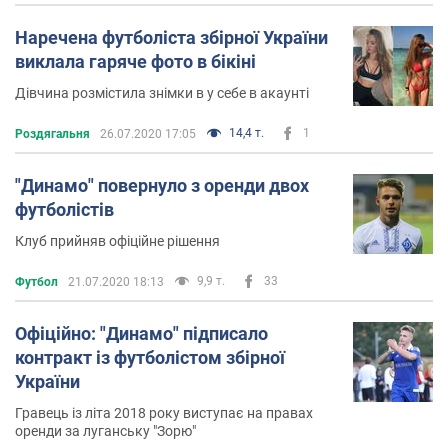
Наречена футболіста збірної України
виклала гаряче фото в бікіні
Дівчина розмістила знімки в у себе в акаунті
14,4 т.
1
Роздягальня
26.07.2020 17:05
"Динамо" повернуло з оренди двох
футболістів
Клуб прийняв офіційне рішення
9,9 т.
33
Футбол
21.07.2020 18:13
Офіційно: "Динамо" підписало
контракт із футболістом збірної
України
Гравець із літа 2018 року виступає на правах
оренди за луганську "Зорю"