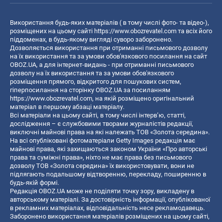
Використання будь-яких матеріалів ( в тому числі фото- та відео-),
розміщених на цьому сайті
https://www.obozrevatel.com
та всіх його
піддоменах, в будь-якому вигляді суворо заборонено.
Дозволяється використання при отриманні письмового дозволу
на їх використання та за умови обов'язкового посилання на сайт
OBOZ.UA, а для інтернет-видань - при отриманні письмового
дозволу на їх використання та за умови обов'язкового
розміщення прямого, відкритого для пошукових систем,
гіперпосилання на сторінку OBOZ.UA за посиланням
https://www.obozrevatel.com
, на якій розміщено оригінальний
матеріал в першому абзаці матеріалу.
Всі матеріали на цьому сайті, в тому числі інтерв’ю, статті,
дослідження – є службовими творами журналістів редакції,
виключні майнові права на які належать ТОВ «Золота середина».
На всі опубліковані фотоматеріали Getty Images редакція має
майнові права, які захищаються законом України «Про авторські
права та суміжні права», ніхто не має права без письмового
дозволу ТОВ «Золота середина» їх використовувати, вони не
підлягають подальшому відтворенню, перекладу, поширенню в
будь-якій формі.
Редакція OBOZ.UA може не поділяти точку зору, викладену в
авторському матеріалі. За достовірність інформації, опублікованої
в рекламних матеріалах, відповідальність несе рекламодавець.
Заборонено використання матеріалів розміщених на цьому сайті,