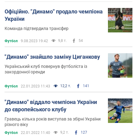
Офіційно. "Динамо" продало чемпіона
України
Команда підтвердила трансфер
9,8 т.
54
Футбол
9.08.2023 19:42
"Динамо" знайшло заміну Циганкову
Український клуб повернув футболіста із
закордонної оренди
12,2 т.
141
Футбол
22.01.2023 11:43
"Динамо" віддало чемпіона України
до європейського клубу
Гравець кілька років виступав за збірні України
різного віку
9,2 т.
127
Футбол
22.01.2022 11:40