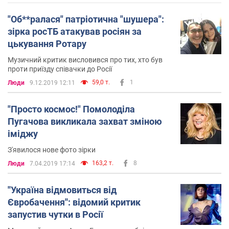
"Об**ралася" патріотична "шушера":
зірка росТБ атакував росіян за
цькування Ротару
Музичний критик висловився про тих, хто був
проти приїзду співачки до Росії
59,0 т.
1
Люди
9.12.2019 12:11
"Просто космос!" Помолоділа
Пугачова викликала захват зміною
іміджу
З'явилося нове фото зірки
163,2 т.
8
Люди
7.04.2019 17:14
''Україна відмовиться від
Євробачення'': відомий критик
запустив чутки в Росії