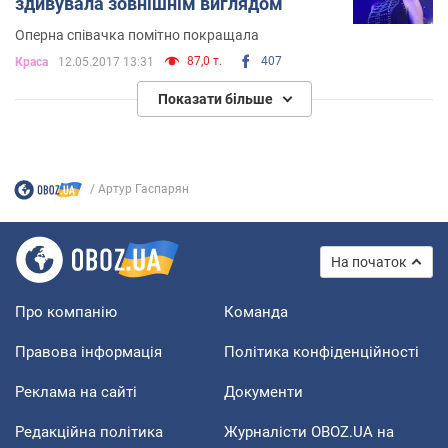
здивувала зовнішнім виглядом
Оперна співачка помітно покращала
87,0 т.
407
Краса
12.05.2017 13:31
Показати більше
Артур Гаспарян
На початок
Про компанію
Команда
Правова інформація
Політика конфіденційності
Реклама на сайті
Документи
Редакційна політика
Журналісти OBOZ.UA на