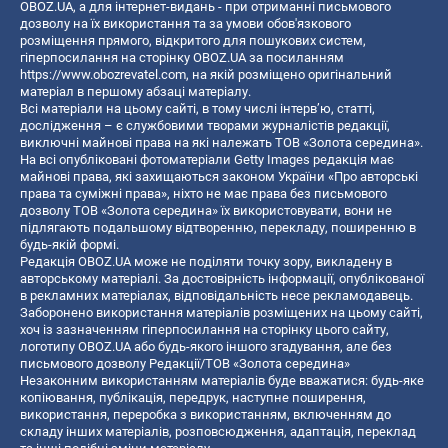
OBOZ.UA, а для інтернет-видань - при отриманні письмового
дозволу на їх використання та за умови обов'язкового
розміщення прямого, відкритого для пошукових систем,
гіперпосилання на сторінку OBOZ.UA за посиланням
https://www.obozrevatel.com
, на якій розміщено оригінальний
матеріал в першому абзаці матеріалу.
Всі матеріали на цьому сайті, в тому числі інтерв’ю, статті,
дослідження – є службовими творами журналістів редакції,
виключні майнові права на які належать ТОВ «Золота середина».
На всі опубліковані фотоматеріали Getty Images редакція має
майнові права, які захищаються законом України «Про авторські
права та суміжні права», ніхто не має права без письмового
дозволу ТОВ «Золота середина» їх використовувати, вони не
підлягають подальшому відтворенню, перекладу, поширенню в
будь-якій формі.
Редакція OBOZ.UA може не поділяти точку зору, викладену в
авторському матеріалі. За достовірність інформації, опублікованої
в рекламних матеріалах, відповідальність несе рекламодавець.
Заборонено використання матеріалів розміщених на цьому сайті,
хоч із зазначенням гіперпосилання на сторінку цього сайту,
логотипу OBOZ.UA або будь-якого іншого згадування, але без
письмового дозволу Редакції/ТОВ «Золота середина»
Незаконним використанням матеріалів буде вважатися: будь-яке
копiювання, публiкацiя, передрук, наступне поширення,
використання, переробка з використанням, включенням до
складу інших матеріалів, розповсюдження, адаптація, переклад