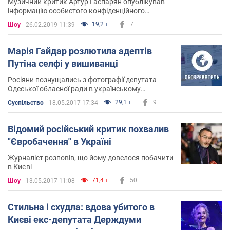
Музичний критик Артур Гаспарян опублікував
інформацію особистого конфіденційного
джерела з Європи
19,2 т.
7
Шоу
26.02.2019 11:39
Марія Гайдар розлютила адептів
Путіна селфі у вишиванці
Росіяни познущались з фотографії депутата
Одеської обласної ради в українському
національному одязі
29,1 т.
9
Суспільство
18.05.2017 17:34
Відомий російський критик похвалив
"Євробачення" в Україні
Журналіст розповів, що йому довелося побачити
в Києві
71,4 т.
50
Шоу
13.05.2017 11:08
Стильна і схудла: вдова убитого в
Києві екс-депутата Держдуми