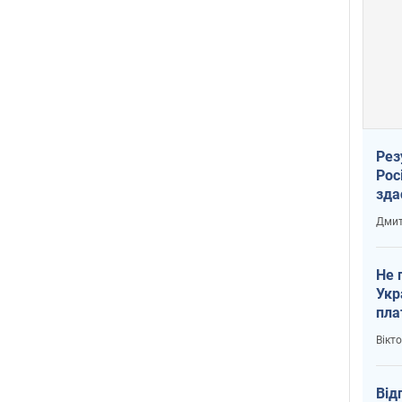
Рез
Рос
зда
Дмит
Не 
Укр
пла
Вікт
Від