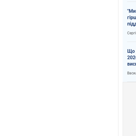
"Ми
гір
під
рак
Серг
Що 
202
вис
про
Васи