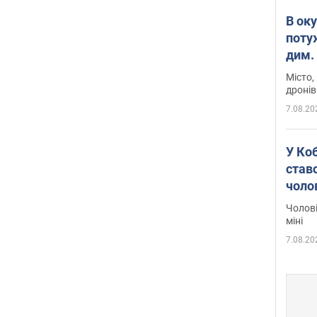
В ок
поту
дим. 
Місто,
дронів
7.08.20
У Ко
ставс
чоло
Чолові
міні
7.08.20