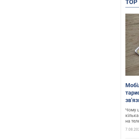
TO
Мобі
тариф
зв'яз
скар
Чому ц
кілька
на тел
7.08.20