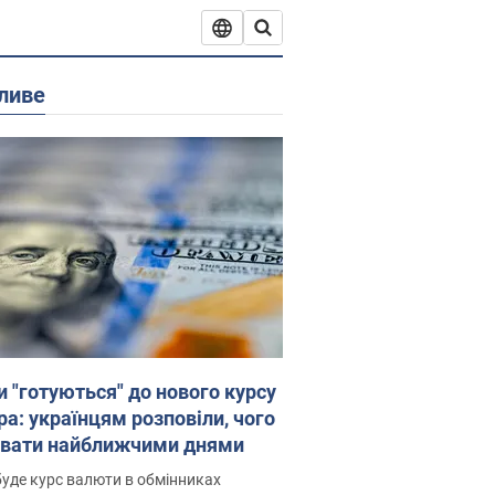
ливе
и "готуються" до нового курсу
ра: українцям розповіли, чого
увати найближчими днями
уде курс валюти в обмінниках