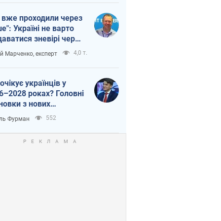
 вже проходили через
ше": Україні не варто
даватися зневірі через
етний терор
4,0 т.
ій Марченко, експерт
очікує українців у
6–2028 роках? Головні
новки з нових
гнозів від НБУ
552
ль Фурман