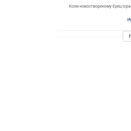
Коли новоствореному Ерец Ісрае
(А