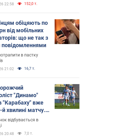
152,0 т.
26 22:58
їнцям обіцяють по
рн від мобільних
торів: що не так з
 повідомленнями
потрапити в пастку
їв
16,7 т.
26 21:02
орожчий
оліст "Динамо"
в "Карабаху" вже
-й хвилині матчу.
о
ок відбувається в
і
7,0 т.
26 20:48