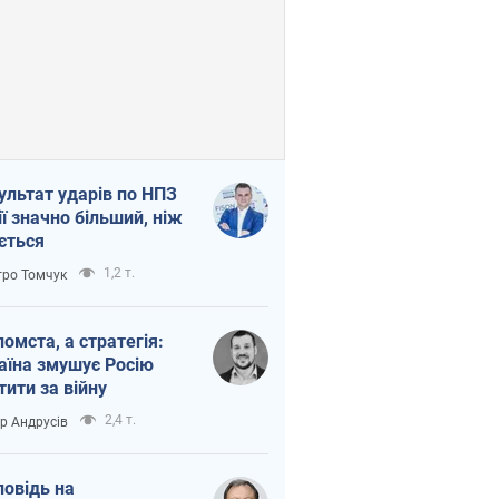
ультат ударів по НПЗ
ії значно більший, ніж
ється
1,2 т.
ро Томчук
помста, а стратегія:
аїна змушує Росію
тити за війну
2,4 т.
ор Андрусів
повідь на