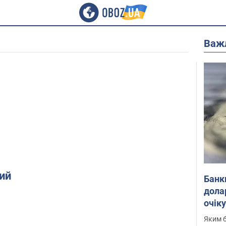
Важ
ий
Банк
дола
очік
Яким б