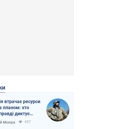
ки
ія втрачає ресурси
а планом: хто
правді диктує
п війни
657
ій Місюра