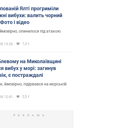
упованій Ялті прогриміли
жні вибухи: валить чорний
Фото і відео
 ймовірно, опинилося під атакою
1,3 т.
26 13:26
блевому на Миколаївщині
я вибух у морі: загинув
вік, є постраждалі
к, ймовірно, підірвався на морській
2,5 т.
26 12:41