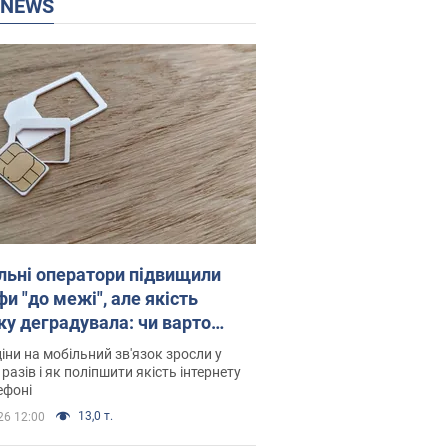
P NEWS
льні оператори підвищили
и "до межі", але якість
ку деградувала: чи варто
житись на ціни
іни на мобільний зв'язок зросли у
 разів і як поліпшити якість інтернету
ефоні
13,0 т.
26 12:00