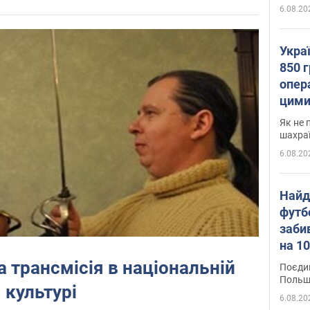
6.08.20
Укра
850 г
опера
цими
Як не 
шахра
6.08.20
Найд
футб
заби
на 10
Віде
 трансмісія в національній
Поєдин
Польщ
культурі
6.08.20