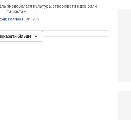
ль знадобилася культура, створювати її довірили
танкістам.
рхів) Політика
975
Показати більше