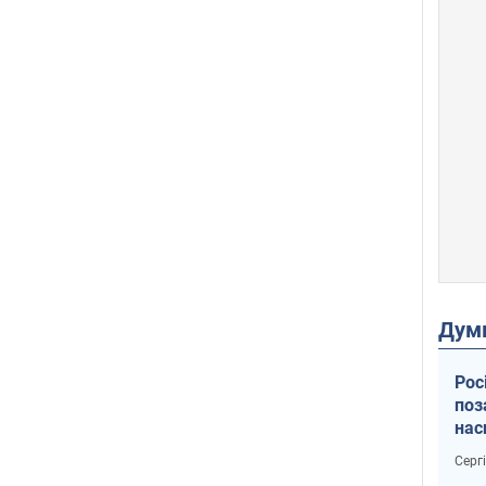
Дум
Рос
поз
нас
тем
Серг