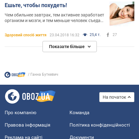
Ешьте, чтобы похудеть!
Чем обильнее завтрак, тем активнее заработает
организм и мозги, и тем меньше человек съедает
в течение дня
25,4 т.
27
Здоровий спосіб життя
23.04.2018 16:32
Показати більше
Ганна Буткевич
На початок
Про компанію
Команда
Правова інформація
Політика конфіденційності
Реклама на сайті
Документи