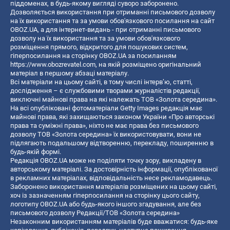
піддоменах, в будь-якому вигляді суворо заборонено.
Дозволяється використання при отриманні письмового дозволу
на їх використання та за умови обов'язкового посилання на сайт
OBOZ.UA, а для інтернет-видань - при отриманні письмового
дозволу на їх використання та за умови обов'язкового
розміщення прямого, відкритого для пошукових систем,
гіперпосилання на сторінку OBOZ.UA за посиланням
https://www.obozrevatel.com
, на якій розміщено оригінальний
матеріал в першому абзаці матеріалу.
Всі матеріали на цьому сайті, в тому числі інтерв’ю, статті,
дослідження – є службовими творами журналістів редакції,
виключні майнові права на які належать ТОВ «Золота середина».
На всі опубліковані фотоматеріали Getty Images редакція має
майнові права, які захищаються законом України «Про авторські
права та суміжні права», ніхто не має права без письмового
дозволу ТОВ «Золота середина» їх використовувати, вони не
підлягають подальшому відтворенню, перекладу, поширенню в
будь-якій формі.
Редакція OBOZ.UA може не поділяти точку зору, викладену в
авторському матеріалі. За достовірність інформації, опублікованої
в рекламних матеріалах, відповідальність несе рекламодавець.
Заборонено використання матеріалів розміщених на цьому сайті,
хоч із зазначенням гіперпосилання на сторінку цього сайту,
логотипу OBOZ.UA або будь-якого іншого згадування, але без
письмового дозволу Редакції/ТОВ «Золота середина»
Незаконним використанням матеріалів буде вважатися: будь-яке