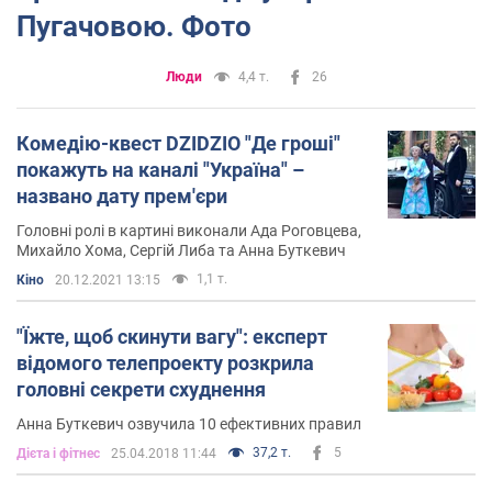
Пугачовою. Фото
Люди
4,4 т.
26
Комедію-квест DZIDZIO "Де гроші"
покажуть на каналі "Україна" –
названо дату прем'єри
Головні ролі в картині виконали Ада Роговцева,
Михайло Хома, Сергій Либа та Анна Буткевич
1,1 т.
Кіно
20.12.2021 13:15
"Їжте, щоб скинути вагу": експерт
відомого телепроекту розкрила
головні секрети схуднення
Анна Буткевич озвучила 10 ефективних правил
37,2 т.
5
Дієта і фітнес
25.04.2018 11:44