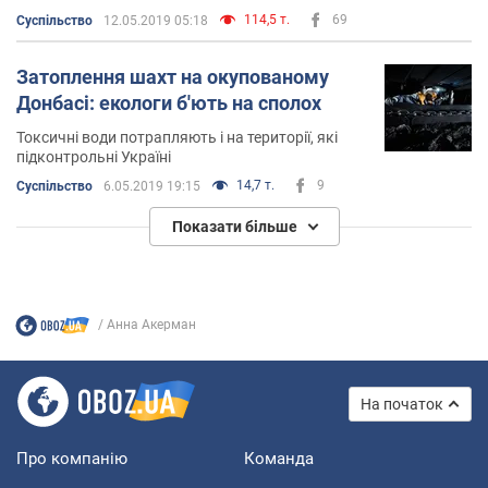
114,5 т.
69
Суспільство
12.05.2019 05:18
Затоплення шахт на окупованому
Донбасі: екологи б'ють на сполох
Токсичні води потрапляють і на території, які
підконтрольні Україні
14,7 т.
9
Суспільство
6.05.2019 19:15
Показати більше
Анна Акерман
На початок
Про компанію
Команда