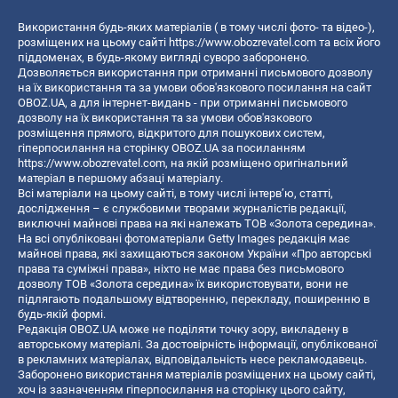
Використання будь-яких матеріалів ( в тому числі фото- та відео-),
розміщених на цьому сайті
https://www.obozrevatel.com
та всіх його
піддоменах, в будь-якому вигляді суворо заборонено.
Дозволяється використання при отриманні письмового дозволу
на їх використання та за умови обов'язкового посилання на сайт
OBOZ.UA, а для інтернет-видань - при отриманні письмового
дозволу на їх використання та за умови обов'язкового
розміщення прямого, відкритого для пошукових систем,
гіперпосилання на сторінку OBOZ.UA за посиланням
https://www.obozrevatel.com
, на якій розміщено оригінальний
матеріал в першому абзаці матеріалу.
Всі матеріали на цьому сайті, в тому числі інтерв’ю, статті,
дослідження – є службовими творами журналістів редакції,
виключні майнові права на які належать ТОВ «Золота середина».
На всі опубліковані фотоматеріали Getty Images редакція має
майнові права, які захищаються законом України «Про авторські
права та суміжні права», ніхто не має права без письмового
дозволу ТОВ «Золота середина» їх використовувати, вони не
підлягають подальшому відтворенню, перекладу, поширенню в
будь-якій формі.
Редакція OBOZ.UA може не поділяти точку зору, викладену в
авторському матеріалі. За достовірність інформації, опублікованої
в рекламних матеріалах, відповідальність несе рекламодавець.
Заборонено використання матеріалів розміщених на цьому сайті,
хоч із зазначенням гіперпосилання на сторінку цього сайту,