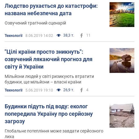
Людство рухається до катастрофи:
названа небезпечна дата
Озвучений трагічний сценарій
38,3 т.
11
Технології
8.06.2019 14:02
"Цілі країни просто зникнуть":
озвучений лякаючий прогноз для
світу й України
Мільйони людей у світі ризикують втратити
будинки, ще мільйони – власні країни
26,9 т.
4
Технології
5.06.2019 19:10
Будинки підуть під воду: еколог
попередила Україну про серйозну
загрозу
Глобальне потепління може завдати серйозного
лиха