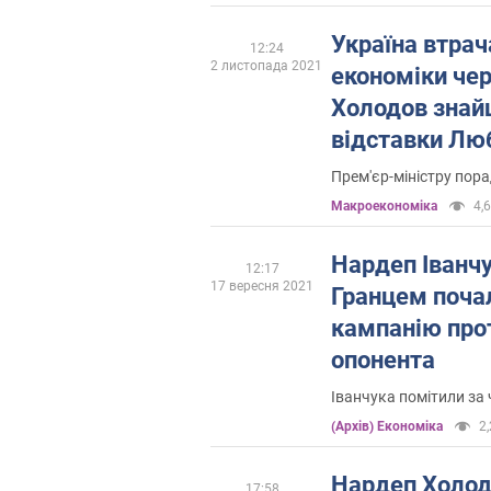
Україна втрач
12:24
2 листопада 2021
економіки чер
Холодов знай
відставки Лю
Прем'єр-міністру пор
Mакроекономіка
4,6
Нардеп Іванчу
12:17
17 вересня 2021
Гранцем почал
кампанію про
опонента
Іванчука помітили за
(Архів) Економіка
2,
Нардеп Холод
17:58