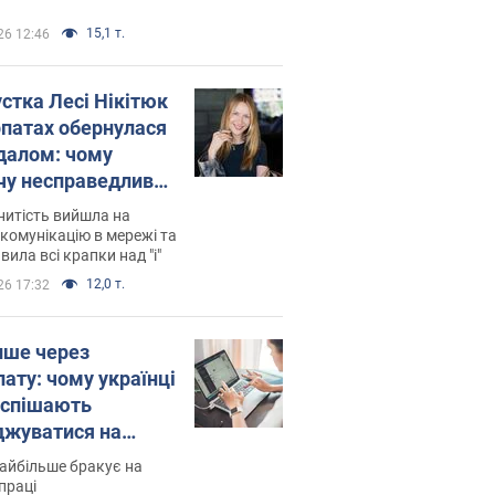
15,1 т.
26 12:46
устка Лесі Нікітюк
рпатах обернулася
далом: чому
чу несправедливо
йтили
нитість вийшла на
комунікацію в мережі та
вила всі крапки над "і"
12,0 т.
26 17:32
ише через
лату: чому українці
оспішають
джуватися на
сії
айбільше бракує на
праці