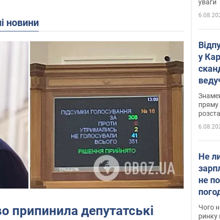
уваги
6.08.20
ні новини
Відп
у Ка
скан
веду
захе
Знаме
пряму 
розста
6.08.20
Не л
зарп
не п
пого
вакан
о припинила депутатські
Чого н
ринку 