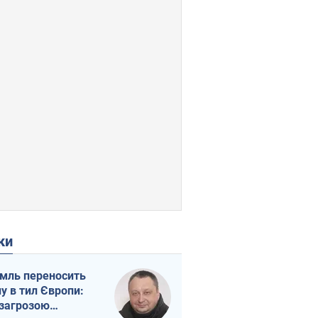
ки
мль переносить
ну в тил Європи:
 загрозою