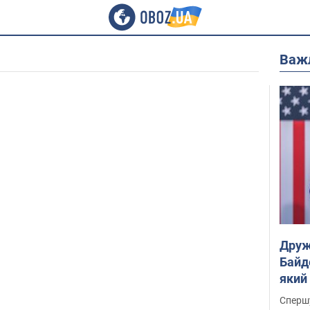
Важ
Друж
Байд
який
"агр
Спершу