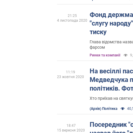
Фонд держма
21:25
4 листопада 2020
"слугу народу
тиску
Глава відомства назва
фарсом
Ринки та компанії
9,
На весіллі па
11:19
23 жовтня 2020
Медведчука п
політиків. Фо
Хто приїхав на святк
(Архів) Політика
40,1
Посередник "
18:47
15 вересня 2020