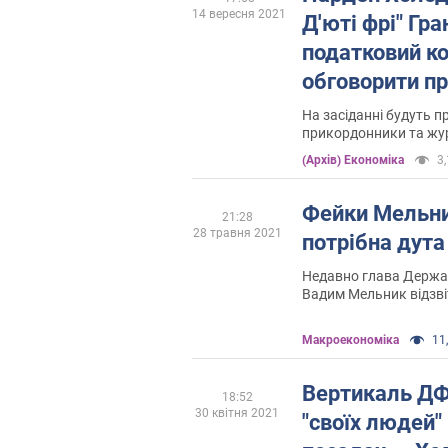
14 вересня 2021
Д'юті фрі" Гра
податковий ко
обговорити п
фіктивного п
На засіданні будуть пр
прикордонники та жу
(Архів) Економіка
3,
Фейки Мельни
21:28
28 травня 2021
потрібна дута
Недавно глава Держав
Вадим Мельник відзві
за чотири місяці 2021
Mакроекономіка
11,
Вертикаль ДФ
18:52
30 квітня 2021
"своїх людей"