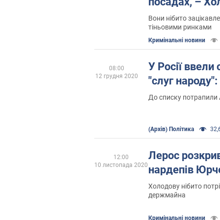
посадах, – Хо
Вони нібито зацікавлен
тіньовими ринками
Кримінальні новини
У Росії ввели 
08:00
12 грудня 2020
"слуг народу":
До списку потрапили 
(Архів) Політика
32,6
Лерос розкрив
12:00
10 листопада 2020
нардепів Юрч
Холодову нібито потрі
держмайна
Кримінальні новини