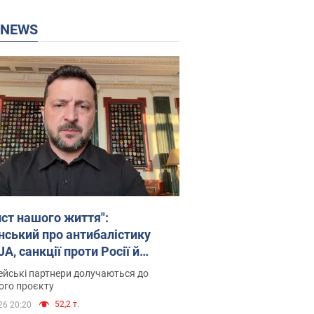
P NEWS
ист нашого життя":
нський про антибалістику
A, санкції проти Росії й
имку аграріїв. Відео
йські партнери долучаються до
ого проєкту
52,2 т.
26 20:20