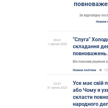
повноважен
За відповідну пос
Новини 
"Слуга" Холод
09:41
1 серпня 2023
складання де
повноважень.
Він пояснив рішення
Новини політики
7,5
Усе має свій п
22:57
31 липня 2023
або Чому я ух
скласти повн
народного де