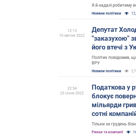
Я й надалі робитиму в
Новини політики
12,
Депутат Холо
12:13
10 квітня 2022
"заказухою" з
його втечі з У
Політик повідомив, що
ВРУ
Новини політики
2,7
Податкова у 
22:54
25 січня 2022
блокує повер
мільярди грив
сотні компані
Тільки за грудень біз
Ринки та компанії
16