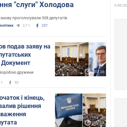
ня "слуги" Холодова
6.08.20
танову проголосували 308 депутатів
політики
2,7 т.
237
ов подав заяву на
путатських
 Документ
 хворобою дружини
 т.
50
очаток і кінець,
валив рішення
оваження
путата