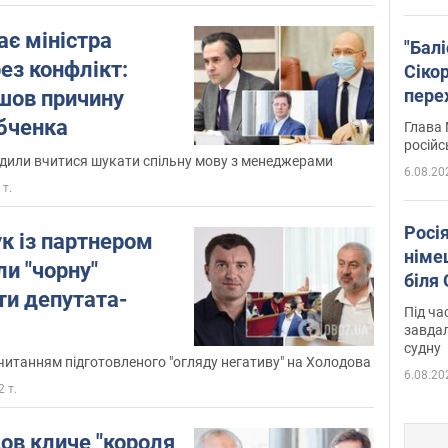
ає міністра
"Бал
ез конфлікт:
Сіко
пере
шов причину
Укра
бченка
Глава 
російс
адили вчитися шукати спільну мову з менеджерами
6.08.20
 т.
Росі
к із партнером
німе
и "чорну"
біля
ти депутата-
Під ча
завдал
судну
 читанням підготовленого "огляду негативу" на Холодова
6.08.20
2 т.
ов кличе "короля