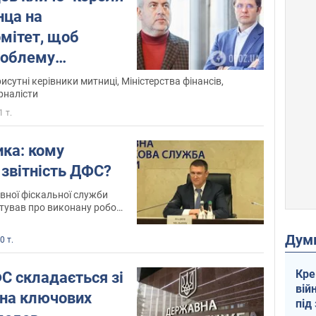
нца на
мітет, щоб
роблему
родажу алкоголю
исутні керівники митниці, Міністерства фінансів,
рналісти
1 т.
ка: кому
 звітність ДФС?
ної фіскальної служби
тував про виконану роботу
 року
Дум
0 т.
Кре
С складається зі
вій
 на ключових
під