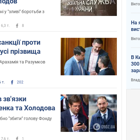
лодов
кри
Вікт
і у "зливі" боротьби з
На 
6,3 т.
8
вис
Вікт
санкції проти
 усі прізвища
В К
Арахамія та Разумков
300
зар
всу
Влад
 т.
202
 зв'язки
енка та Холодова
бно "збити" голову Фонду
7,6 т.
1