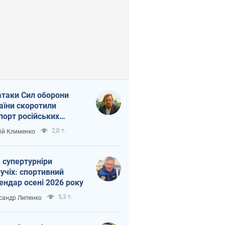
атаки Сил оборони
аїни скоротили
порт російських
топродуктів
2,0 т.
ій Клименко
 супертурніри
учіх: спортивний
ендар осені 2026 року
5,3 т.
сандр Липенко