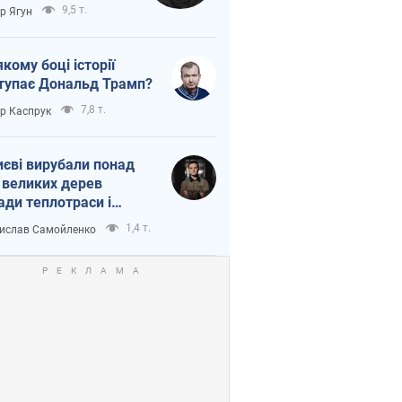
тична логістика
9,5 т.
ор Ягун
якому боці історії
тупає Дональд Трамп?
7,8 т.
ор Каспрук
иєві вирубали понад
 великих дерев
ади теплотраси і
переч Генплану
1,4 т.
ислав Самойленко