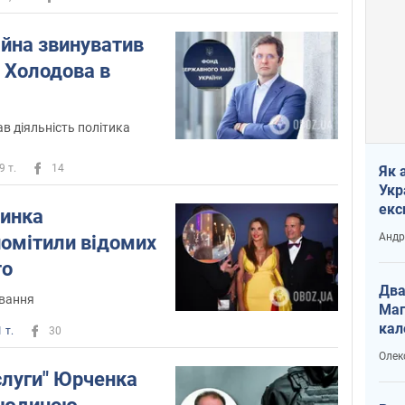
йна звинуватив
" Холодова в
в діяльність політика
9 т.
14
Як 
Укр
екс
синка
наф
Андр
омітили відомих
то
Два
ування
Маг
кал
 т.
30
Олек
слуги" Юрченка