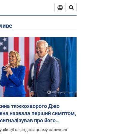
ливе
ина тяжкохворого Джо
ена назвала перший симптом,
 сигналізував про його
есивний" рак
 лікарі не надали цьому належної