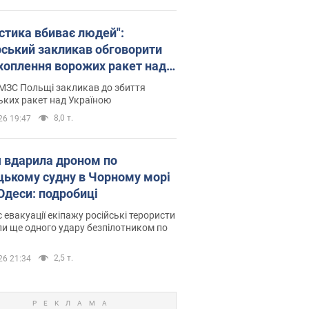
істика вбиває людей":
рський закликав обговорити
хоплення ворожих ракет над
їною
МЗС Польщі закликав до збиття
ьких ракет над Україною
8,0 т.
26 19:47
я вдарила дроном по
цькому судну в Чорному морі
 Одеси: подробиці
с евакуації екіпажу російські терористи
и ще одного удару безпілотником по
2,5 т.
26 21:34