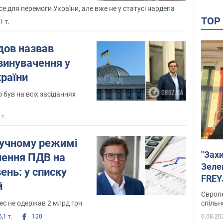
се для перемоги України, але вже не у статусі нардепа
TO
1 т.
дов назвав
винувачення у
країни
 був на всіх засіданнях
 т.
ручному режимі
"Зах
нення ПДВ на
Зеле
ень: у списку
FREYJ
й
підтр
Європе
нес не одержав 2 млрд грн
спільн
,1 т.
120
6.08.20