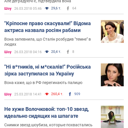
Але деградуючі є, підтвердила вона
29,6 т.
64
Шоу
26.03.2018 05:46
"Кріпосне право скасували!" Відома
актриса назвала росіян рабами
Вона запевнила, що Сталін розбудив "темне" в
людях
20,4 т.
8
Шоу
26.03.2018 04:16
"Ні в*тників, ні м*скалів!" Російська
зірка заступилася за Україну
Вона каже, що в РФ перегинають палицю
260,4 т.
909
Шоу
25.03.2018 14:41
Не хуже Волочковой: топ-10 звезд,
идеально сидящих на шпагате
Снимки звезд шоубиза, которые похвастались