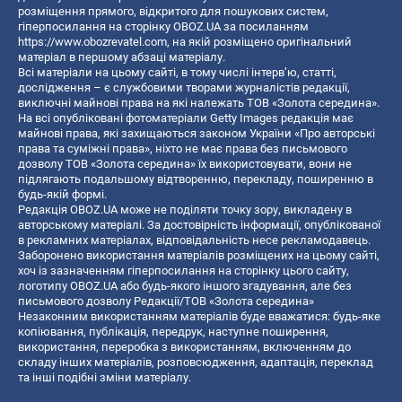
розміщення прямого, відкритого для пошукових систем,
гіперпосилання на сторінку OBOZ.UA за посиланням
https://www.obozrevatel.com
, на якій розміщено оригінальний
матеріал в першому абзаці матеріалу.
Всі матеріали на цьому сайті, в тому числі інтерв’ю, статті,
дослідження – є службовими творами журналістів редакції,
виключні майнові права на які належать ТОВ «Золота середина».
На всі опубліковані фотоматеріали Getty Images редакція має
майнові права, які захищаються законом України «Про авторські
права та суміжні права», ніхто не має права без письмового
дозволу ТОВ «Золота середина» їх використовувати, вони не
підлягають подальшому відтворенню, перекладу, поширенню в
будь-якій формі.
Редакція OBOZ.UA може не поділяти точку зору, викладену в
авторському матеріалі. За достовірність інформації, опублікованої
в рекламних матеріалах, відповідальність несе рекламодавець.
Заборонено використання матеріалів розміщених на цьому сайті,
хоч із зазначенням гіперпосилання на сторінку цього сайту,
логотипу OBOZ.UA або будь-якого іншого згадування, але без
письмового дозволу Редакції/ТОВ «Золота середина»
Незаконним використанням матеріалів буде вважатися: будь-яке
копiювання, публiкацiя, передрук, наступне поширення,
використання, переробка з використанням, включенням до
складу інших матеріалів, розповсюдження, адаптація, переклад
та інші подібні зміни матеріалу.