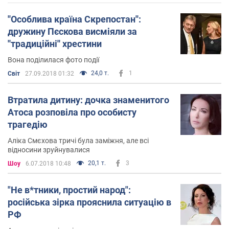
''Особлива країна Скрепостан'':
дружину Пєскова висміяли за
''традиційні'' хрестини
Вона поділилася фото події
24,0 т.
1
Світ
27.09.2018 01:32
Втратила дитину: дочка знаменитого
Атоса розповіла про особисту
трагедію
Аліка Смєхова тричі була заміжня, але всі
відносини зруйнувалися
20,1 т.
3
Шоу
6.07.2018 10:48
"Не в*тники, простий народ":
російська зірка прояснила ситуацію в
РФ