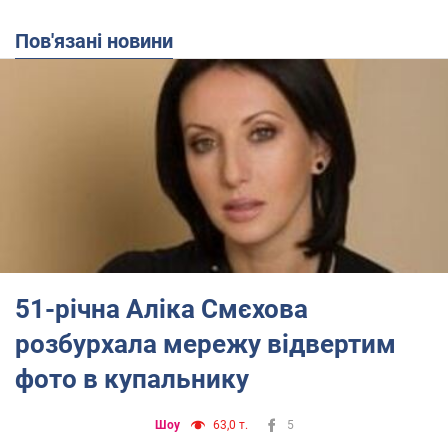
Пов'язані новини
51-річна Аліка Смєхова
розбурхала мережу відвертим
фото в купальнику
Шоу
63,0 т.
5