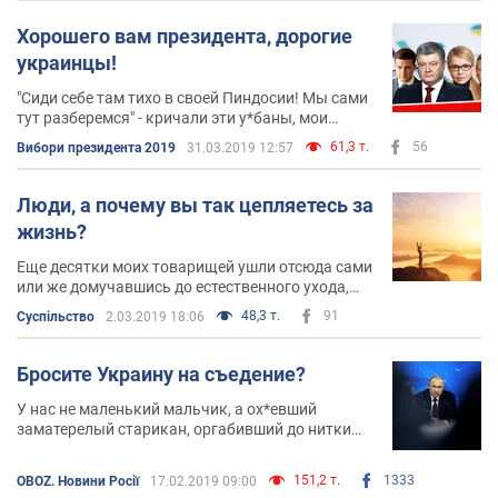
Хорошего вам президента, дорогие
украинцы!
"Сиди себе там тихо в своей Пиндосии! Мы сами
тут разберемся" - кричали эти у*баны, мои
бывшие соотечественники. И разобрались, хули,
61,3 т.
56
Вибори президента 2019
31.03.2019 12:57
молодцы - опять выбрали скотину путина
Люди, а почему вы так цепляетесь за
жизнь?
Еще десятки моих товарищей ушли отсюда сами
или же домучавшись до естественного ухода,
так и не познав сочувственности и
48,3 т.
91
Суспільство
2.03.2019 18:06
сопонимания, так и не ощутив себя частью этой
жизни
Бросите Украину на съедение?
У нас не маленький мальчик, а ох*евший
заматерелый старикан, оргабивший до нитки
свою собственную страну и народ, напавший на
соседские страны и грозящий остальному миру
151,2 т.
1333
OBOZ. Новини Росії
17.02.2019 09:00
войной