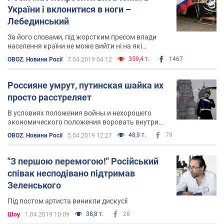
України і вклонитися в ноги –
Лебединський
За його словами, під жорстким пресом влади
населення країни не може вийти ні на які
протести
359,4 т.
1467
OBOZ. Новини Росії
7.04.2019 04:12
Россияне умрут, путинская шайка их
просто расстреляет
В условиях положения войны и нехорошего
экономического положения воровать внутри
своей страны могут только подонки
48,9 т.
79
OBOZ. Новини Росії
5.04.2019 12:27
''З першою перемогою!'' Російський
співак несподівано підтримав
Зеленського
Під постом артиста виникли дискусії
38,8 т.
28
Шоу
1.04.2019 10:09