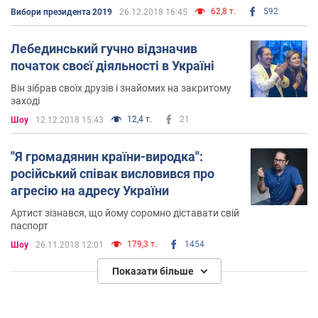
кремля, потому что путь с нынешней Россией за
62,8 т.
592
Вибори президента 2019
26.12.2018 16:45
ручку - это смерть
Лебединський гучно відзначив
початок своєї діяльності в Україні
Він зібрав своїх друзів і знайомих на закритому
заході
12,4 т.
21
Шоу
12.12.2018 15:43
''Я громадянин країни-виродка'':
російський співак висловився про
агресію на адресу України
Артист зізнався, що йому соромно діставати свій
паспорт
179,3 т.
1454
Шоу
26.11.2018 12:01
Показати більше