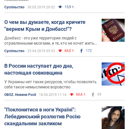
15,9 т.
Суспільство
30.05.2019 20:02
О чем вы думаете, когда кричите
"вернем Крым и Донбасс!"?
Донбасс - это уже территория людей с
отравленными мозгами, и те, кто не хочет жить
при путинском режиме, давно переехали в
66,0 т.
172
Суспільство
25.04.2019 05:53
другие места Украины или в другие страны
В России наступает дно дна,
настоящая совковщина
У Украины нет таких ресурсов, чтобы позволять
себе такое немыслимое воровство
60,6 т.
59
OBOZ. Новини Росії
18.04.2019 11:16
"Поклонитися в ноги Україні":
Лебединський розлютив Росію
скандальним закликом