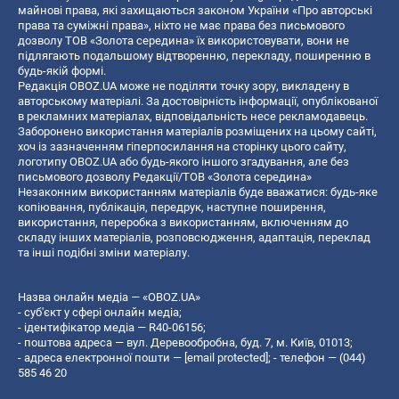
майнові права, які захищаються законом України «Про авторські
права та суміжні права», ніхто не має права без письмового
дозволу ТОВ «Золота середина» їх використовувати, вони не
підлягають подальшому відтворенню, перекладу, поширенню в
будь-якій формі.
Редакція OBOZ.UA може не поділяти точку зору, викладену в
авторському матеріалі. За достовірність інформації, опублікованої
в рекламних матеріалах, відповідальність несе рекламодавець.
Заборонено використання матеріалів розміщених на цьому сайті,
хоч із зазначенням гіперпосилання на сторінку цього сайту,
логотипу OBOZ.UA або будь-якого іншого згадування, але без
письмового дозволу Редакції/ТОВ «Золота середина»
Незаконним використанням матеріалів буде вважатися: будь-яке
копiювання, публiкацiя, передрук, наступне поширення,
використання, переробка з використанням, включенням до
складу інших матеріалів, розповсюдження, адаптація, переклад
та інші подібні зміни матеріалу.
Назва онлайн медіа — «OBOZ.UA»
- суб'єкт у сфері онлайн медіа;
- ідентифікатор медіа — R40-06156;
- поштова адреса — вул. Деревообробна, буд. 7, м. Київ, 01013;
- адреса електронної пошти —
[email protected]
; - телефон — (044)
585 46 20