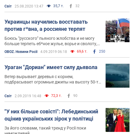
35,7 т.
32
Світ
25.08.2020 13:47
Украинцы научились восставать
против г*вна, а россияне терпят
Боюсь "русского" пьяного жлобства и не могу
больше терпеть еб*ное жулье, ворье и сволоту,
которая на каждом шагу правит современной
69,6 т.
250
OBOZ. Новини Росії
4.09.2019 06:18
Россией
Ураган "Дориан" имеет силу дьявола
Ветер вырывает деревья с корнем,
подбрасывает огромные джипы на высоту 50-ти
метров и швыряет их об землю
72,3 т.
90
Світ
2.09.2019 16:48
"У них більше совісті": Лебединський
оцінив українських зірок у політиці
За його словами, такий тренд у Росії поки
неможливий