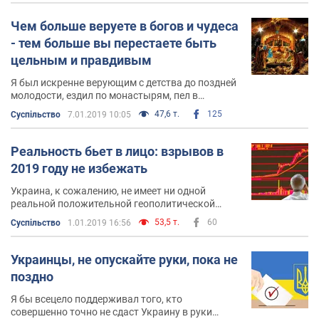
Чем больше веруете в богов и чудеса
- тем больше вы перестаете быть
цельным и правдивым
Я был искренне верующим с детства до поздней
молодости, ездил по монастырям, пел в
церковном хоре, патриархи и митрополиты
47,6 т.
125
Суспільство
7.01.2019 10:05
вещали в соборах Ленинграда, положив святые
писания на мою голову
Реальность бьет в лицо: взрывов в
2019 году не избежать
Украина, к сожалению, не имеет ни одной
реальной положительной геополитической
перспективы, при этом во внутреннем строении
53,5 т.
60
Суспільство
1.01.2019 16:56
оставаясь насквозь феодальной и
коррумпированной
Украинцы, не опускайте руки, пока не
поздно
Я бы всецело поддерживал того, кто
совершенно точно не сдаст Украину в руки