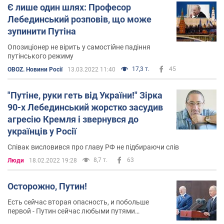
Є лише один шлях: Професор
Лебединський розповів, що може
зупинити Путіна
Опозиціонер не вірить у самостійне падіння
путінського режиму
17,3 т.
45
OBOZ. Новини Росії
13.03.2022 11:40
"Путіне, руки геть від України!" Зірка
90-х Лебединський жорстко засудив
агресію Кремля і звернувся до
українців у Росії
Співак висловився про главу РФ не підбираючи слів
8,7 т.
63
Люди
18.02.2022 19:28
Осторожно, Путин!
Есть сейчас вторая опасность, и побольше
первой - Путин сейчас любыми путями
внедряется и захватывает страну