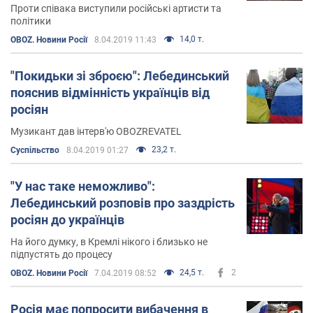
Проти співака виступили російські артисти та
політики
14,0 т.
OBOZ. Новини Росії
8.04.2019 11:43
"Покидьки зі зброєю": Лебединський
пояснив відмінність українців від
росіян
Музикант дав інтерв'ю OBOZREVATEL
23,2 т.
Суспільство
8.04.2019 01:27
"У нас таке неможливо":
Лебединський розповів про заздрість
росіян до українців
На його думку, в Кремлі нікого і близько не
підпустять до процесу
24,5 т.
2
OBOZ. Новини Росії
7.04.2019 08:52
Росія має попросити вибачення в