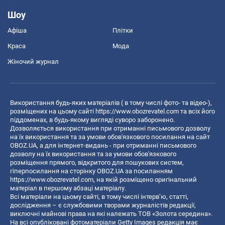
Шоу
Афіша
Плітки
Краса
Мода
Жіночий журнал
Використання будь-яких матеріалів ( в тому числі фото- та відео-),
розміщених на цьому сайті
https://www.obozrevatel.com
та всіх його
піддоменах, в будь-якому вигляді суворо заборонено.
Дозволяється використання при отриманні письмового дозволу
на їх використання та за умови обов'язкового посилання на сайт
OBOZ.UA, а для інтернет-видань - при отриманні письмового
дозволу на їх використання та за умови обов'язкового
розміщення прямого, відкритого для пошукових систем,
гіперпосилання на сторінку OBOZ.UA за посиланням
https://www.obozrevatel.com
, на якій розміщено оригінальний
матеріал в першому абзаці матеріалу.
Всі матеріали на цьому сайті, в тому числі інтерв’ю, статті,
дослідження – є службовими творами журналістів редакції,
виключні майнові права на які належать ТОВ «Золота середина».
На всі опубліковані фотоматеріали Getty Images редакція має