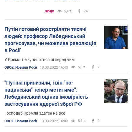
Люди
5,4 т.
24
Путін готовий розстріляти тисячі
людей: професор Лебединський
прогнозував, чи можлива революція
в Росії
У Кремлі не зупиняться ні перед чим
6,3 т.
7
OBOZ. Новини Росії
13.03.2022 16:43
"Путіна принизили, і він "по-
пацанськи" тепер мститиме":
Лебединський оцінив імовірність
застосування ядерної зброї РФ
Господар Кремля здатен на все
8,8 т.
2
OBOZ. Новини Росії
13.03.2022 16:03