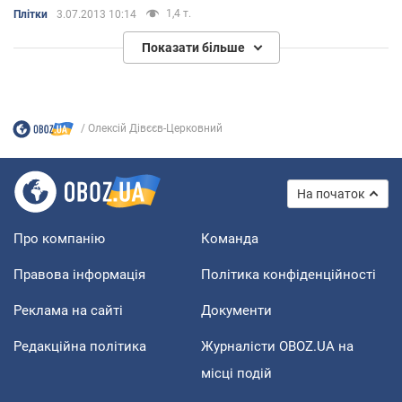
Церковний хрестився в 37 років
1,4 т.
Плітки
3.07.2013 10:14
Показати більше
Олексій Дівєєв-Церковний
На початок
Про компанію
Команда
Правова інформація
Політика конфіденційності
Реклама на сайті
Документи
Редакційна політика
Журналісти OBOZ.UA на
місці подій