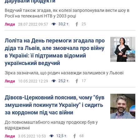
дарували продукти
Він також
неодноразово відзначався тугою за СРСР
,
Ведучий також згадав, як колезі запропонували вести шоу в
стверджуючи, що там усі жили дружньо і не було
Росії на телеканалі НТВ у 2003 році
жодних заборон.
33,2 т.
25
Люди
28.07.2022 09:57
Лоліта на День перемоги згадала про
діда та Львів, але змовчала про війну
в Україні: її підтримав відомий
український ведучий
Зірка зазначила, що родич назавжди залишився у Львові
25,2 т.
17
Люди
10.05.2022 12:29
Дівєєв-Церковний пояснив, чому "був
змушений покинути Україну" і сидить
за кордоном під час війни
До повномаштабного нападу продюсер був у
відрядженні
12,5 т.
68
Люди
3.05.2022 10:53