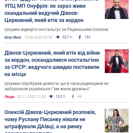
Друга висадка" на телеканалі ICTV.
УПЦ МП Онуфрія: як зараз живе
скандальний ведучий Дівєєв-
2013 року Олексій охрестився у церкві УПЦ (МП). Його
Церковний, який втік за кордон
хресними стали політик Михайло Добкін та російська
акторка Лариса Удовиченко.
Шоумен відверто ностальгує за Радянським Союзом
32,7 т.
183
Шоу Oboz
12.08.2025 03:30
Війна в Україні
Дівєєв-Церковний, який втік від війни
Олексій Дівєєв-Церковний виїхав з України незадовго
за кордон, оскандалився ностальгією
до повномасштабного вторгнення РФ та проживав у
за СРСР: ведучого швидко поставили
Латвії, а згодом переїхав до Німеччини. На
на місце
звинувачення у втечі з України
телеведучий заявив
, що
у нього було відрядження до 25 лютого 2022 року і був
Шоумен спробував довести, що в часи радянщини не
на руках зворотній квиток у Київ, але повертатися "вже
забороняли українське і "ми жили дружньо"
було нікуди".
12,5 т.
44
Люди
22.11.2023 17:23
В подальшому Дівєєв-Церковний жодним чином не
Олексій Дівєєв-Церковний розповів,
згадував у своїх соцмережах про війну в Україні, хоча й
чому Руслану Писанку ніколи не
часом публікував фото з іноземцями, які
штрафували ДАІвці, а на ринку
підтримували українців.