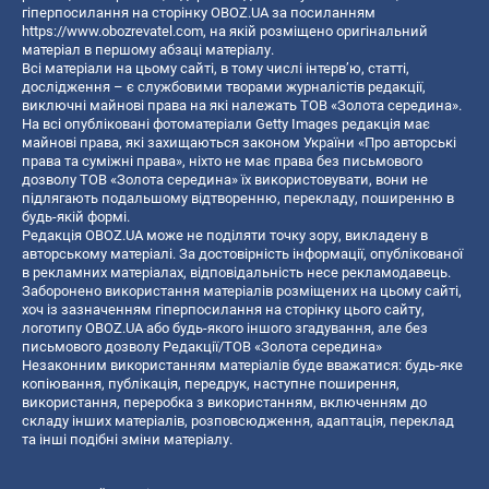
гіперпосилання на сторінку OBOZ.UA за посиланням
https://www.obozrevatel.com
, на якій розміщено оригінальний
матеріал в першому абзаці матеріалу.
Всі матеріали на цьому сайті, в тому числі інтерв’ю, статті,
дослідження – є службовими творами журналістів редакції,
виключні майнові права на які належать ТОВ «Золота середина».
На всі опубліковані фотоматеріали Getty Images редакція має
майнові права, які захищаються законом України «Про авторські
права та суміжні права», ніхто не має права без письмового
дозволу ТОВ «Золота середина» їх використовувати, вони не
підлягають подальшому відтворенню, перекладу, поширенню в
будь-якій формі.
Редакція OBOZ.UA може не поділяти точку зору, викладену в
авторському матеріалі. За достовірність інформації, опублікованої
в рекламних матеріалах, відповідальність несе рекламодавець.
Заборонено використання матеріалів розміщених на цьому сайті,
хоч із зазначенням гіперпосилання на сторінку цього сайту,
логотипу OBOZ.UA або будь-якого іншого згадування, але без
письмового дозволу Редакції/ТОВ «Золота середина»
Незаконним використанням матеріалів буде вважатися: будь-яке
копiювання, публiкацiя, передрук, наступне поширення,
використання, переробка з використанням, включенням до
складу інших матеріалів, розповсюдження, адаптація, переклад
та інші подібні зміни матеріалу.