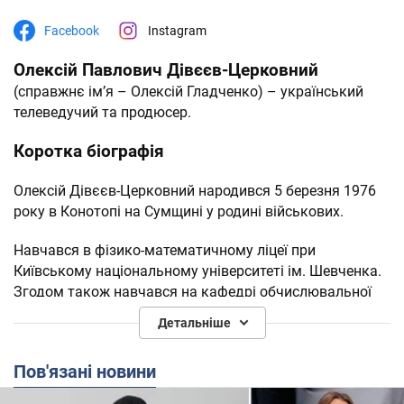
Facebook
Instagram
Олексій Павлович Дівєєв-Церковний
(справжнє ім’я – Олексій Гладченко) – український
телеведучий та продюсер.
Коротка біографія
Олексій Дівєєв-Церковний народився 5 березня 1976
року в Конотопі на Сумщині у родині військових.
Навчався в фізико-математичному ліцеї при
Київському національному університеті ім. Шевченка.
Згодом також навчався на кафедрі обчислювальної
математики факультету кібернетики КНУ ім.
Детальніше
Шевченка.
Пов'язані новини
У студентські роки почав працювати моделлю в
агентстві L-Models. В подальшому виграв перший