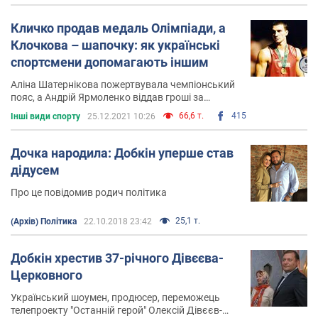
Кличко продав медаль Олімпіади, а
Клочкова – шапочку: як українські
спортсмени допомагають іншим
Аліна Шатернікова пожертвувала чемпіонський
пояс, а Андрій Ярмоленко віддав гроші за
Євро-2020
66,6 т.
415
Інші види спорту
25.12.2021 10:26
Дочка народила: Добкін уперше став
дідусем
Про це повідомив родич політика
25,1 т.
(Архів) Політика
22.10.2018 23:42
Добкін хрестив 37-річного Дівєєва-
Церковного
Український шоумен, продюсер, переможець
телепроекту "Останній герой" Олексій Дівєєв-