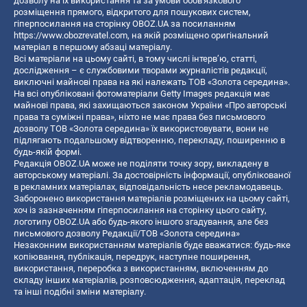
дозволу на їх використання та за умови обов'язкового
розміщення прямого, відкритого для пошукових систем,
гіперпосилання на сторінку OBOZ.UA за посиланням
https://www.obozrevatel.com
, на якій розміщено оригінальний
матеріал в першому абзаці матеріалу.
Всі матеріали на цьому сайті, в тому числі інтерв’ю, статті,
дослідження – є службовими творами журналістів редакції,
виключні майнові права на які належать ТОВ «Золота середина».
На всі опубліковані фотоматеріали Getty Images редакція має
майнові права, які захищаються законом України «Про авторські
права та суміжні права», ніхто не має права без письмового
дозволу ТОВ «Золота середина» їх використовувати, вони не
підлягають подальшому відтворенню, перекладу, поширенню в
будь-якій формі.
Редакція OBOZ.UA може не поділяти точку зору, викладену в
авторському матеріалі. За достовірність інформації, опублікованої
в рекламних матеріалах, відповідальність несе рекламодавець.
Заборонено використання матеріалів розміщених на цьому сайті,
хоч із зазначенням гіперпосилання на сторінку цього сайту,
логотипу OBOZ.UA або будь-якого іншого згадування, але без
письмового дозволу Редакції/ТОВ «Золота середина»
Незаконним використанням матеріалів буде вважатися: будь-яке
копiювання, публiкацiя, передрук, наступне поширення,
використання, переробка з використанням, включенням до
складу інших матеріалів, розповсюдження, адаптація, переклад
та інші подібні зміни матеріалу.