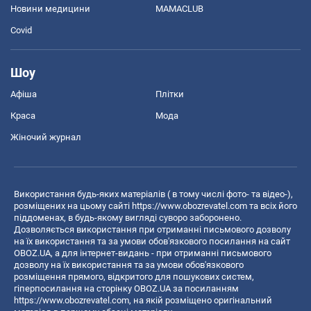
Новини медицини
MAMACLUB
Covid
Шоу
Афіша
Плітки
Краса
Мода
Жіночий журнал
Використання будь-яких матеріалів ( в тому числі фото- та відео-),
розміщених на цьому сайті
https://www.obozrevatel.com
та всіх його
піддоменах, в будь-якому вигляді суворо заборонено.
Дозволяється використання при отриманні письмового дозволу
на їх використання та за умови обов'язкового посилання на сайт
OBOZ.UA, а для інтернет-видань - при отриманні письмового
дозволу на їх використання та за умови обов'язкового
розміщення прямого, відкритого для пошукових систем,
гіперпосилання на сторінку OBOZ.UA за посиланням
https://www.obozrevatel.com
, на якій розміщено оригінальний