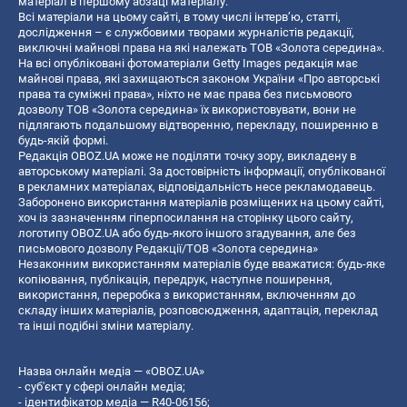
матеріал в першому абзаці матеріалу.
Всі матеріали на цьому сайті, в тому числі інтерв’ю, статті,
дослідження – є службовими творами журналістів редакції,
виключні майнові права на які належать ТОВ «Золота середина».
На всі опубліковані фотоматеріали Getty Images редакція має
майнові права, які захищаються законом України «Про авторські
права та суміжні права», ніхто не має права без письмового
дозволу ТОВ «Золота середина» їх використовувати, вони не
підлягають подальшому відтворенню, перекладу, поширенню в
будь-якій формі.
Редакція OBOZ.UA може не поділяти точку зору, викладену в
авторському матеріалі. За достовірність інформації, опублікованої
в рекламних матеріалах, відповідальність несе рекламодавець.
Заборонено використання матеріалів розміщених на цьому сайті,
хоч із зазначенням гіперпосилання на сторінку цього сайту,
логотипу OBOZ.UA або будь-якого іншого згадування, але без
письмового дозволу Редакції/ТОВ «Золота середина»
Незаконним використанням матеріалів буде вважатися: будь-яке
копiювання, публiкацiя, передрук, наступне поширення,
використання, переробка з використанням, включенням до
складу інших матеріалів, розповсюдження, адаптація, переклад
та інші подібні зміни матеріалу.
Назва онлайн медіа — «OBOZ.UA»
- суб'єкт у сфері онлайн медіа;
- ідентифікатор медіа — R40-06156;