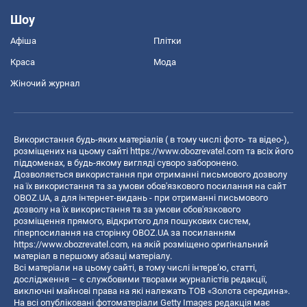
Шоу
Афіша
Плітки
Краса
Мода
Жіночий журнал
Використання будь-яких матеріалів ( в тому числі фото- та відео-),
розміщених на цьому сайті
https://www.obozrevatel.com
та всіх його
піддоменах, в будь-якому вигляді суворо заборонено.
Дозволяється використання при отриманні письмового дозволу
на їх використання та за умови обов'язкового посилання на сайт
OBOZ.UA, а для інтернет-видань - при отриманні письмового
дозволу на їх використання та за умови обов'язкового
розміщення прямого, відкритого для пошукових систем,
гіперпосилання на сторінку OBOZ.UA за посиланням
https://www.obozrevatel.com
, на якій розміщено оригінальний
матеріал в першому абзаці матеріалу.
Всі матеріали на цьому сайті, в тому числі інтерв’ю, статті,
дослідження – є службовими творами журналістів редакції,
виключні майнові права на які належать ТОВ «Золота середина».
На всі опубліковані фотоматеріали Getty Images редакція має