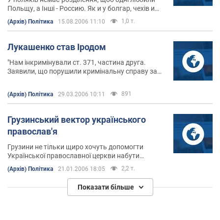
Польщу, а Інші - Россию. Як и у болгар, чехів и
других. Розділення у середіні самої нації є однією
1,0 т.
(Архів) Політика
15.08.2006 11:10
з ВАЖЛИВО причин того, что Україна НЕ досягла
потрібніх результатів за Останні п'ятнадцять
років.
Лукашенко став Іродом
"Нам інкримінували ст. 371, частина друга.
Заявили, що порушили кримінальну справу за
фактом тероризму. А ця стаття передбачає
розстріл!"
891
(Архів) Політика
29.03.2006 10:11
Грузинський вектор українського
православ'я
Грузини не тільки щиро хочуть допомогти
Української православної церкви набути
помісний статус, а й консолідуються навколо
2,2 т.
(Архів) Політика
21.01.2006 18:05
Київського патріархату. Так нещодавно в Києві
з'явився грузинський прихід УПЦ КП, який
Показати більше
очолив священик Микола Інасарідзе.