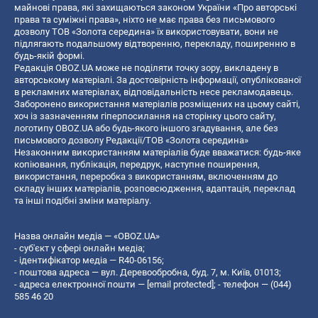
майнові права, які захищаються законом України «Про авторські
права та суміжні права», ніхто не має права без письмового
дозволу ТОВ «Золота середина» їх використовувати, вони не
підлягають подальшому відтворенню, перекладу, поширенню в
будь-якій формі.
Редакція OBOZ.UA може не поділяти точку зору, викладену в
авторському матеріалі. За достовірність інформації, опублікованої
в рекламних матеріалах, відповідальність несе рекламодавець.
Заборонено використання матеріалів розміщених на цьому сайті,
хоч із зазначенням гіперпосилання на сторінку цього сайту,
логотипу OBOZ.UA або будь-якого іншого згадування, але без
письмового дозволу Редакції/ТОВ «Золота середина»
Незаконним використанням матеріалів буде вважатися: будь-яке
копiювання, публiкацiя, передрук, наступне поширення,
використання, переробка з використанням, включенням до
складу інших матеріалів, розповсюдження, адаптація, переклад
та інші подібні зміни матеріалу.
Назва онлайн медіа — «OBOZ.UA»
- суб'єкт у сфері онлайн медіа;
- ідентифікатор медіа — R40-06156;
- поштова адреса — вул. Деревообробна, буд. 7, м. Київ, 01013;
- адреса електронної пошти —
[email protected]
; - телефон — (044)
585 46 20