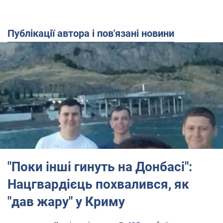
Публікації автора і пов'язані новини
"Поки інші гинуть на Донбасі":
Нацгвардієць похвалився, як
"дав жару" у Криму