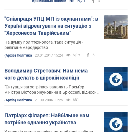
Кримінальні новини
19,7 т.
3
"Співпраця УПЦ МП із окупантами": в
Україні відреагувати на ситуацію з
"Херсонесом Таврійським"
На думку політтехнолога, така ситуація -
релігійне мародерство
6,0 т.
5
(Архів) Політика
23.01.2017 15:24
Володимир Стретович: Нам нема
чого делать в шірокій коаліції
"Ситуація загострілася заявлять Прем'єр-
міністра Віктора Януковича в Брюсселі, відносно
заморожування нашого проєвропейського
681
(Архів) Політика
21.09.2006 11:25
вектора розвітку. Через це розробляється
питання, як будуваті позіцію" Нашої України "та
Фракції в цілому".
Патріарх Філарет: Найбільше нам
потрібне єднання українства
У поляків немає розділення, щоб одні любили