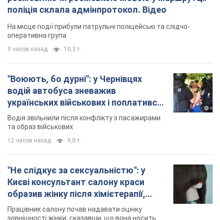
поліція склала адмінпротокол. Відео
На місце події прибули патрульні поліцейські та слідчо-
оперативна група
9 часов назад
10,3 т.
"Воюють, бо дурні": у Чернівцях
водій автобуса зневажив
українських військових і поплатився.
Відео
Водія звільнили після конфлікту з пасажирами
та образ військових
12 часов назад
9,0 т.
"Не слідкує за сексуальністю": у
Києві консультант салону краси
образив жінку після хімієтерапії,
розгорівся скандал. Фото
Працівник салону почав надавати оцінку
зовнішності жінки, сказавши, що вона носить