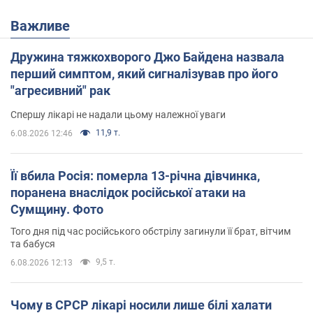
Важливе
Дружина тяжкохворого Джо Байдена назвала
перший симптом, який сигналізував про його
"агресивний" рак
Спершу лікарі не надали цьому належної уваги
11,9 т.
6.08.2026 12:46
Її вбила Росія: померла 13-річна дівчинка,
поранена внаслідок російської атаки на
Сумщину. Фото
Того дня під час російського обстрілу загинули її брат, вітчим
та бабуся
9,5 т.
6.08.2026 12:13
Чому в СРСР лікарі носили лише білі халати