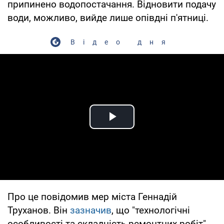
припинено водопостачання. Відновити подачу
води, можливо, вийде лише опівдні п'ятниці.
Відео дня
Play Video
Про це повідомив мер міста Геннадій
Труханов. Він
зазначив
, що "технологічні
особливості та складність ремонтних робіт"