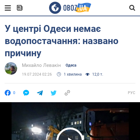
У центрі Одеси немає
водопостачання: названо
причину
Михайло Левакін
Одеса
19.07.2024 02:26
1 хвилина
12,0 т.
0
РУС