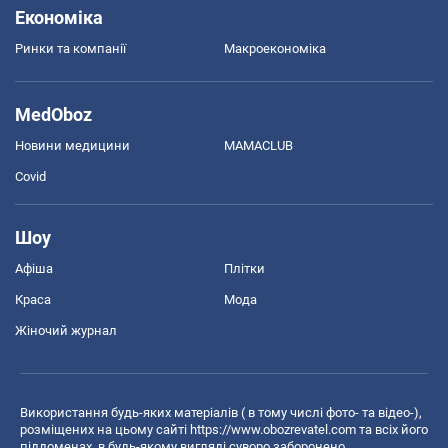
Економіка
Ринки та компанії
Макроекономіка
MedOboz
Новини медицини
MAMACLUB
Covid
Шоу
Афіша
Плітки
Краса
Мода
Жіночий журнал
Використання будь-яких матеріалів ( в тому числі фото- та відео-),
розміщених на цьому сайті
https://www.obozrevatel.com
та всіх його
піддоменах, в будь-якому вигляді суворо заборонено.