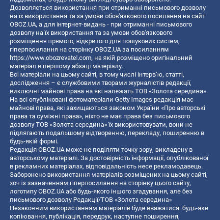
Дозволяється використання при отриманні письмового дозволу
на їх використання та за умови обов'язкового посилання на сайт
OBOZ.UA, а для інтернет-видань - при отриманні письмового
дозволу на їх використання та за умови обов'язкового
розміщення прямого, відкритого для пошукових систем,
гіперпосилання на сторінку OBOZ.UA за посиланням
https://www.obozrevatel.com
, на якій розміщено оригінальний
матеріал в першому абзаці матеріалу.
Всі матеріали на цьому сайті, в тому числі інтерв’ю, статті,
дослідження – є службовими творами журналістів редакції,
виключні майнові права на які належать ТОВ «Золота середина».
На всі опубліковані фотоматеріали Getty Images редакція має
майнові права, які захищаються законом України «Про авторські
права та суміжні права», ніхто не має права без письмового
дозволу ТОВ «Золота середина» їх використовувати, вони не
підлягають подальшому відтворенню, перекладу, поширенню в
будь-якій формі.
Редакція OBOZ.UA може не поділяти точку зору, викладену в
авторському матеріалі. За достовірність інформації, опублікованої
в рекламних матеріалах, відповідальність несе рекламодавець.
Заборонено використання матеріалів розміщених на цьому сайті,
хоч із зазначенням гіперпосилання на сторінку цього сайту,
логотипу OBOZ.UA або будь-якого іншого згадування, але без
письмового дозволу Редакції/ТОВ «Золота середина»
Незаконним використанням матеріалів буде вважатися: будь-яке
копiювання, публiкацiя, передрук, наступне поширення,