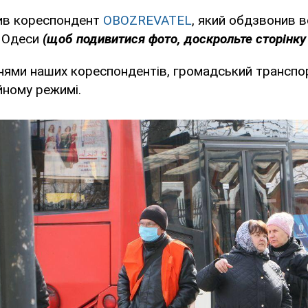
ив кореспондент
OBOZREVATEL
, який обдзвонив вс
 Одеси
(щоб подивитися фото, доскрольте сторінку 
нями наших кореспондентів, громадський транспор
йному режимі.