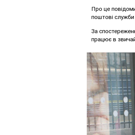
Про це повідом
поштові служби
За спостережен
працює в звича