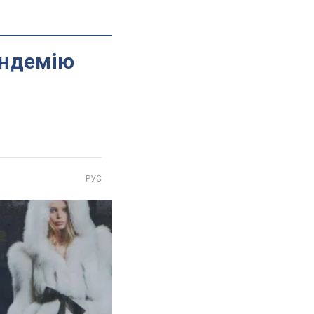
андемію
РУС