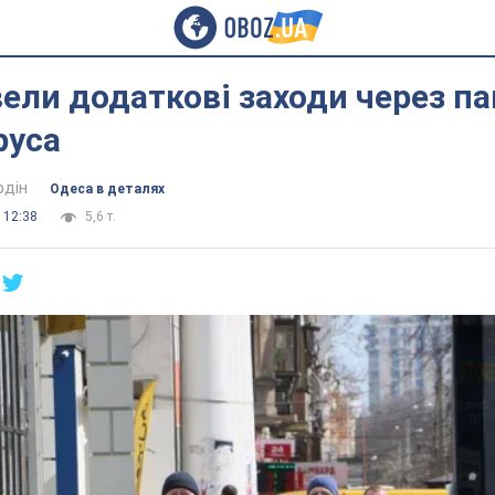
вели додаткові заходи через п
руса
рдін
Одеса в деталях
 12:38
5,6 т.