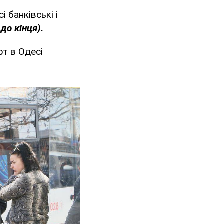
і банківські і
до кінця).
т в Одесі