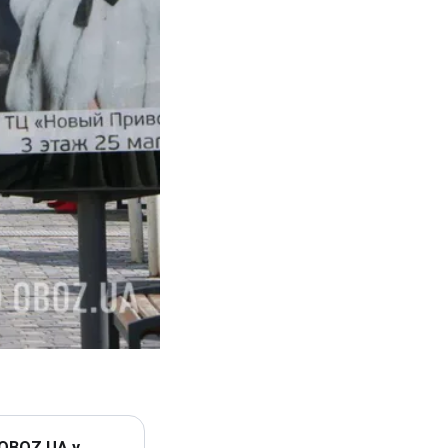
 OBOZ.UA у