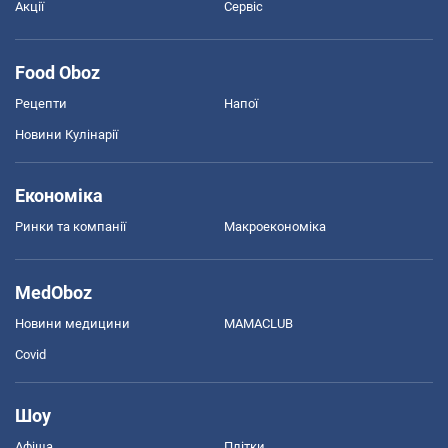
Акції
Сервіс
Food Oboz
Рецепти
Напої
Новини Кулінарії
Економіка
Ринки та компанії
Макроекономіка
MedOboz
Новини медицини
MAMACLUB
Covid
Шоу
Афіша
Плітки