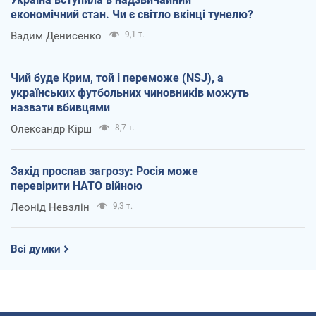
економічний стан. Чи є світло вкінці тунелю?
Вадим Денисенко
9,1 т.
Чий буде Крим, той і переможе (NSJ), а
українських футбольних чиновників можуть
назвати вбивцями
Олександр Кірш
8,7 т.
Захід проспав загрозу: Росія може
перевірити НАТО війною
Леонід Невзлін
9,3 т.
Всі думки