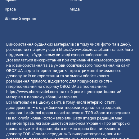
Краса
Мода
Жіночий журнал
Використання будь-яких матеріалів ( в тому числі фото- та відео-),
розміщених на цьому сайті
https://www.obozrevatel.com
та всіх його
піддоменах, в будь-якому вигляді суворо заборонено.
Дозволяється використання при отриманні письмового дозволу
на їх використання та за умови обов'язкового посилання на сайт
OBOZ.UA, а для інтернет-видань - при отриманні письмового
дозволу на їх використання та за умови обов'язкового
розміщення прямого, відкритого для пошукових систем,
гіперпосилання на сторінку OBOZ.UA за посиланням
https://www.obozrevatel.com
, на якій розміщено оригінальний
матеріал в першому абзаці матеріалу.
Всі матеріали на цьому сайті, в тому числі інтерв’ю, статті,
дослідження – є службовими творами журналістів редакції,
виключні майнові права на які належать ТОВ «Золота середина».
На всі опубліковані фотоматеріали Getty Images редакція має
майнові права, які захищаються законом України «Про авторські
права та суміжні права», ніхто не має права без письмового
дозволу ТОВ «Золота середина» їх використовувати, вони не