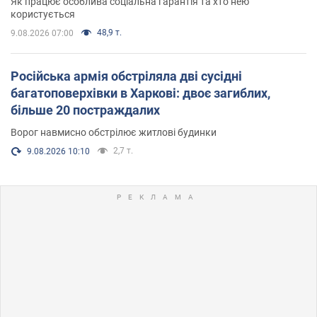
Як працює особлива соціальна гарантія та хто нею
користується
48,9 т.
9.08.2026 07:00
Російська армія обстріляла дві сусідні
багатоповерхівки в Харкові: двоє загиблих,
більше 20 постраждалих
Ворог навмисно обстрілює житлові будинки
2,7 т.
9.08.2026 10:10