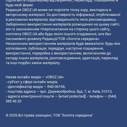
підлягають подальшому відтворенню, перекладу, поширенню в
будь-якій формі.
Редакція OBOZ.UA може не поділяти точку зору, викладену в
авторському матеріалі. За достовірність інформації, опублікованої
в рекламних матеріалах, відповідальність несе рекламодавець.
Заборонено використання матеріалів розміщених на цьому сайті,
хоч із зазначенням гіперпосилання на сторінку цього сайту,
логотипу OBOZ.UA або будь-якого іншого згадування, але без
письмового дозволу Редакції/ТОВ «Золота середина»
Незаконним використанням матеріалів буде вважатися: будь-яке
копiювання, публiкацiя, передрук, наступне поширення,
використання, переробка з використанням, включенням до
складу інших матеріалів, розповсюдження, адаптація, переклад
та інші подібні зміни матеріалу.
Назва онлайн медіа — «OBOZ.UA»
- суб'єкт у сфері онлайн медіа;
- ідентифікатор медіа — R40-06156;
- поштова адреса — вул. Деревообробна, буд. 7, м. Київ, 01013;
- адреса електронної пошти —
[email protected]
; - телефон — (044)
585 46 20
© 2026 Всі права захищені, ТОВ "Золота середина".