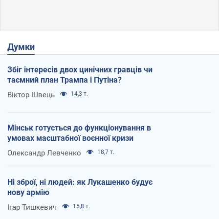
Думки
Збіг інтересів двох цинічних гравців чи
таємний план Трампа і Путіна?
Віктор Швець
14,3 т.
Мінськ готується до функціонування в
умовах масштабної воєнної кризи
Олександр Левченко
18,7 т.
Ні зброї, ні людей: як Лукашенко будує
нову армію
Ігар Тишкевич
15,8 т.