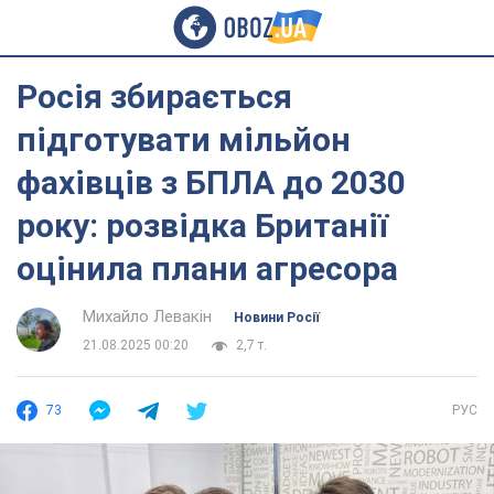
Росія збирається
підготувати мільйон
фахівців з БПЛА до 2030
року: розвідка Британії
оцінила плани агресора
Михайло Левакін
Новини Росії
21.08.2025 00:20
2,7 т.
73
РУС