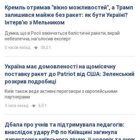
Кремль отримав "вікно можливостей", а Трамп
залишився майже без ракет: як бути Україні?
Інтерв’ю з Мельником
Думка, що в Росії закінчаться балістичні ракети, вкрай
небезпечна, наголосив експерт
5 часов назад
30,2 т.
Україна має домовленості на щомісячну
поставку ракет до Patriot від США: Зеленський
розкрив подробиці
Київ також веде активні переговори з європейськими
партнерами
3 часа назад
6,0 т.
Дбала про учнів та підтримувала педагогів:
внаслідок удару РФ по Київщині загинула
директорка київського ліцею, її чоловік та онук