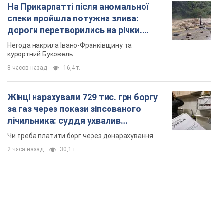
На Прикарпатті після аномальної
спеки пройшла потужна злива:
дороги перетворились на річки.
Відео
Негода накрила Івано-Франківщину та
курортний Буковель
8 часов назад
16,4 т.
Жінці нарахували 729 тис. грн боргу
за газ через покази зіпсованого
лічильника: суддя ухвалив
неочікуване рішення
Чи треба платити борг через донарахування
2 часа назад
30,1 т.