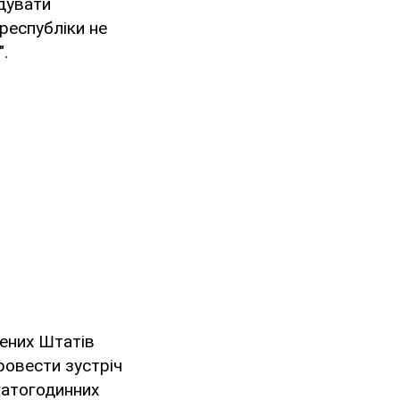
удувати
 республіки не
.
чених Штатів
ровести зустріч
гатогодинних