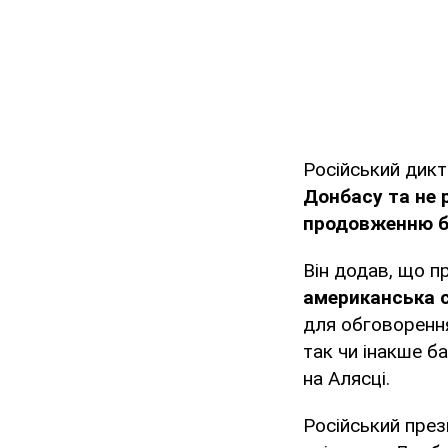
Російський дик
Донбасу та не 
продовженню б
Він додав, що 
американська с
для обговорення
так чи інакше 
на Алясці.
Російський през