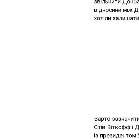
звільнити Донба
відносини між ДН
хотіли залишати
Варто зазначити
Стів Віткофф і
із президентом 