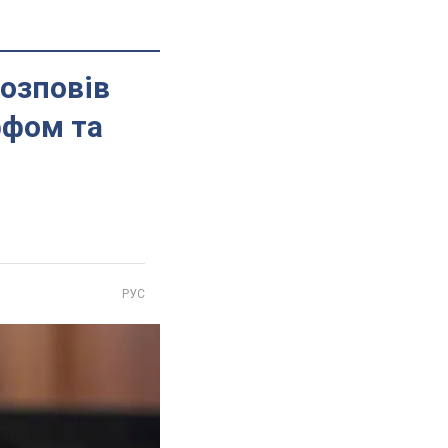
розповів
ффом та
РУС