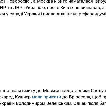
с і Новоросію", а Москва нібито намагалася "виб
Р та ЛНР і Україною, проте Київ їх не визнавав, а
ся у складі України і висловили це на референдумі"
, що після візиту до Москви представники Сполу
 Джаред Кушнер
мали приїхати
до Брюсселя, щоб п
України Володимиром Зеленським. Однак після ба