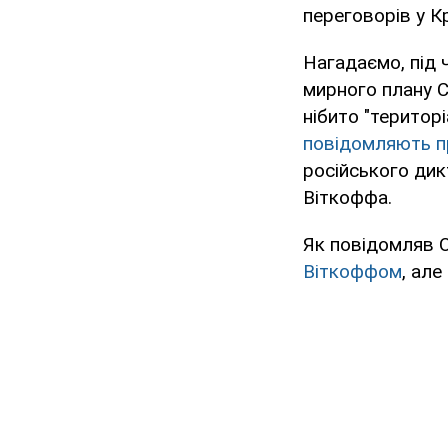
переговорів у К
Нагадаємо, під 
мирного плану 
нібито "територ
повідомляють пр
російського дик
Віткоффа.
Як повідомляв 
Віткоффом
, але