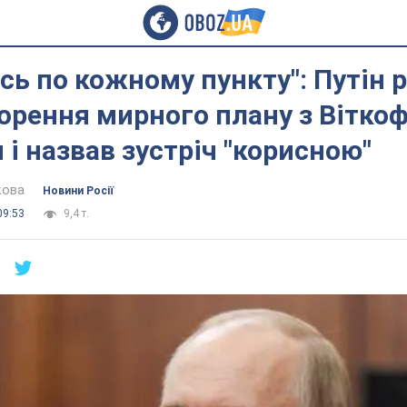
ь по кожному пункту": Путін 
орення мирного плану з Вітко
і назвав зустріч "корисною"
кова
Новини Росії
09:53
9,4 т.