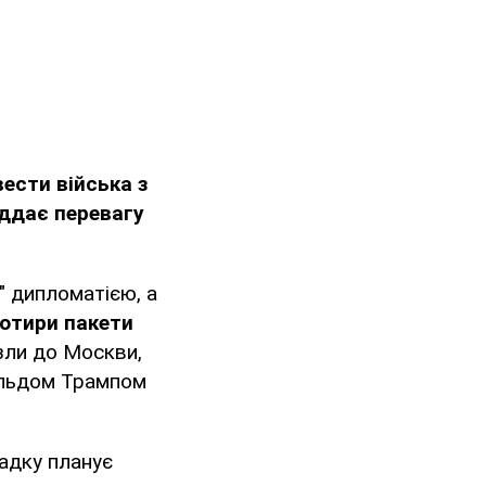
ести війська з
іддає перевагу
 дипломатією, а
чотири пакети
езли до Москви,
альдом Трампом
адку планує