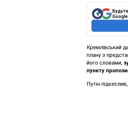
Будьте
Google
Кремлівський д
плану з предст
його словами,
з
пункту пропози
Путін підкеслив