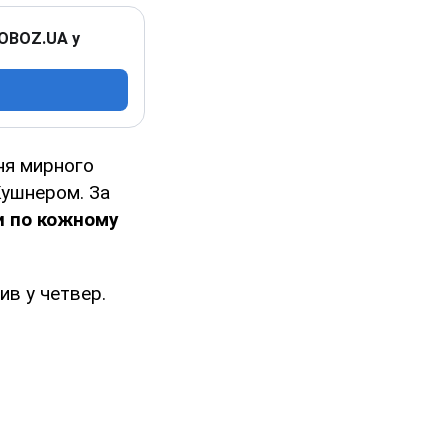
 OBOZ.UA у
ня мирного
ушнером. За
и по кожному
ив у четвер.