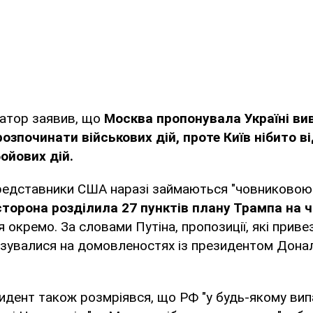
татор заявив, що
Москва пропонувала Україні вив
розпочинати військових дій, проте Київ нібито в
ойових дій.
представники США наразі займаються "човниковою"
торона розділила 27 пунктів плану Трампа на 
 окремо. За словами Путіна, пропозиції, які прив
базувалися на домовленостях із президентом Дон
идент також розмріявся, що РФ "у будь-якому вип