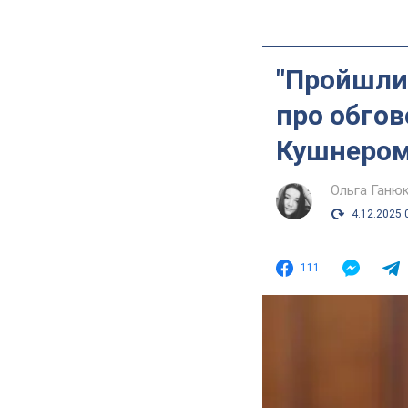
"Пройшлис
про обгов
Кушнером 
Ольга Ганю
4.12.2025 
111