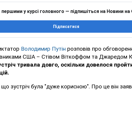
 першими у курсі головного — підпишіться на Новини на
Підписатися
иктатор
Володимир Путін
розповів про обговорен
авниками США – Стівом Віткоффом та Джаредом К
устріч тривала довго, оскільки довелося пройт
цій.
, що зустріч була "дуже корисною". Про це він заяв