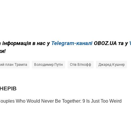
 інформація в нас у
Telegram-каналі
OBOZ.UA та у
ки!
ий план Трампа
Володимир Путін
Стів Віткофф
Джаред Кушнер