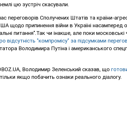
ремлі цю зустріч скасували.
час переговорів Сполучених Штатів та країни-агре
США щодо припинення війни в Україні насамперед
іальні питання".Так чи інакше, але поки московські
о відсутність "компромісу" за підсумками перего
татора Володимира Путіна і американського спец
OBOZ.UA, Володимир Зеленський сказав, що
готови
 тільки якщо побачить ознаки реального діалогу.