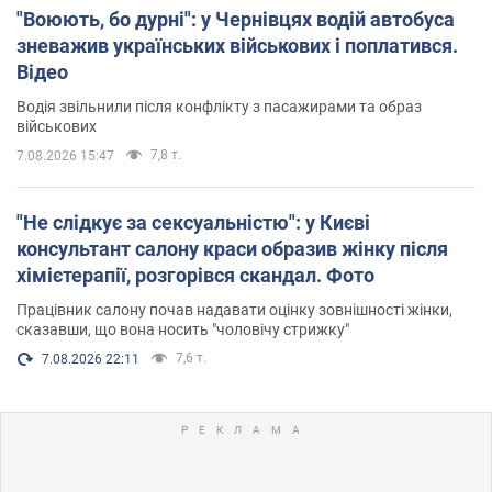
"Воюють, бо дурні": у Чернівцях водій автобуса
зневажив українських військових і поплатився.
Відео
Водія звільнили після конфлікту з пасажирами та образ
військових
7,8 т.
7.08.2026 15:47
"Не слідкує за сексуальністю": у Києві
консультант салону краси образив жінку після
хімієтерапії, розгорівся скандал. Фото
Працівник салону почав надавати оцінку зовнішності жінки,
сказавши, що вона носить "чоловічу стрижку"
7,6 т.
7.08.2026 22:11