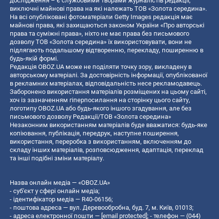
дослідження – є службовими творами журналістів редакції,
виключні майнові права на які належать ТОВ «Золота середина».
На всі опубліковані фотоматеріали Getty Images редакція має
майнові права, які захищаються законом України «Про авторські
права та суміжні права», ніхто не має права без письмового
дозволу ТОВ «Золота середина» їх використовувати, вони не
підлягають подальшому відтворенню, перекладу, поширенню в
будь-якій формі.
Редакція OBOZ.UA може не поділяти точку зору, викладену в
авторському матеріалі. За достовірність інформації, опублікованої
в рекламних матеріалах, відповідальність несе рекламодавець.
Заборонено використання матеріалів розміщених на цьому сайті,
хоч із зазначенням гіперпосилання на сторінку цього сайту,
логотипу OBOZ.UA або будь-якого іншого згадування, але без
письмового дозволу Редакції/ТОВ «Золота середина»
Незаконним використанням матеріалів буде вважатися: будь-яке
копiювання, публiкацiя, передрук, наступне поширення,
використання, переробка з використанням, включенням до
складу інших матеріалів, розповсюдження, адаптація, переклад
та інші подібні зміни матеріалу.
Назва онлайн медіа — «OBOZ.UA»
- суб'єкт у сфері онлайн медіа;
- ідентифікатор медіа — R40-06156;
- поштова адреса — вул. Деревообробна, буд. 7, м. Київ, 01013;
- адреса електронної пошти —
[email protected]
; - телефон — (044)