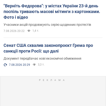
"Верніть Федорова": у містах України 23-й день
поспіль тривають масові мітинги з картонками.
Фото і відео
Учасники акцій продовжують серію щоденних протестів
1,4 т.
7.08.2026 20:22
Сенат США схвалив законопроєкт Грема про
санкції проти Росії: що далі
Документ передбачає нові економічні обмеження
3,3 т.
7.08.2026 20:29