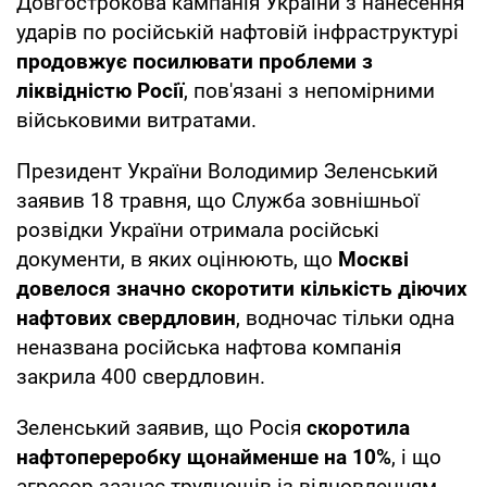
Довгострокова кампанія України з нанесення
ударів по російській нафтовій інфраструктурі
продовжує посилювати проблеми з
ліквідністю Росії
, пов'язані з непомірними
військовими витратами.
Президент України Володимир Зеленський
заявив 18 травня, що Служба зовнішньої
розвідки України отримала російські
документи, в яких оцінюють, що
Москві
довелося значно скоротити кількість діючих
нафтових свердловин
, водночас тільки одна
неназвана російська нафтова компанія
закрила 400 свердловин.
Зеленський заявив, що Росія
скоротила
нафтопереробку щонайменше на 10%
, і що
агресор зазнає труднощів із відновленням