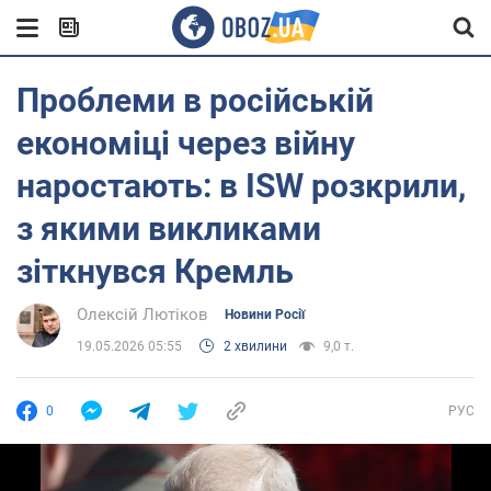
Проблеми в російській
економіці через війну
наростають: в ISW розкрили,
з якими викликами
зіткнувся Кремль
Олексій Лютіков
Новини Росії
19.05.2026 05:55
2 хвилини
9,0 т.
0
РУС