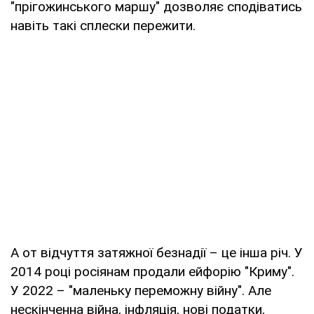
"прігожинського маршу" дозволяє сподіватись
навіть такі сплески пережити.
А от відчуття затяжної безнадії – це інша річ. У
2014 році росіянам продали ейфорію "Криму".
У 2022 – "маленьку переможну війну". Але
нескінченна війна, інфляція, нові податки,