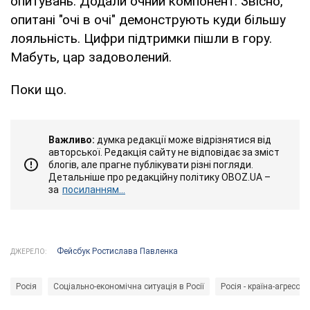
опитувань. Додали очний компонент. Звісно,
опитані "очі в очі" демонструють куди більшу
лояльність. Цифри підтримки пішли в гору.
Мабуть, цар задоволений.
Поки що.
Важливо:
думка редакції може відрізнятися від
авторської. Редакція сайту не відповідає за зміст
блогів, але прагне публікувати різні погляди.
Детальніше про редакційну політику OBOZ.UA –
за
посиланням...
Фейсбук Ростислава Павленка
ДЖЕРЕЛО:
Росія
Соціально-економічна ситуація в Росії
Росія - країна-агресор