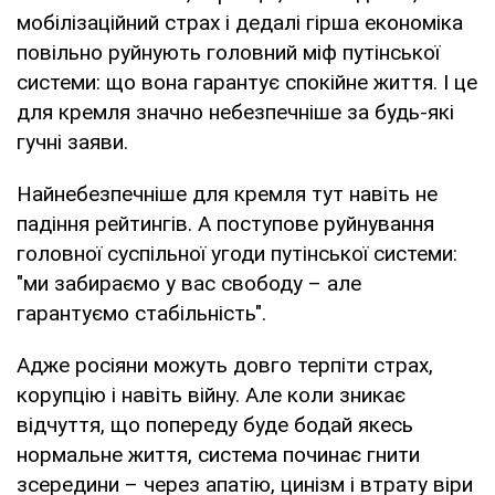
мобілізаційний страх і дедалі гірша економіка
повільно руйнують головний міф путінської
системи: що вона гарантує спокійне життя. І це
для кремля значно небезпечніше за будь-які
гучні заяви.
Найнебезпечніше для кремля тут навіть не
падіння рейтингів. А поступове руйнування
головної суспільної угоди путінської системи:
"ми забираємо у вас свободу – але
гарантуємо стабільність".
Адже росіяни можуть довго терпіти страх,
корупцію і навіть війну. Але коли зникає
відчуття, що попереду буде бодай якесь
нормальне життя, система починає гнити
зсередини – через апатію, цинізм і втрату віри