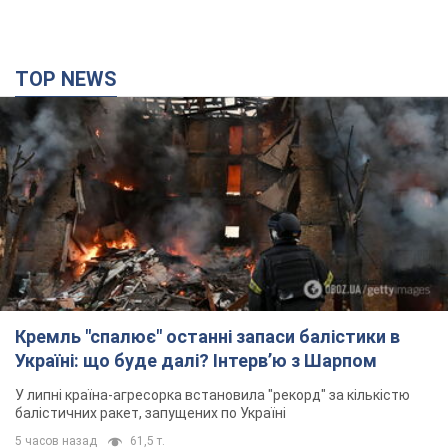
TOP NEWS
Кремль "спалює" останні запаси балістики в
Україні: що буде далі? Інтерв’ю з Шарпом
У липні країна-агресорка встановила "рекорд" за кількістю
балістичних ракет, запущених по Україні
5 часов назад
61,5 т.