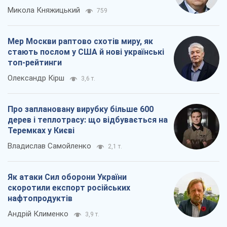
Микола Княжицький
759
Мер Москви раптово схотів миру, як
стають послом у США й нові українські
топ-рейтинги
Олександр Кірш
3,6 т.
Про заплановану вирубку більше 600
дерев і теплотрасу: що відбувається на
Теремках у Києві
Владислав Самойленко
2,1 т.
Як атаки Сил оборони України
скоротили експорт російських
нафтопродуктів
Андрій Клименко
3,9 т.