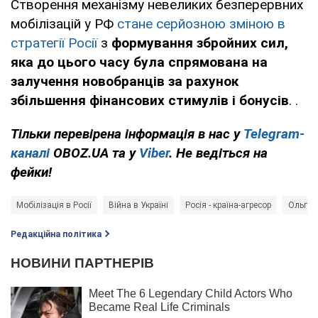
Створення механізму невеликих безперервних
мобілізацій у РФ
стане серйозною зміною в
стратегії Росії
з
формування збройних сил,
яка до цього часу була спрямована на
залучення новобранців за рахунок
збільшення фінансових стимулів і бонусів
. .
Тільки перевірена інформація в нас у
Telegram-
каналі
OBOZ.UA та у
Viber
. Не ведіться на
фейки!
Мобілізація в Росії
Війна в Україні
Росія - країна-агресор
Ольга 
Редакційна політика