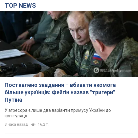
TOP NEWS
Поставлено завдання – вбивати якомога
більше українців: Фейгін назвав "тригери"
Путіна
У агресора є лише два варіанти примусу України до
капітуляції
3 часа назад
16,2 т.