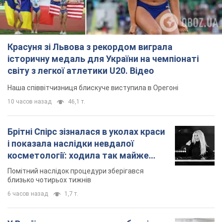
Красуня зі Львова з рекордом виграла
історичну медаль для України на чемпіонаті
світу з легкої атлетики U20. Відео
Наша співвітчизниця блискуче виступила в Орегоні
10 часов назад
46,1 т.
Брітні Спірс зізналася в уколах краси
і показала наслідки невдалої
косметології: ходила так майже
місяць
Помітний наслідок процедури зберігався
близько чотирьох тижнів
6 часов назад
1,7 т.