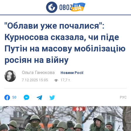
"Облави уже почалися":
Курносова сказала, чи піде
Путін на масову мобілізацію
росіян на війну
Ольга Ганюкова
Новини Росії
7.12.2025 15:05
17,7 т.
50
РУС