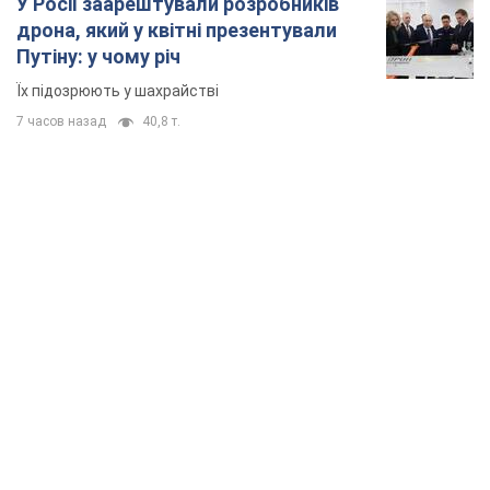
У Росії заарештували розробників
дрона, який у квітні презентували
Путіну: у чому річ
Їх підозрюють у шахрайстві
7 часов назад
40,8 т.