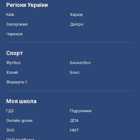
Регіони України
Київ
Харків
Запоріжжя
Дніпро
Черкаси
Спорт
Футбол
Баскетбол
Хокей
Бокс
Формула-1
Моя школа
ГДЗ
Підручники
Онлайн уроки
ДПА
ЗНО
НМТ
СНД посібники