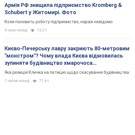
Армія РФ знищила підприємство Kromberg &
Schubert у Житомирі. Фото
Коли поновить роботу підприємство, наразі невідомо
4 часа назад
12,3 т.
Києво-Печерську лавру закриють 80-метровим
"монстром"? Чому влада Києва відмовилась
зупиняти будівництво хмарочоса
"московського вірянина"
Яка реакція Кличка на петицію щодо скасування будівництва
7 часов назад
71,4 т.