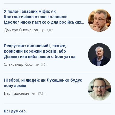
У полоні власних міфів: як
Костянтинівка стала головною
ідеологічною пасткою для російських
окупантів
Дмитро Снєгирьов
4,0 т.
Рекрутинг: оновлений і, схоже,
корисний ворожий досвід, або
Діалектика вибагливого боягузтва
Олександр Кірш
3,2 т.
Ні зброї, ні людей: як Лукашенко будує
нову армію
Ігар Тишкевич
17,3 т.
Всі думки