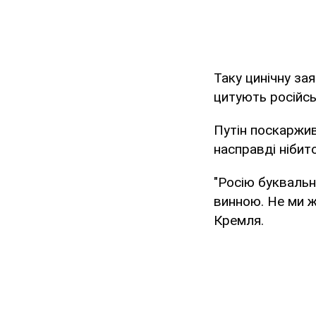
Таку цинічну за
цитують російсь
Путін поскаржив
насправді нібито
"Росію буквальн
винною. Не ми ж
Кремля.