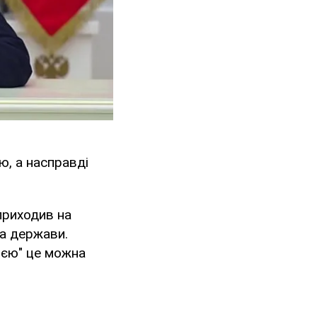
ю, а насправді
приходив на
ва держави.
тією" це можна