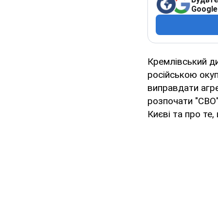
Google
Кремлівський д
російською окуп
виправдати агре
розпочати "СВО"
Києві та про те,