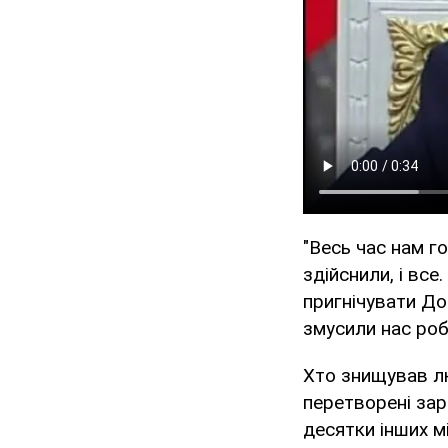
"Весь час нам г
здійснили, і все
пригнічувати До
змусили нас роб
Хто знищував лю
перетворені зар
десятки інших мі