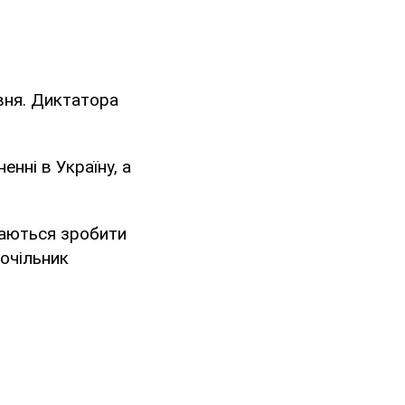
авня. Диктатора
нні в Україну, а
гаються зробити
 очільник