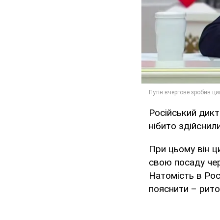
Російський дикт
нібито здійснил
При цьому він ц
свою посаду чер
Натомість в Рос
пояснити – рито