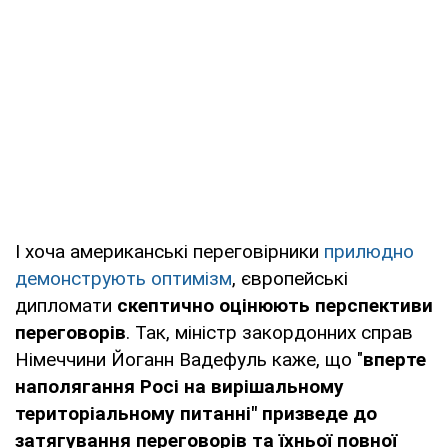
І хоча американські переговірники
прилюдно
демонструють оптимізм
, європейські
дипломати
скептично оцінюють перспективи
переговорів
. Так, міністр закордонних справ
Німеччини Йоганн Вадефуль каже, що "
вперте
наполягання Росі на вирішальному
територіальному питанні" призведе до
затягування переговорів та їхньої повної