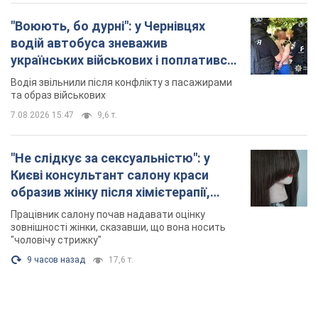
"Воюють, бо дурні": у Чернівцях
водій автобуса зневажив
українських військових і поплатився.
Відео
Водія звільнили після конфлікту з пасажирами
та образ військових
7.08.2026 15:47
9,6 т.
"Не слідкує за сексуальністю": у
Києві консультант салону краси
образив жінку після хімієтерапії,
розгорівся скандал. Фото
Працівник салону почав надавати оцінку
зовнішності жінки, сказавши, що вона носить
"чоловічу стрижку"
9 часов назад
17,6 т.