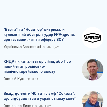
"Варта" та "Новатор" витримали
кулеметний обстріл і удар FPV-дрона,
врятувавши життя офіцеру ЗСУ
Українська Бронетехніка
3,4 т.
КНДР як каталізатор війни, або Про
новий етап російсько-
північнокорейського союзу
Олексій Кущ
3,5 т.
Вихід до еліти ЧС та тріумф "Сокола":
що відбувається в українському хокеї
Олександр Липенко
1,3 т.