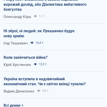
ворожий досвід, або Діалектика вибагливого
боягузтва
Олександр Кірш
1,1 т.
Ні зброї, ні людей: як Лукашенко будує
нову армію
Ігар Тишкевич
16,4 т.
Коли закінчиться війна?
Юрій Хрістензен
12,3 т.
Україна вступила в надзвичайний
економічний стан. Чи є світло вкінці тунелю?
Вадим Денисенко
9,8 т.
Всі думки