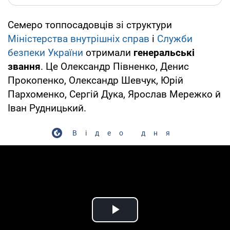
Семеро топпосадовців зі структури
Міністерства внутрішніх справ
і
Служби
безпеки України
отримали
генеральські
звання
. Це Олександр Півненко, Денис
Прокопенко, Олександр Шевчук, Юрій
Пархоменко, Сергій Дука, Ярослав Мережко й
Іван Рудницький.
Відео дня
Play Video