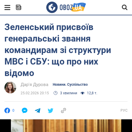
Зеленський присвоїв
генеральські звання
командирам зі структури
МВС і СБУ: що про них
відомо
Дар'я Дурова
Новини. Суспільство
25.02.2026 20:15
3 хвилини
12,8 т.
0
РУС