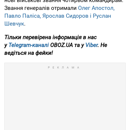
нові військові звання чотирьом командирам.
Звання генералів отримали
Олег Апостол,
Павло Паліса, Ярослав Сидоров і Руслан
Шевчук
.
Тільки перевірена інформація в нас
у
Telegram-каналі
OBOZ.UA та у
Viber
. Не
ведіться на фейки!