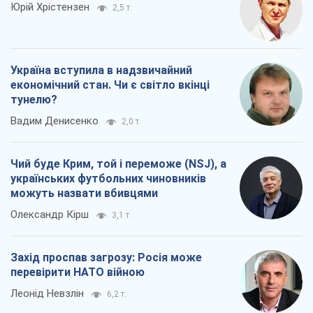
Юрій Хрістензен
2,5 т.
Україна вступила в надзвичайний
економічний стан. Чи є світло вкінці
тунелю?
Вадим Денисенко
2,0 т.
Чий буде Крим, той і переможе (NSJ), а
українських футбольних чиновників
можуть назвати вбивцями
Олександр Кірш
3,1 т.
Захід проспав загрозу: Росія може
перевірити НАТО війною
Леонід Невзлін
6,2 т.