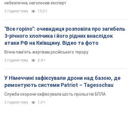
небезпечна, наголосив експерт
2 години тому
13,0 т.
"Все горіло": очевидиця розповіла про загибель
3-річного хлопчика і його рідних внаслідок
атаки РФ на Київщину. Відео та фото
Вічна пам'ять жертвам російського терору
2 години тому
2,4 т.
У Німеччині зафіксували дрони над базою, де
ремонтують системи Patriot – Tagesschau
Служба охорони зафіксувала шість прольотів БПЛА
2 години тому
1,9 т.