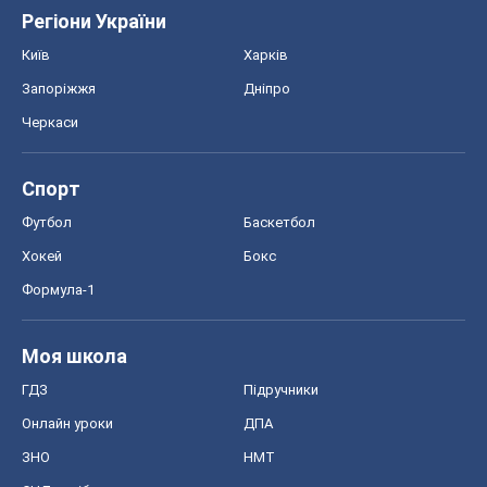
Регіони України
Київ
Харків
Запоріжжя
Дніпро
Черкаси
Спорт
Футбол
Баскетбол
Хокей
Бокс
Формула-1
Моя школа
ГДЗ
Підручники
Онлайн уроки
ДПА
ЗНО
НМТ