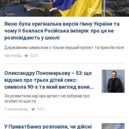
Якою була оригінальна версія гімну України та
чому її боялася Російська імперія: про це не
розповідають у школі
Державним символом є тільки перший куплет та приспів пісні
час назад
3,2 т.
Олександру Пономарьову – 53: що
відомо про трьох дітей секс-
символа 90-х та який вигляд вони
мають
За розвитком кар'єри артист не забував про
особисте щастя
7 часов назад
6,9 т.
У ПриватБанку розповіли, чи дійсні