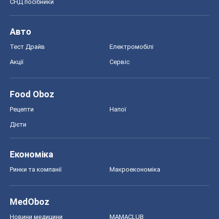
СНД посібники
Авто
Тест Драйв
Електромобілі
Акції
Сервіс
Food Oboz
Рецепти
Напої
Дієти
Економіка
Ринки та компанії
Макроекономіка
MedOboz
Новини медицини
MAMACLUB