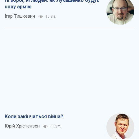
Ні зброї, ні людей: як Лукашенко будує
нову армію
Ігар Тишкевич
15,8 т.
Коли закінчиться війна?
Юрій Хрістензен
11,3 т.